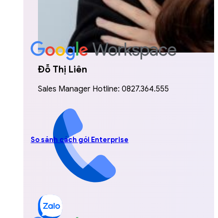
Đỗ Thị Liên
Sales Manager Hotline: 0827.364.555
So sánh cách gói Enterprise