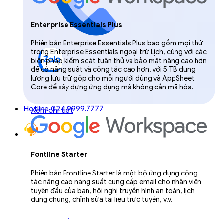
Enterprise Essentials Plus
Phiên bản Enterprise Essentials Plus bao gồm mọi thứ
trong Enterprise Essentials ngoại trừ Lịch, cùng với các
biện pháp kiểm soát tuân thủ và bảo mật nâng cao hơn
để có năng suất và cộng tác cao hơn, với 5 TB dung
lượng lưu trữ gộp cho mỗi người dùng và AppSheet
Core để xây dựng ứng dụng mà không cần mã hóa.
Hotline 024.9999.7777
Xem chi tiết
Fontline Starter
Phiên bản Frontline Starter là một bộ ứng dụng cộng
tác nâng cao năng suất cung cấp email cho nhân viên
tuyến đầu của bạn, hội nghị truyền hình an toàn, lịch
dùng chung, chỉnh sửa tài liệu trực tuyến, v.v.