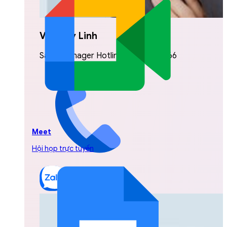
Vũ Thuỳ Linh
Sales Manager Hotline: 0842.999.666
Meet
Hội họp trực tuyến