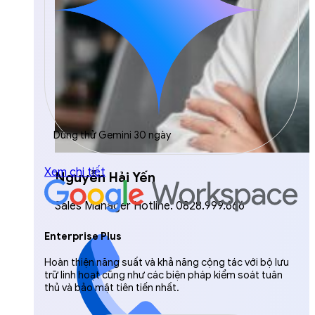
Dùng thử Gemini 30 ngày
Xem chi tiết
Nguyễn Hải Yến
Sales Manager Hotline: 0828.999.666
Enterprise Plus
Hoàn thiện năng suất và khả năng cộng tác với bộ lưu
trữ linh hoạt cũng như các biện pháp kiểm soát tuân
thủ và bảo mật tiên tiến nhất.