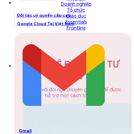
Doanh nghiệp
Tổ chức
Đối tác uỷ quyền cấp cao
Giáo dục
Essentials
Google Cloud Tại Việt Nam
Frontline
LIÊN HỆ ĐỘI NGŨ TƯ
VẤN
Liên hệ với đội ngũ chuyên gia GCS để được
hỗ trợ một cách tốt nhất
Gmail