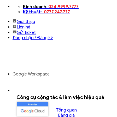
Bỏ
Kinh doanh
:
024.9999.7777
qua
Kỹ thuật
:
0777.247.777
nội
Giới thiệu
dung
Liên hệ
Gửi ticket
Đăng nhập / Đăng ký
Google Workspace
Công cụ cộng tác & làm việc hiệu quả
Tổng quan
Bảng giá