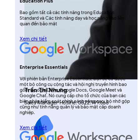
Education Plus
Bao gồm tất cả các tính năng trong Education
Standard và Các tính năng dạy và học nâng cao liên
quan đến bảo mật
Xem chi tiết
Enterprise Essentials
Với phiên bản Enterprise Essentials, bạn sẽ có được
một bộ công cụ cộng tác và hội nghị truyền hình bao
Trần Thị Nhung
gồm Google Drive, Google Docs, Google Meet và
Google Chat. Nó cung cấp cho tổ chức của bạn các
biện pháp kiểm soát chính sách nâng cao, bộ nhớ gộp
Sales Manager Hotline: 0822.999.666
cũng như tính năng quản lý và bảo mật cấp doanh
nghiệp.
Xem chi tiết