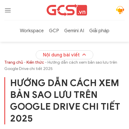
Bỏ
qua
nội
dung
Workspace
GCP
Gemini AI
Giải pháp
Nội dung bài viết
Trang chủ
-
Kiến thức
-
Hướng dẫn cách xem bản sao lưu trên
Google Drive chi tiết 2025
HƯỚNG DẪN CÁCH XEM
BẢN SAO LƯU TRÊN
GOOGLE DRIVE CHI TIẾT
2025