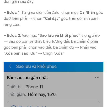
đơn giản sau đây:
–
Bước 1
: Tại giao diện của Zalo, chọn mục
Cá Nhân
góc
dưới bên phải → chọn “
Cài đặt
” góc trên có hình bánh
răng cưa.
–
Bước 2
: Vào mục “
Sao lưu và khôi phục
” trong Zalo
→ Sau đó bạn sẽ thấy biểu tượng dấu ba chấm ở phía
góc bên phải, chọn vào dấu ba chấm đó → Nhấn vào
“
Xóa bản sao lưu
” → Chọn “
Xóa
”