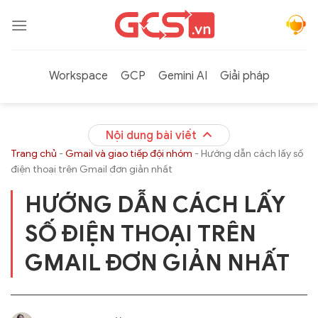
Bỏ
qua
nội
dung
Workspace
GCP
Gemini AI
Giải pháp
Nội dung bài viết
Trang chủ
-
Gmail và giao tiếp đội nhóm
-
Hướng dẫn cách lấy số
điện thoại trên Gmail đơn giản nhất
HƯỚNG DẪN CÁCH LẤY
SỐ ĐIỆN THOẠI TRÊN
GMAIL ĐƠN GIẢN NHẤT