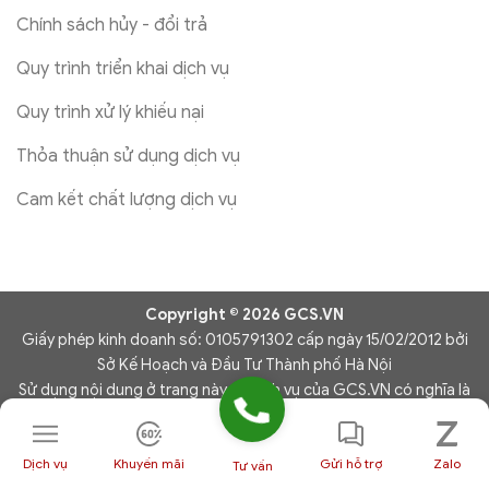
Chính sách hủy - đổi trả
Quy trình triển khai dịch vụ
Quy trình xử lý khiếu nại
Thỏa thuận sử dụng dịch vụ
Cam kết chất lượng dịch vụ
Copyright © 2026 GCS.VN
Giấy phép kinh doanh số: 0105791302 cấp ngày 15/02/2012 bởi
Sở Kế Hoạch và Đầu Tư Thành phố Hà Nội
Sử dụng nội dung ở trang này và dịch vụ của GCS.VN có nghĩa là
bạn đồng ý với Thỏa thuận sử dụng và Chính sách bảo mật của
chúng tôi.
Dịch vụ
Khuyến mãi
Gửi hỗ trợ
Zalo
Tư vấn