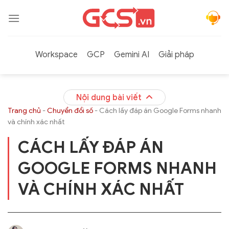
Bỏ
qua
nội
dung
Workspace
GCP
Gemini AI
Giải pháp
Nội dung bài viết
Trang chủ
-
Chuyển đổi số
-
Cách lấy đáp án Google Forms nhanh
và chính xác nhất
CÁCH LẤY ĐÁP ÁN
GOOGLE FORMS NHANH
VÀ CHÍNH XÁC NHẤT