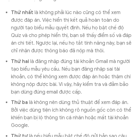
Thứ nhất
là không phải lúc nào cũng có thể xem
được đáp án. Việc hiển thị kết quả hoàn toàn do
người tạo biểu mẫu quyết định. Nếu họ bật chế độ
Quiz và cho phép hiển thị, bạn sẽ thấy điểm số và đáp
án chi tiết. Ngược lại, nếu họ tắt tính năng này, bạn sẽ
chỉ nhận được thông báo đã nộp mà thôi.
Thứ hai
là đăng nhập đúng tài khoản Gmail mà người
tạo biểu mẫu yêu cầu. Nếu bạn đăng nhập sai tài
khoản, có thể không xem được đáp án hoặc thậm chí
không nộp được bài. Vì vậy, hãy kiểm tra và đảm bảo
bạn dùng đúng email được cấp.
Thứ ba
là không nên dùng thủ thuật để xem đáp án.
Bởi việc dùng tiện ích không rõ nguồn gốc còn có thể
khiến bạn bị lộ thông tin cá nhân hoặc mất tài khoản
Google.
Thứ tư
là nếu biểu mẫu bật chế độ gửi bản sao câu