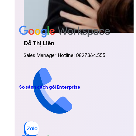
Đỗ Thị Liên
Sales Manager Hotline: 0827.364.555
So sánh cách gói Enterprise