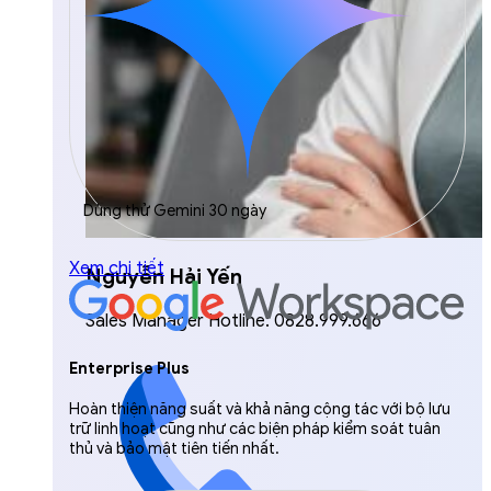
Dùng thử Gemini 30 ngày
Xem chi tiết
Nguyễn Hải Yến
Sales Manager Hotline: 0828.999.666
Enterprise Plus
Hoàn thiện năng suất và khả năng cộng tác với bộ lưu
trữ linh hoạt cũng như các biện pháp kiểm soát tuân
thủ và bảo mật tiên tiến nhất.