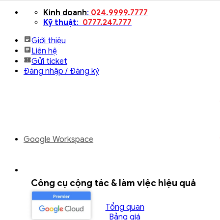
Bỏ
Kinh doanh
:
024.9999.7777
qua
Kỹ thuật
:
0777.247.777
nội
Giới thiệu
dung
Liên hệ
Gửi ticket
Đăng nhập / Đăng ký
Google Workspace
Công cụ cộng tác & làm việc hiệu quả
Tổng quan
Bảng giá