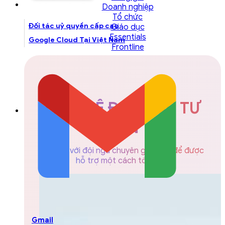
Doanh nghiệp
Tổ chức
Đối tác uỷ quyền cấp cao
Giáo dục
Essentials
Google Cloud Tại Việt Nam
Frontline
LIÊN HỆ ĐỘI NGŨ TƯ
VẤN
Liên hệ với đội ngũ chuyên gia GCS để được
hỗ trợ một cách tốt nhất
Gmail