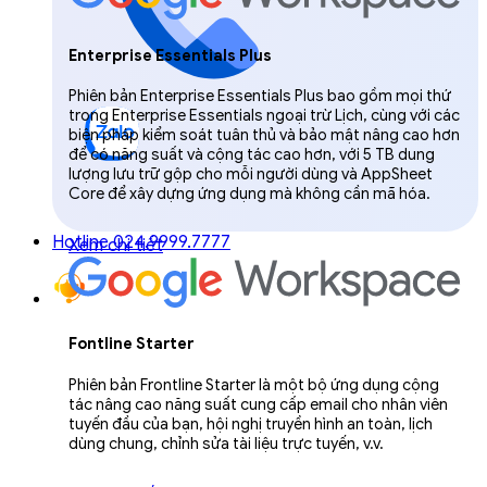
Enterprise Essentials Plus
Phiên bản Enterprise Essentials Plus bao gồm mọi thứ
trong Enterprise Essentials ngoại trừ Lịch, cùng với các
biện pháp kiểm soát tuân thủ và bảo mật nâng cao hơn
để có năng suất và cộng tác cao hơn, với 5 TB dung
lượng lưu trữ gộp cho mỗi người dùng và AppSheet
Core để xây dựng ứng dụng mà không cần mã hóa.
Hotline 024.9999.7777
Xem chi tiết
Fontline Starter
Phiên bản Frontline Starter là một bộ ứng dụng cộng
tác nâng cao năng suất cung cấp email cho nhân viên
tuyến đầu của bạn, hội nghị truyền hình an toàn, lịch
dùng chung, chỉnh sửa tài liệu trực tuyến, v.v.