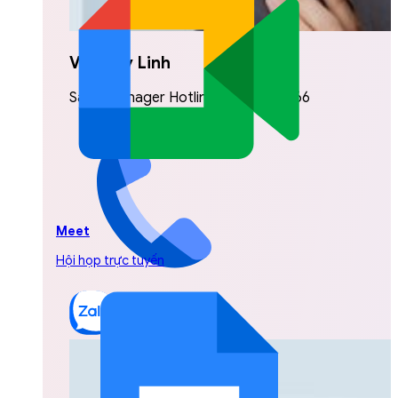
Vũ Thuỳ Linh
Sales Manager Hotline: 0842.999.666
Meet
Hội họp trực tuyến