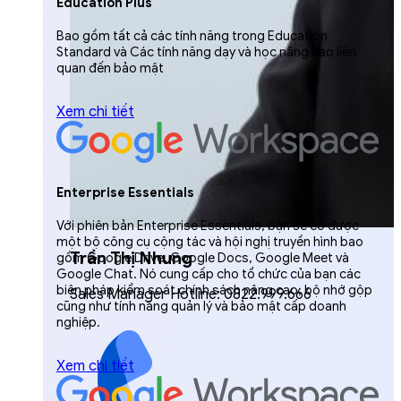
Education Plus
Bao gồm tất cả các tính năng trong Education
Standard và Các tính năng dạy và học nâng cao liên
quan đến bảo mật
Xem chi tiết
Enterprise Essentials
Với phiên bản Enterprise Essentials, bạn sẽ có được
một bộ công cụ cộng tác và hội nghị truyền hình bao
Trần Thị Nhung
gồm Google Drive, Google Docs, Google Meet và
Google Chat. Nó cung cấp cho tổ chức của bạn các
biện pháp kiểm soát chính sách nâng cao, bộ nhớ gộp
Sales Manager Hotline: 0822.999.666
cũng như tính năng quản lý và bảo mật cấp doanh
nghiệp.
Xem chi tiết