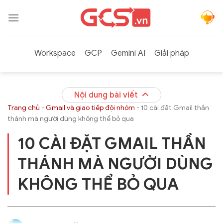
Bỏ
qua
nội
dung
Workspace
GCP
Gemini AI
Giải pháp
Nội dung bài viết
Trang chủ
-
Gmail và giao tiếp đội nhóm
-
10 cài đặt Gmail thần
thánh mà người dùng không thể bỏ qua
10 CÀI ĐẶT GMAIL THẦN
THÁNH MÀ NGƯỜI DÙNG
KHÔNG THỂ BỎ QUA