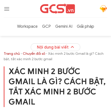
Bỏ
qua
nội
dung
Workspace
GCP
Gemini AI
Giải pháp
Nội dung bài viết
Trang chủ
-
Chuyển đổi số
-
Xác minh 2 bước Gmail là gì? Cách
bật, tắt xác minh 2 bước gmail
XÁC MINH 2 BƯỚC
GMAIL LÀ GÌ? CÁCH BẬT,
TẮT XÁC MINH 2 BƯỚC
GMAIL