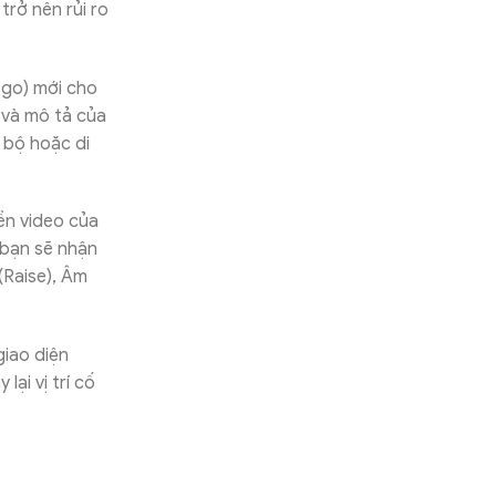
trở nên rủi ro
-go) mới cho
 và mô tả của
 bộ hoặc di
ền video của
 bạn sẽ nhận
(Raise), Âm
giao diện
ại vị trí cố