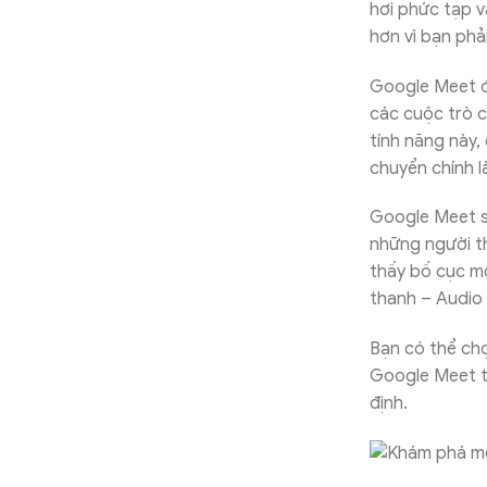
hơi phức tạp v
hơn vì bạn phả
Google Meet đã
các cuộc trò c
tính năng này,
chuyển chính l
Google Meet s
những người th
thấy bố cục mớ
thanh – Audio (
Bạn có thể chọ
Google Meet th
định.