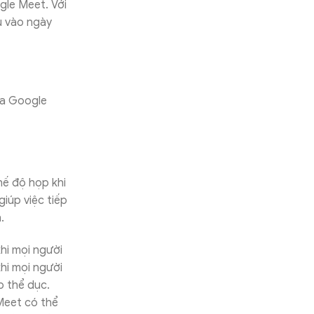
gle Meet. Với
u vào ngày
ủa Google
ế độ họp khi
iúp việc tiếp
.
hi mọi người
khi mọi người
p thể dục.
Meet có thể