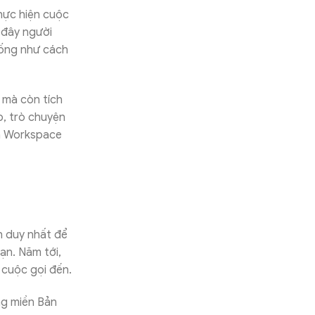
hực hiện cuộc
ờ đây người
iống như cách
n mà còn tích
p, trò chuyện
ản Workspace
h duy nhất để
ạn. Năm tới,
 cuộc gọi đến.
ng miền Bản