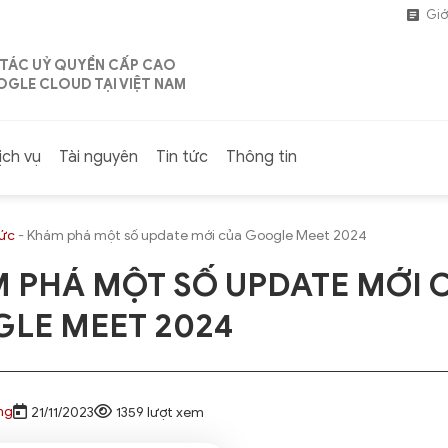
Giớ
 TÁC UỶ QUYỀN CẤP CAO
GLE CLOUD TẠI VIỆT NAM
ịch vụ
Tài nguyên
Tin tức
Thông tin
tức
-
Khám phá một số update mới của Google Meet 2024
 PHÁ MỘT SỐ UPDATE MỚI 
LE MEET 2024
ng
21/11/2023
1359 lượt xem