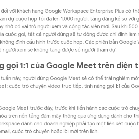
g đối với khách hàng Google Workspace Enterprise Plus có th
am dự cuộc họp tối đa lên 1.000 người, tăng đáng kể so với g
y nhờ có vai trò người xem và cộng tác viên mới. Sau khi 50
a cuộc gọi, tất cả người dùng sẽ tự động được chỉ định làm
 không định cấu hình trước cuộc họp. Các phiên bản Google
ộ người xem sẽ không tăng được số người tham dự.
g gọi 1:1 của Google Meet trên điện t
 tuần này, người dùng Google Meet sẽ có thể trải nghiệm mộ
t: cuộc trò chuyện video trực tiếp, tính năng gọi 1:1 của G
Google Meet trước đây, trước khi tiến hành các cuộc trò chu
hóa trên nền tảng đám mây thông qua ứng dụng dành cho thiế
rkspace dành cho doanh nghiệp phải tạo một liên kết cuộc 
mail, cuộc trò chuyện hoặc lời mời trên lịch.