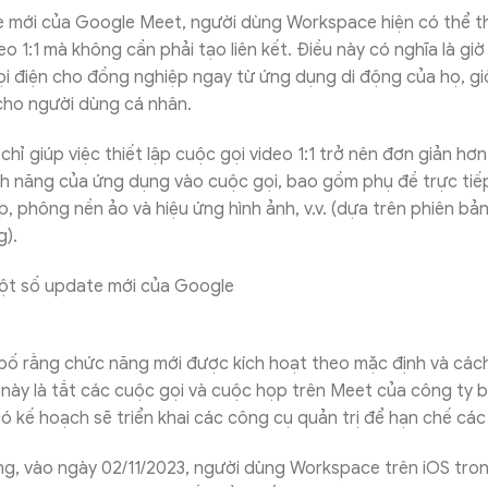
e mới của Google Meet, người dùng Workspace hiện có thể t
eo 1:1 mà không cần phải tạo liên kết. Điều này có nghĩa là gi
ọi điện cho đồng nghiệp ngay từ ứng dụng di động của họ, g
cho người dùng cá nhân.
hỉ giúp việc thiết lập cuộc gọi video 1:1 trở nên đơn giản hơ
h năng của ứng dụng vào cuộc gọi, bao gồm phụ đề trực tiế
, phông nền ảo và hiệu ứng hình ảnh, v.v. (dựa trên phiên b
g).
bố rằng chức năng mới được kích hoạt theo mặc định và các
này là tắt các cuộc gọi và cuộc họp trên Meet của công ty b
 kế hoạch sẽ triển khai các công cụ quản trị để hạn chế các
ng, vào ngày 02/11/2023, người dùng Workspace trên iOS tro