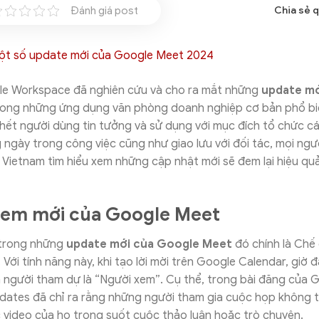
Đánh giá post
Chia sẻ 
le Workspace đã nghiên cứu và cho ra mắt những
update mớ
ong những ứng dụng văn phòng doanh nghiệp cơ bản phổ biế
hết người dùng tin tưởng và sử dụng với mục đích tổ chức cá
 ngày trong công việc cũng như giao lưu với đối tác, mọi ngườ
Vietnam tìm hiểu xem những cập nhật mới sẽ đem lại hiệu qu
xem mới của Google Meet
 trong những
update mới của Google Meet
đó chính là Chế
 Với tính năng này, khi tạo lời mời trên Google Calendar, giờ
h người tham dự là “Người xem”. Cụ thể, trong bài đăng của 
ates đã chỉ ra rằng những người tham gia cuộc họp không t
 video của họ trong suốt cuộc thảo luận hoặc trò chuyện.