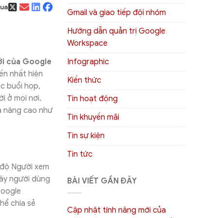
qua
Gmail và giao tiếp đội nhóm
Hướng dẫn quản trị Google
Workspace
Infographic
i của Google
n nhất hiện
Kiến thức
c buổi họp,
i ở mọi nơi.
Tin hoạt động
ả nâng cao như
Tin khuyến mãi
Tin sự kiện
Tin tức
 độ Người xem
 đây người dùng
BÀI VIẾT GẦN ĐÂY
Google
hể chia sẻ
Cập nhật tính năng mới của