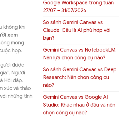
Google Workspace trong tuần
27/07 – 31/07/2026
So sánh Gemini Canvas vs
u không khí
Claude: Đâu là AI phù hợp với
ười xem
bạn?
không mong
Gemini Canvas vs NotebookLM:
 cuộc họp.
Nên lựa chọn công cụ nào?
người được
So sánh Gemini Canvas vs Deep
gia”. Người
Research: Nên chọn công cụ
à Hỏi đáp.
nào?
m xúc và thảo
với những tính
Gemini Canvas vs Google AI
Studio: Khác nhau ở đâu và nên
chọn công cụ nào?