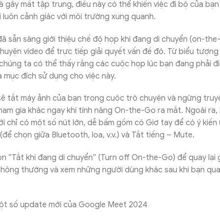
à gây mất tập trung, điều này có thể khiến việc đi bộ của bạn 
i luôn cảnh giác với môi trường xung quanh.
 sẵn sàng giới thiệu chế độ họp khi đang di chuyển (on-the
huyện video để trực tiếp giải quyết vấn đề đó. Từ biểu tượng
 chúng ta có thể thấy rằng các cuộc họp lúc bạn đang phải đi
à mục đích sử dụng cho việc này.
ẽ tắt máy ảnh của bạn trong cuộc trò chuyện và ngừng truy
am gia khác ngay khi tính năng On-the-Go ra mắt. Ngoài ra,
i chỉ có một số nút lớn, dễ bấm gồm có Giơ tay để có ý kiến 
để chọn giữa Bluetooth, loa, v.v.) và Tắt tiếng – Mute.
n “Tắt khi đang di chuyển” (Turn off On-the-Go) để quay lại 
ông thường và xem những người dùng khác sau khi bạn quay l