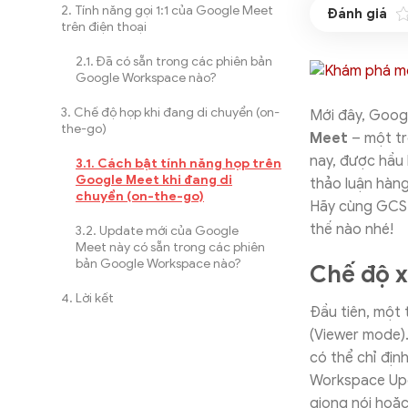
Tính năng gọi 1:1 của Google Meet
trên điện thoại
Đã có sẵn trong các phiên bản
Google Workspace nào?
Chế độ họp khi đang di chuyển (on-
Mới đây, Goog
the-go)
Meet
– một tr
nay, được hầu 
Cách bật tính năng họp trên
Google Meet khi đang di
thảo luận hàng
chuyển (on-the-go)
Hãy cùng GCS 
thế nào nhé!
Update mới của Google
Meet này có sẵn trong các phiên
bản Google Workspace nào?
Chế độ 
Lời kết
Đầu tiên, một
(Viewer mode).
có thể chỉ địn
Workspace Upd
giọng nói hoặc