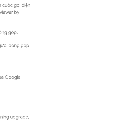
 cuộc gọi điện
 viewer by
óng góp.
người đóng góp
của Google
ning upgrade,