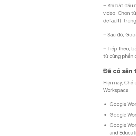
– Khi bắt đầu 
video. Chọn tù
default) tron
– Sau đó, Goo
– Tiếp theo, 
từ cùng phần 
Đã có sẵn 
Hiện nay, Chế
Workspace:
Google Work
Google Work
Google Wor
and Educati