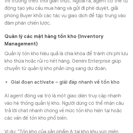
thị trường theo thời gian thực. Ngoài ra, agent có thể tự
động tạo yêu cầu mua hàng và gửi đi phê duyệt, giải
phóng Buyer khỏi các tác vụ giao dịch để tập trung vào
đàm phán chiến lược.
Quản lý các mặt hàng tồn kho (Inventory
Management)
Quản lý tồn kho hiệu quả là chìa khóa để tránh chi phí lưu
kho thừa hoặc rủi ro hết hàng. Gemini Enterprise giúp
chuyển từ quản lý kho phản ứng sang dự đoán.
Giai đoạn activate – giải đáp nhanh về tồn kho
AI agent đóng vai trò là một giao diện truy cập nhanh
vào hệ thống quản lý kho. Người dùng có thể nhận câu
trả lời chat nhanh chóng về mức tồn kho hiện tại hoặc
các vấn đề tồn kho phổ biến.
Ví dụ: “Tồn kho của sản phẩm A tại kho khu vực miền