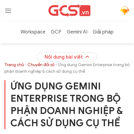
Bỏ
qua
nội
dung
Workspace
GCP
Gemini AI
Giải pháp
Nội dung bài viết
Trang chủ
-
Chuyển đổi số
-
Ứng dụng Gemini Enterprise trong bộ
phận doanh nghiệp & cách sử dụng cụ thể
ỨNG DỤNG GEMINI
ENTERPRISE TRONG BỘ
PHẬN DOANH NGHIỆP &
CÁCH SỬ DỤNG CỤ THỂ