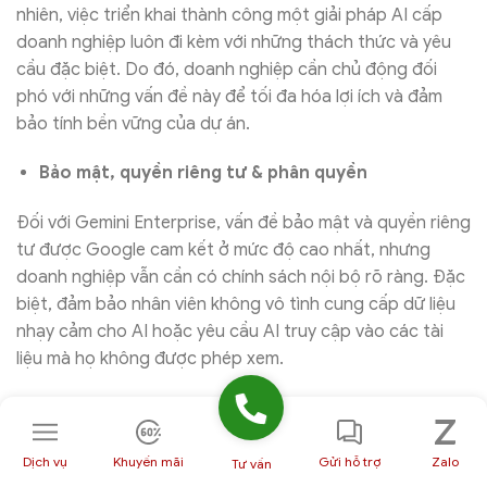
nhiên, việc triển khai thành công một giải pháp AI cấp
doanh nghiệp luôn đi kèm với những thách thức và yêu
cầu đặc biệt. Do đó, doanh nghiệp cần chủ động đối
phó với những vấn đề này để tối đa hóa lợi ích và đảm
bảo tính bền vững của dự án.
Bảo mật, quyền riêng tư & phân quyền
Đối với Gemini Enterprise, vấn đề bảo mật và quyền riêng
tư được Google cam kết ở mức độ cao nhất, nhưng
doanh nghiệp vẫn cần có chính sách nội bộ rõ ràng. Đặc
biệt, đảm bảo nhân viên không vô tình cung cấp dữ liệu
nhạy cảm cho AI hoặc yêu cầu AI truy cập vào các tài
liệu mà họ không được phép xem.
Do đó, doanh nghiệp cần thiết lập cơ chế phân quyền
chi tiết theo vai trò, đảm bảo mỗi nhân viên chỉ được
truy cập đúng phạm vi dữ liệu cần thiết. Ngoài ra, việc
Dịch vụ
Khuyến mãi
Gửi hỗ trợ
Zalo
Tư vấn