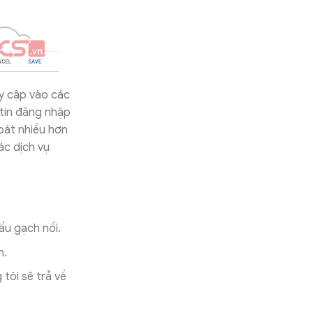
y cập vào các
tin đăng nhập
oát nhiều hơn
ác dịch vụ
ấu gạch nối.
h.
tôi sẽ trả về