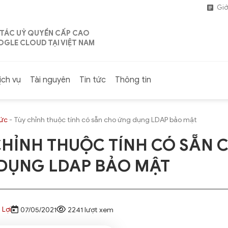
Giớ
 TÁC UỶ QUYỀN CẤP CAO
GLE CLOUD TẠI VIỆT NAM
ịch vụ
Tài nguyên
Tin tức
Thông tin
tức
-
Tùy chỉnh thuộc tính có sẵn cho ứng dụng LDAP bảo mật
CHỈNH THUỘC TÍNH CÓ SẴN 
DỤNG LDAP BẢO MẬT
 Lợi
07/05/2021
2241 lượt xem