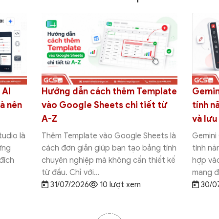
 AI
Hướng dẫn cách thêm Template
Gemini
và nên
vào Google Sheets chi tiết từ
tính n
A-Z
và lưu
udio là
Thêm Template vào Google Sheets là
Gemini
ưng
cách đơn giản giúp bạn tạo bảng tính
tính nă
đích
chuyên nghiệp mà không cần thiết kế
hợp vào
từ đầu. Chỉ với...
mang đế
31/07/2026
10 lượt xem
30/0