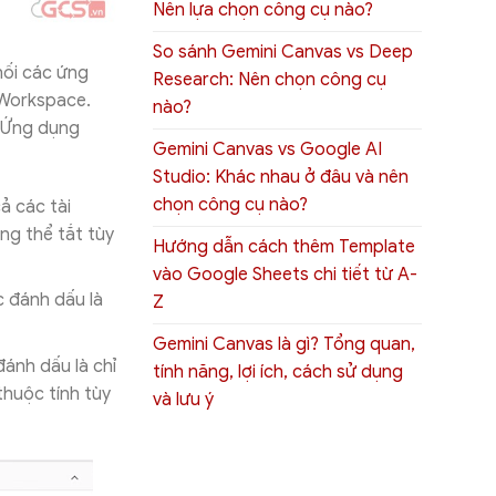
Nên lựa chọn công cụ nào?
So sánh Gemini Canvas vs Deep
nối các ứng
Research: Nên chọn công cụ
 Workspace.
nào?
o Ứng dụng
Gemini Canvas vs Google AI
Studio: Khác nhau ở đâu và nên
chọn công cụ nào?
ả các tài
ông thể tắt tùy
Hướng dẫn cách thêm Template
vào Google Sheets chi tiết từ A-
 đánh dấu là
Z
Gemini Canvas là gì? Tổng quan,
ánh dấu là chỉ
tính năng, lợi ích, cách sử dụng
thuộc tính tùy
và lưu ý