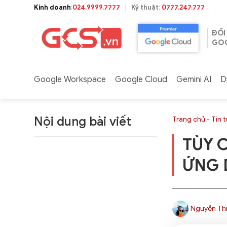
Bỏ
Kinh doanh
:
024.9999.7777
Kỹ thuật
:
0777.247.777
qua
nội
ĐỐI
dung
GOO
Google Workspace
Google Cloud
Gemini AI
D
Nội dung bài viết
Trang chủ
-
Tin 
TÙY 
ỨNG 
Nguyễn Thị