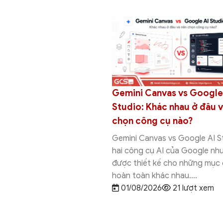
Gemini Canvas vs Deep
Gemini Canvas vs Google
: Nên chọn công cụ
Studio: Khác nhau ở đâu 
chọn công cụ nào?
vas vs Deep Research là
Gemini Canvas vs Google AI St
ng AI nổi bật trong hệ sinh
hai công cụ AI của Google nh
i của Google, nhưng được
được thiết kế cho những mục 
 phục...
hoàn toàn khác nhau....
026
11 lượt xem
01/08/2026
21 lượt xem