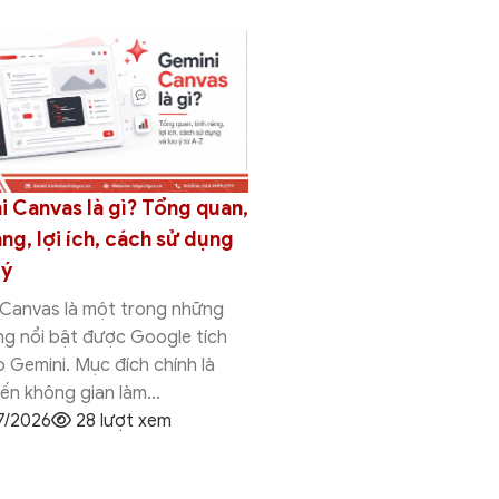
Gemini Canvas vs No
 Canvas là gì? Tổng quan,
Nên lựa chọn công cụ 
ăng, lợi ích, cách sử dụng
 ý
Gemini Canvas vs Noteboo
công cụ AI nổi bật trong h
 Canvas là một trong những
Gemini của Google, nhưn
ng nổi bật được Google tích
triển để phục vụ...
 Gemini. Mục đích chính là
04/08/2026
12 lượt x
n không gian làm...
7/2026
28 lượt xem