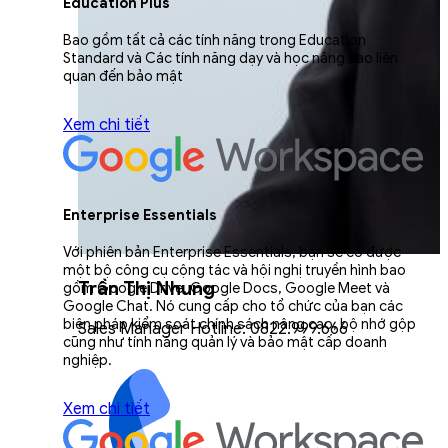
Education Plus
Bao gồm tất cả các tính năng trong Education
Standard và Các tính năng dạy và học nâng cao liên
quan đến bảo mật
Xem chi tiết
Enterprise Essentials
Với phiên bản Enterprise Essentials, bạn sẽ có được
một bộ công cụ cộng tác và hội nghị truyền hình bao
Trần Thị Nhung
gồm Google Drive, Google Docs, Google Meet và
Google Chat. Nó cung cấp cho tổ chức của bạn các
biện pháp kiểm soát chính sách nâng cao, bộ nhớ gộp
Sales Manager Hotline: 0822.999.666
cũng như tính năng quản lý và bảo mật cấp doanh
nghiệp.
Xem chi tiết