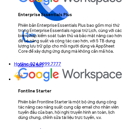
Enterprise Essentials Plus
Phiên bản Enterprise Essentials Plus bao gồm mọi thứ
trong Enterprise Essentials ngoại trừ Lịch, cùng với các
biện pháp kiểm soát tuân thủ và bảo mật nâng cao hơn
để có năng suất và cộng tác cao hơn, với 5 TB dung
lượng lưu trữ gộp cho mỗi người dùng và AppSheet
Core để xây dựng ứng dụng mà không cần mã hóa.
Hotline 024.9999.7777
Xem chi tiết
Fontline Starter
Phiên bản Frontline Starter là một bộ ứng dụng cộng
tác nâng cao năng suất cung cấp email cho nhân viên
tuyến đầu của bạn, hội nghị truyền hình an toàn, lịch
dùng chung, chỉnh sửa tài liệu trực tuyến, v.v.