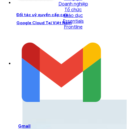
Doanh nghiệp
Tổ chức
Đối tác uỷ quyền cấp cao
Giáo dục
Essentials
Google Cloud Tại Việt Nam
Frontline
LIÊN HỆ ĐỘI NGŨ TƯ
VẤN
Liên hệ với đội ngũ chuyên gia GCS để được
hỗ trợ một cách tốt nhất
Gmail