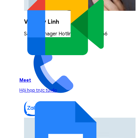
Vũ Thuỳ Linh
Sales Manager Hotline: 0842.999.666
Meet
Hội họp trực tuyến