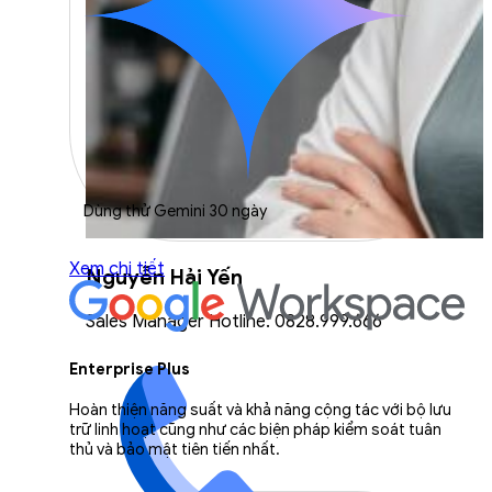
Dùng thử Gemini 30 ngày
Xem chi tiết
Nguyễn Hải Yến
Sales Manager Hotline: 0828.999.666
Enterprise Plus
Hoàn thiện năng suất và khả năng cộng tác với bộ lưu
trữ linh hoạt cũng như các biện pháp kiểm soát tuân
thủ và bảo mật tiên tiến nhất.