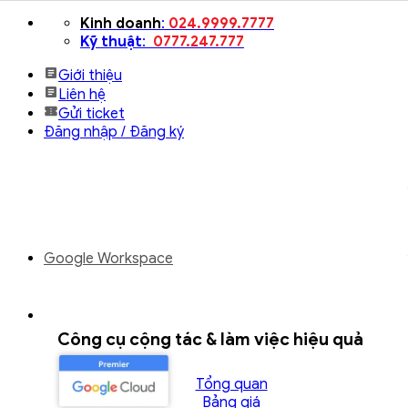
Bỏ
Kinh doanh
:
024.9999.7777
qua
Kỹ thuật
:
0777.247.777
nội
Giới thiệu
dung
Liên hệ
Gửi ticket
Đăng nhập / Đăng ký
Google Workspace
Công cụ cộng tác & làm việc hiệu quả
Tổng quan
Bảng giá