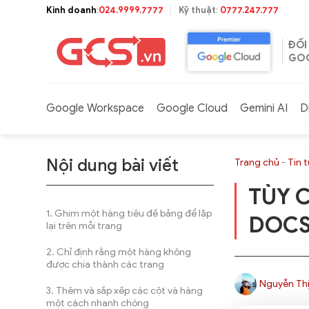
Bỏ
Kinh doanh
:
024.9999.7777
Kỹ thuật
:
0777.247.777
qua
nội
ĐỐI
dung
GOO
Google Workspace
Google Cloud
Gemini AI
D
Nội dung bài viết
Trang chủ
-
Tin 
TÙY 
Ghim một hàng tiêu đề bảng để lặp
DOCS
lại trên mỗi trang
Chỉ định rằng một hàng không
được chia thành các trang
Nguyễn Thị
Thêm và sắp xếp các cột và hàng
một cách nhanh chóng