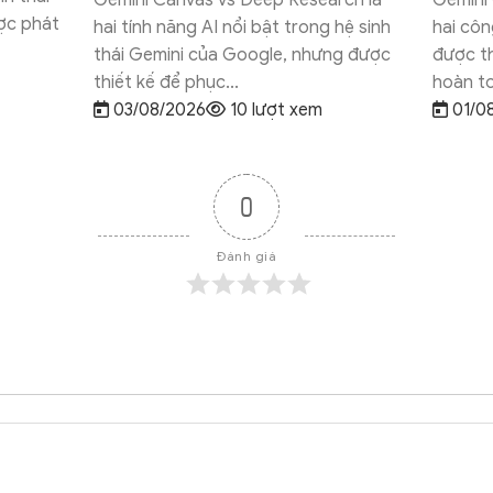
 AI Studio là
Thêm Template vào Google Sheets là
G
le nhưng
cách đơn giản giúp bạn tạo bảng tính
t
 mục đích
chuyên nghiệp mà không cần thiết kế
h
từ đầu. Chỉ với...
m
xem
31/07/2026
9 lượt xem
0
Đánh giá