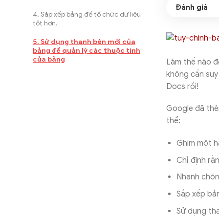
Sắp xếp bảng để tổ chức dữ liệu
tốt hơn.
Sử dụng thanh bên mới của
bảng để quản lý các thuộc tính
của bảng
Làm thế nào đ
không cần suy 
Docs rồi!
Google đã thê
thể:
Ghim một hà
Chỉ định rằ
Nhanh chón
Sắp xếp bản
Sử dụng tha