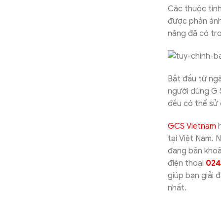
Các thuộc tín
được phản ánh 
năng đã có tro
Bắt đầu từ ng
người dùng G S
đều có thể sử
GCS Vietnam
h
tại Việt Nam. 
đang băn khoăn
điện thoại
024
giúp bạn giải 
nhất.