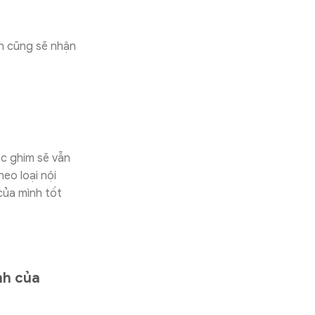
ạn cũng sẽ nhận
c ghim sẽ vẫn
eo loại nội
của mình tốt
nh của