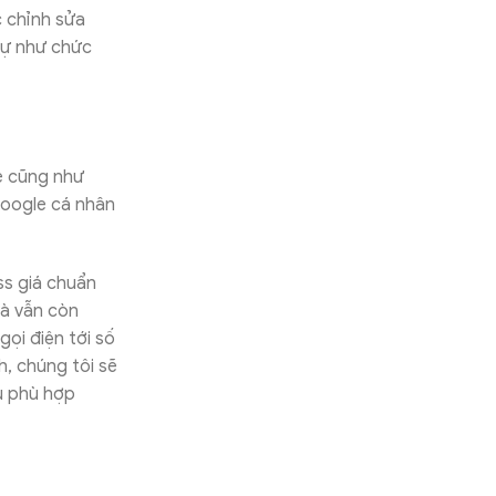
 chỉnh sửa
 tự như chức
e cũng như
Google cá nhân
s giá chuẩn
và vẫn còn
ọi điện tới số
, chúng tôi sẽ
ụ phù hợp