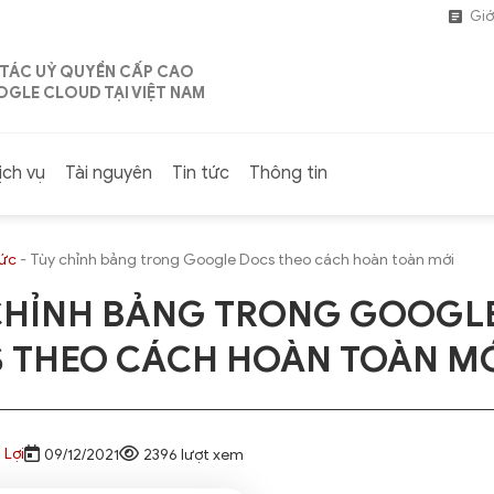
Giớ
 TÁC UỶ QUYỀN CẤP CAO
GLE CLOUD TẠI VIỆT NAM
ịch vụ
Tài nguyên
Tin tức
Thông tin
tức
-
Tùy chỉnh bảng trong Google Docs theo cách hoàn toàn mới
CHỈNH BẢNG TRONG GOOGL
 THEO CÁCH HOÀN TOÀN M
 Lợi
09/12/2021
2396 lượt xem