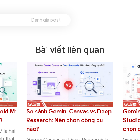
Đánh giá post
Bài viết liên quan
ogle AI
Hướng dẫn cách thêm Template
G
đâu và nên
vào Google Sheets chi tiết từ
t
A-Z
v