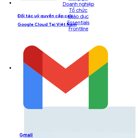
Doanh nghiệp
Tổ chức
Đối tác uỷ quyền cấp cao
Giáo dục
Essentials
Google Cloud Tại Việt Nam
Frontline
LIÊN HỆ ĐỘI NGŨ TƯ
VẤN
Liên hệ với đội ngũ chuyên gia GCS để được
hỗ trợ một cách tốt nhất
Gmail