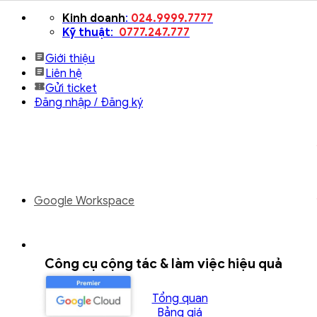
Bỏ
Kinh doanh
:
024.9999.7777
qua
Kỹ thuật
:
0777.247.777
nội
Giới thiệu
dung
Liên hệ
Gửi ticket
Đăng nhập / Đăng ký
Google Workspace
Công cụ cộng tác & làm việc hiệu quả
Tổng quan
Bảng giá