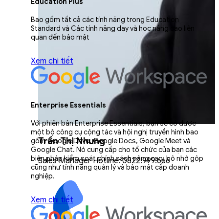
Education Plus
Bao gồm tất cả các tính năng trong Education
Standard và Các tính năng dạy và học nâng cao liên
quan đến bảo mật
Xem chi tiết
Enterprise Essentials
Với phiên bản Enterprise Essentials, bạn sẽ có được
một bộ công cụ cộng tác và hội nghị truyền hình bao
Trần Thị Nhung
gồm Google Drive, Google Docs, Google Meet và
Google Chat. Nó cung cấp cho tổ chức của bạn các
biện pháp kiểm soát chính sách nâng cao, bộ nhớ gộp
Sales Manager Hotline: 0822.999.666
cũng như tính năng quản lý và bảo mật cấp doanh
nghiệp.
Xem chi tiết