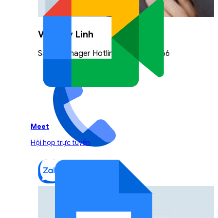
Vũ Thuỳ Linh
Sales Manager Hotline: 0842.999.666
Meet
Hội họp trực tuyến