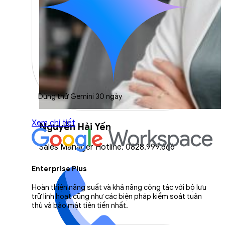
Dùng thử Gemini 30 ngày
Xem chi tiết
Nguyễn Hải Yến
Sales Manager Hotline: 0828.999.666
Enterprise Plus
Hoàn thiện năng suất và khả năng cộng tác với bộ lưu
trữ linh hoạt cũng như các biện pháp kiểm soát tuân
thủ và bảo mật tiên tiến nhất.