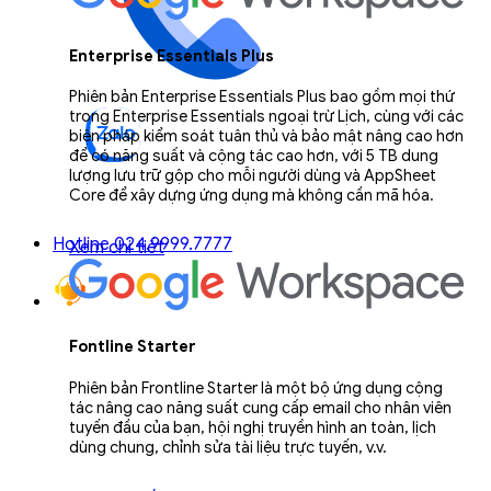
Enterprise Essentials Plus
Phiên bản Enterprise Essentials Plus bao gồm mọi thứ
trong Enterprise Essentials ngoại trừ Lịch, cùng với các
biện pháp kiểm soát tuân thủ và bảo mật nâng cao hơn
để có năng suất và cộng tác cao hơn, với 5 TB dung
lượng lưu trữ gộp cho mỗi người dùng và AppSheet
Core để xây dựng ứng dụng mà không cần mã hóa.
Hotline 024.9999.7777
Xem chi tiết
Fontline Starter
Phiên bản Frontline Starter là một bộ ứng dụng cộng
tác nâng cao năng suất cung cấp email cho nhân viên
tuyến đầu của bạn, hội nghị truyền hình an toàn, lịch
dùng chung, chỉnh sửa tài liệu trực tuyến, v.v.