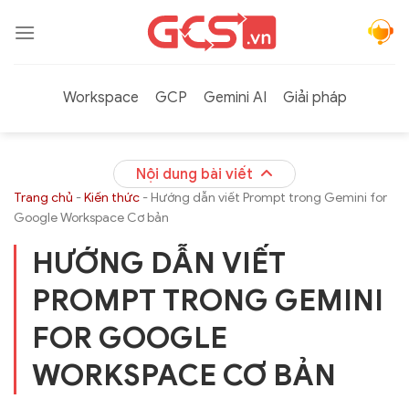
Bỏ
qua
nội
dung
Workspace
GCP
Gemini AI
Giải pháp
Nội dung bài viết
Trang chủ
-
Kiến thức
-
Hướng dẫn viết Prompt trong Gemini for
Google Workspace Cơ bản
HƯỚNG DẪN VIẾT
PROMPT TRONG GEMINI
FOR GOOGLE
WORKSPACE CƠ BẢN