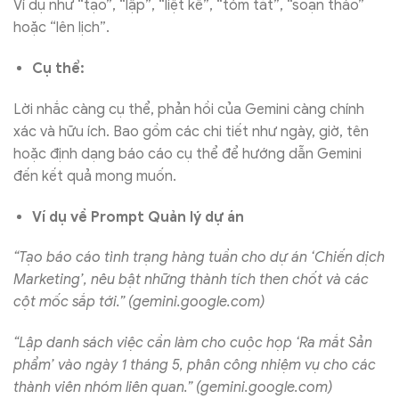
Ví dụ như “tạo”, “lập”, “liệt kê”, “tóm tắt”, “soạn thảo”
hoặc “lên lịch”.
Cụ thể:
Lời nhắc càng cụ thể, phản hồi của Gemini càng chính
xác và hữu ích. Bao gồm các chi tiết như ngày, giờ, tên
hoặc định dạng báo cáo cụ thể để hướng dẫn Gemini
đến kết quả mong muốn.
Ví dụ về Prompt Quản lý dự án
“Tạo báo cáo tình trạng hàng tuần cho dự án ‘Chiến dịch
Marketing’, nêu bật những thành tích then chốt và các
cột mốc sắp tới.” (gemini.google.com)
“Lập danh sách việc cần làm cho cuộc họp ‘Ra mắt Sản
phẩm’ vào ngày 1 tháng 5, phân công nhiệm vụ cho các
thành viên nhóm liên quan.” (gemini.google.com)