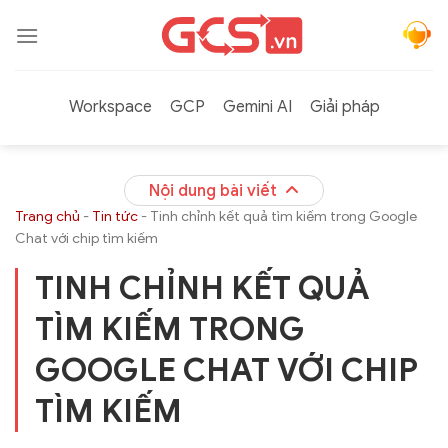
Bỏ
qua
nội
dung
Workspace
GCP
Gemini AI
Giải pháp
Nội dung bài viết
Trang chủ
-
Tin tức
-
Tinh chỉnh kết quả tìm kiếm trong Google
Chat với chip tìm kiếm
TINH CHỈNH KẾT QUẢ
TÌM KIẾM TRONG
GOOGLE CHAT VỚI CHIP
TÌM KIẾM