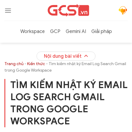
Bỏ
qua
nội
dung
Workspace
GCP
Gemini AI
Giải pháp
Nội dung bài viết
Trang chủ
-
Kiến thức
-
Tìm kiếm nhật ký Email Log Search Gmail
trong Google Workspace
TÌM KIẾM NHẬT KÝ EMAIL
LOG SEARCH GMAIL
TRONG GOOGLE
WORKSPACE