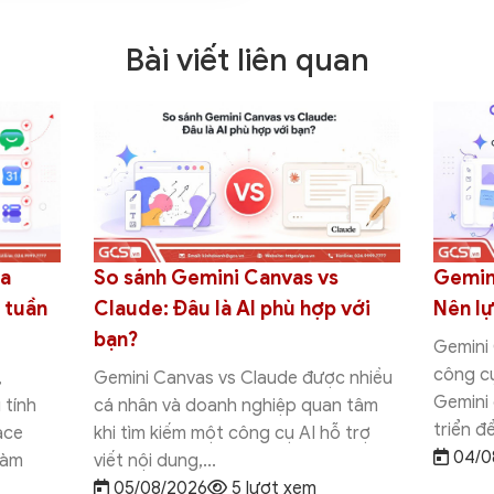
Bài viết liên quan
ookLM:
So sánh Gemini Canvas vs Deep
Gemin
?
Research: Nên chọn công cụ
Studio
nào?
chọn 
 là hai
nh thái
Gemini Canvas vs Deep Research là
Gemini 
ợc phát
hai tính năng AI nổi bật trong hệ sinh
hai cô
thái Gemini của Google, nhưng được
được t
thiết kế để phục...
hoàn to
03/08/2026
12 lượt xem
01/0