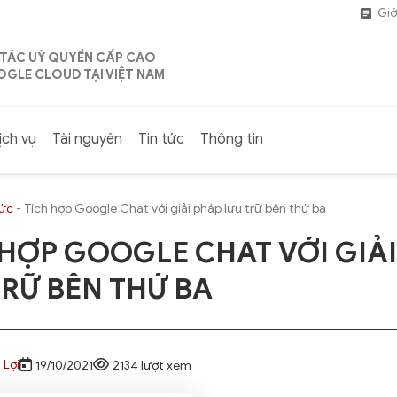
Giớ
 TÁC UỶ QUYỀN CẤP CAO
GLE CLOUD TẠI VIỆT NAM
ịch vụ
Tài nguyên
Tin tức
Thông tin
tức
-
Tích hợp Google Chat với giải pháp lưu trữ bên thứ ba
 HỢP GOOGLE CHAT VỚI GIẢ
TRỮ BÊN THỨ BA
 Lợi
19/10/2021
2134 lượt xem