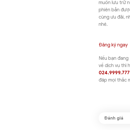
muốn lưu trữ 
phiên bản được
cùng ưu đãi, 
nhé.
Đăng ký ngay
Nếu bạn đang 
về dịch vụ thì 
024.9999.777
đáp mọi thắc m