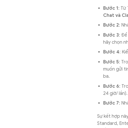
Bước 1
: Từ
Chat và Cl
Bước 2
: N
Bước 3
: Để
hãy chọn nh
Bước 4
: Ki
Bước 5
: Tr
muốn gửi tin
ba.
Bước 6
: T
24 giờ/ lần).
Bước 7
: N
Sự kết hợp nà
Standard, Ente