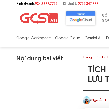
Bỏ
Kinh doanh
:
024.9999.7777
Kỹ thuật
:
0777.247.777
qua
nội
ĐỐI
dung
GOO
Google Workspace
Google Cloud
Gemini AI
D
Nội dung bài viết
Trang chủ
-
Tin 
TÍCH
LƯU 
Nguyễn Thị