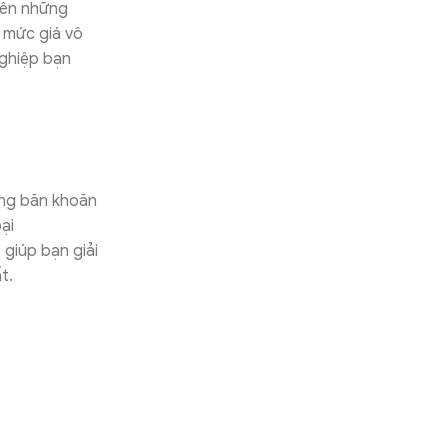
lên những
 mức giá vô
nghiệp bạn
ang băn khoăn
ại
 giúp bạn giải
t.