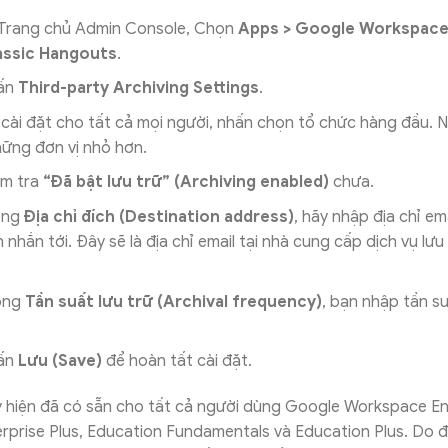
 Trang chủ Admin Console, Chọn
Apps > Google Workspace
assic Hangouts
.
hấn
Third-party Archiving Settings
.
 cài đặt cho tất cả mọi người, nhấn chọn tổ chức hàng đầu. 
ững đơn vị nhỏ hơn.
ểm tra
“Đã bật lưu trữ” (Archiving enabled)
chưa.
ong
Địa chỉ đích (Destination address)
, hãy nhập địa chỉ em
 nhắn tới. Đây sẽ là địa chỉ email tại nhà cung cấp dịch vụ lưu
rong
Tần suất lưu trữ (Archival frequency)
, bạn nhập tần su
hấn
Lưu (Save)
để hoàn tất cài đặt.
y hiện đã có sẵn cho tất cả người dùng Google Workspace En
rprise Plus, Education Fundamentals và Education Plus. Do 