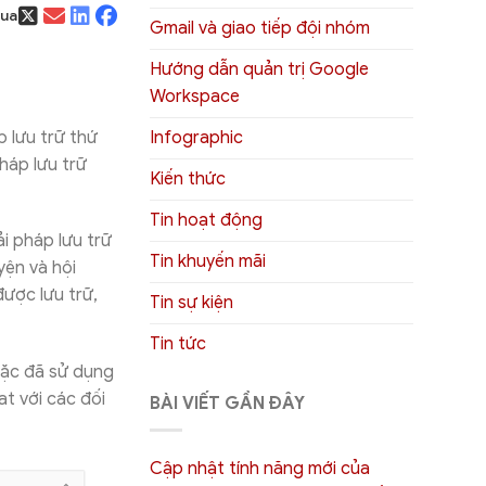
qua
Gmail và giao tiếp đội nhóm
Hướng dẫn quản trị Google
Workspace
Infographic
p lưu trữ thứ
háp lưu trữ
Kiến thức
Tin hoạt động
iải pháp lưu trữ
Tin khuyến mãi
yện và hội
ược lưu trữ,
Tin sự kiện
Tin tức
oặc đã sử dụng
at với các đối
BÀI VIẾT GẦN ĐÂY
Cập nhật tính năng mới của