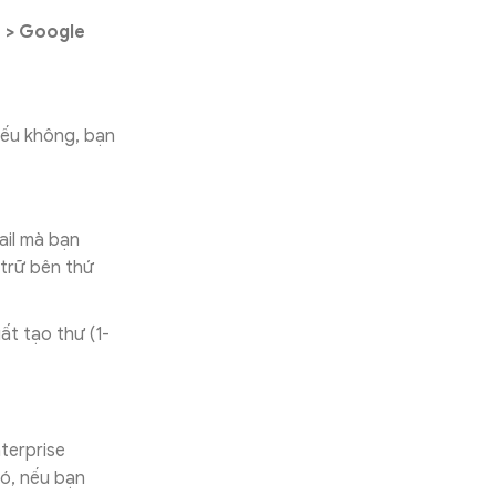
 > Google
Nếu không, bạn
ail mà bạn
 trữ bên thứ
ất tạo thư (1-
terprise
đó, nếu bạn