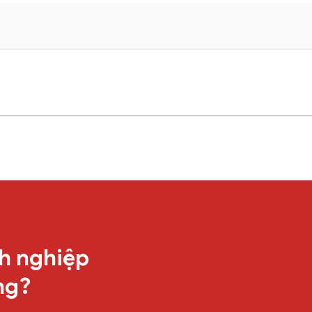
h nghiệp
ng?