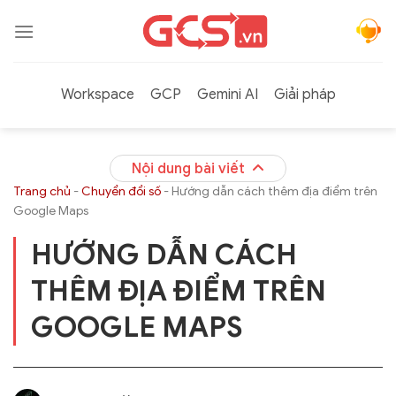
Bỏ
qua
nội
dung
Workspace
GCP
Gemini AI
Giải pháp
Nội dung bài viết
Trang chủ
-
Chuyển đổi số
-
Hướng dẫn cách thêm địa điểm trên
Google Maps
HƯỚNG DẪN CÁCH
THÊM ĐỊA ĐIỂM TRÊN
GOOGLE MAPS