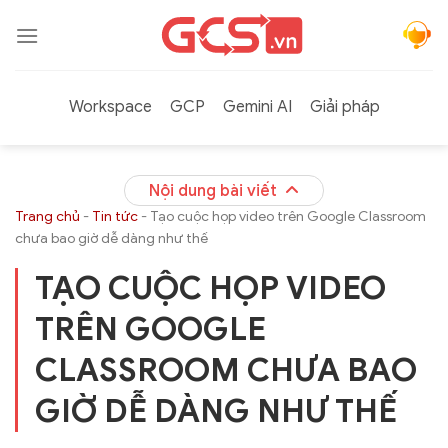
Bỏ
qua
nội
dung
Workspace
GCP
Gemini AI
Giải pháp
Nội dung bài viết
Trang chủ
-
Tin tức
-
Tạo cuộc họp video trên Google Classroom
chưa bao giờ dễ dàng như thế
TẠO CUỘC HỌP VIDEO
TRÊN GOOGLE
CLASSROOM CHƯA BAO
GIỜ DỄ DÀNG NHƯ THẾ