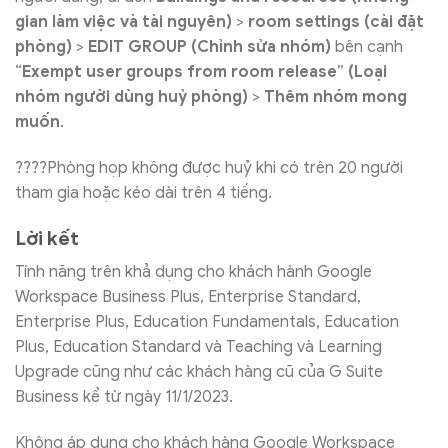
gian làm việc và tài nguyên)
>
room settings
(cài đặt
phòng)
>
EDIT GROUP
(Chỉnh sửa nhóm)
bên cạnh
“
Exempt user groups from room release
”
(Loại
nhóm người dùng huỷ phòng)
>
T
hêm nhóm mong
muốn
.
????Phòng họp không được huỷ khi có trên 20 người
tham gia hoặc kéo dài trên 4 tiếng.
Lời kết
Tính năng trên khả dụng cho khách hành Google
Workspace Business Plus, Enterprise Standard,
Enterprise Plus, Education Fundamentals, Education
Plus, Education Standard và Teaching và Learning
Upgrade cũng như các khách hàng cũ của G Suite
Business kể từ ngày 11/1/2023.
Không áp dụng cho khách hàng Google Workspace