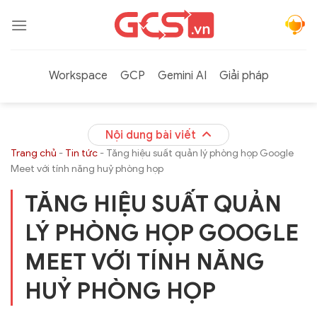
Bỏ
qua
nội
dung
Workspace
GCP
Gemini AI
Giải pháp
Nội dung bài viết
Trang chủ
-
Tin tức
-
Tăng hiệu suất quản lý phòng họp Google
Meet với tính năng huỷ phòng họp
TĂNG HIỆU SUẤT QUẢN
LÝ PHÒNG HỌP GOOGLE
MEET VỚI TÍNH NĂNG
HUỶ PHÒNG HỌP