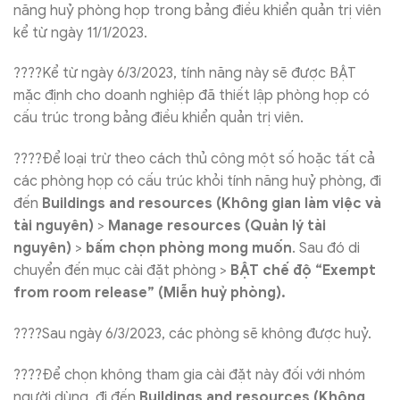
năng huỷ phòng họp trong bảng điều khiển quản trị viên
kể từ ngày 11/1/2023.
????Kể từ ngày 6/3/2023, tính năng này sẽ được BẬT
mặc định cho doanh nghiệp đã thiết lập phòng họp có
cấu trúc trong bảng điều khiển quản trị viên.
????Để loại trừ theo cách thủ công một số hoặc tất cả
các phòng họp có cấu trúc khỏi tính năng huỷ phòng, đi
đến
Buildings and resources
(Không gian làm việc và
tài nguyên)
>
Manage resources
(Quản lý tài
nguyên)
>
bấm chọn phòng mong muốn
. Sau đó di
chuyển đến mục cài đặt phòng >
BẬT chế độ “Exempt
from room release” (Miễn huỷ phòng).
????Sau ngày 6/3/2023, các phòng sẽ không được huỷ.
????Để chọn không tham gia cài đặt này đối với nhóm
người dùng, đi đến
Buildings and resources
(Không