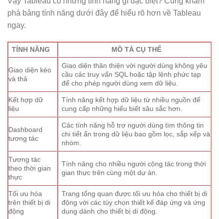
Vậy Tableau có những tính năng gì đặc biệt? Cùng khám
phá bảng tính năng dưới đây để hiểu rõ hơn về Tableau
ngay.
TÍNH NĂNG
MÔ TẢ CỤ THỂ
Giao diện thân thiện với người dùng không yêu
Giao diện kéo
cầu các truy vấn SQL hoặc tập lệnh phức tạp
và thả
để cho phép người dùng xem dữ liệu.
Kết hợp dữ
Tính năng kết hợp dữ liệu từ nhiều nguồn để
liệu
cung cấp những hiểu biết sâu sắc hơn.
Các tính năng hỗ trợ người dùng tìm thông tin
Dashboard
chi tiết ẩn trong dữ liệu bao gồm lọc, sắp xếp và
tương tác
nhóm.
Tương tác
Tính năng cho nhiều người cộng tác trong thời
theo thời gian
gian thực trên cùng một dự án.
thực
Tối ưu hóa
Trang tổng quan được tối ưu hóa cho thiết bị di
trên thiết bị di
động với các tùy chọn thiết kế đáp ứng và ứng
động
dụng dành cho thiết bị di động.