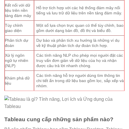
Kết nối với dữ
Hỗ trợ tích hợp với các hệ thống đám mây nổi
liệu trên nền
tiếng và lưu trữ dữ liệu trên nền tảng đám mây.
tảng đám mây
Tùy chỉnh
Một số lựa chọn trực quan có thể tùy chỉnh, bao
giao diện
gồm dưới dạng bản đồ, đồ thị và biểu đồ.
Phân tích dự
Dự báo và phân tích xu hướng là những ví dụ
đoán
về kỹ thuật phân tích dự đoán tích hợp.
Xử lý ngôn
Các tính năng NLP cho phép mọi người đặt các
ngữ tự nhiên
truy vấn đơn giản về dữ liệu của họ và nhận
(NLP)
được câu trả lời nhanh chóng.
Các tính năng hỗ trợ người dùng tìm thông tin
Khám phá dữ
chi tiết ẩn trong dữ liệu bao gồm lọc, sắp xếp và
liệu
nhóm.
Tableau cung cấp những sản phẩm nào?