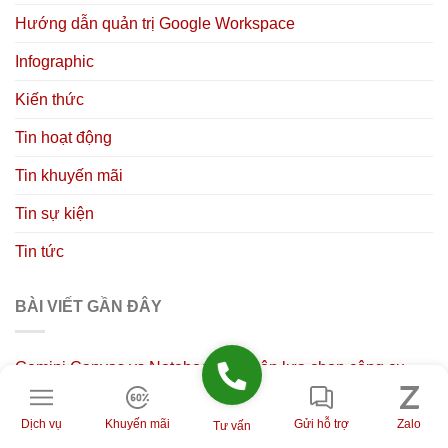
Hướng dẫn quản trị Google Workspace
Infographic
Kiến thức
Tin hoạt động
Tin khuyến mãi
Tin sự kiện
Tin tức
BÀI VIẾT GẦN ĐÂY
Gemini Canvas vs NotebookLM: Nên lựa chọn công cụ
nào?
Dịch vụ
Khuyến mãi
Gửi hỗ trợ
Zalo
Tư vấn
So sánh Gemini Canvas vs Deep Research: Nên chọn