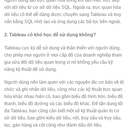
người dùng tạo trực quan hóa trong khi làm việc trực tiếp
với dữ liệu từ cơ sở dữ liệu SQL. Ngoài ra, trực quan hóa
dữ liệu có thể dễ dàng được chuyển sang Tableau và truy
vấn bằng SQL nhờ tạo và ứng dụng các bộ lọc bên ngoài.
2. Tableau có khó học để sử dụng không?
Tableau cực kỳ dễ sử dụng và thân thiện với người dùng,
cho phép mọi người ở mọi cấp độ của doanh nghiệp tham
gia sửa đổi dữ liệu quan trọng vì nó không yêu cầu kỹ
năng kỹ thuật để sử dụng.
Người dùng nên làm quen với các nguyên tắc cơ bản về tổ
chức và ghi nhãn dữ liệu, cũng như các kỹ thuật trực quan
hóa khác nhau hiện có, bao gồm biểu đồ hình tròn, biểu đồ
thanh, biểu đồ đường và các biểu đồ khác. Để tận dụng tối
đa Tableau, bạn cũng cần biết một số kỹ thuật quản trị cơ
sở dữ liệu, bao gồm kiểu dữ liệu, nối, truy sâu và truy sâu,
lọc, gán hàng và cột cũng như đánh dấu dữ liệu.