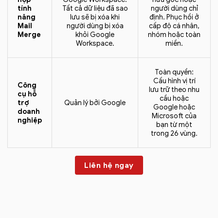
tính
Tất cả dữ liệu đã sao
người dùng chỉ
năng
lưu sẽ bị xóa khi
định. Phục hồi ở
Mail
người dùng bị xóa
cấp độ cá nhân,
Merge
khỏi Google
nhóm hoặc toàn
Workspace.
miền.
Toàn quyền:
Cấu hình vị trí
Công
lưu trữ theo nhu
cụ hỗ
cầu hoặc
trợ
Quản lý bởi Google
Google hoặc
doanh
Microsoft của
nghiệp
bạn từ một
trong 26 vùng.
Liên hệ ngay