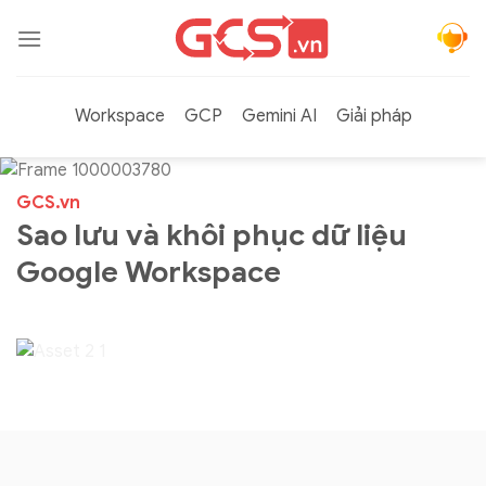
Bỏ
qua
nội
dung
Workspace
GCP
Gemini AI
Giải pháp
GCS.vn
Sao lưu và khôi phục dữ liệu
Google Workspace