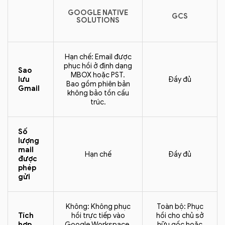
GOOGLE NATIVE
GCS
SOLUTIONS
Hạn chế: Email được
phục hồi ở định dạng
Sao
MBOX hoặc PST.
lưu
Đầy đủ
Bao gồm phiên bản
Gmail
không bảo tồn cấu
trúc.
Số
lượng
mail
Hạn chế
Đầy đủ
được
phép
gửi
Không: Không phục
Toàn bộ: Phục
Tích
hồi trực tiếp vào
hồi cho chủ sở
hợp
Google Workspace.
hữu gốc hoặc