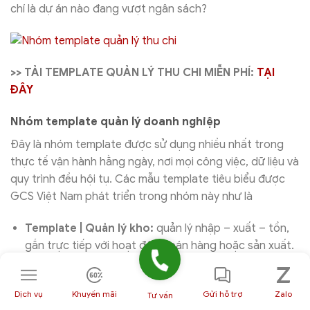
chí là dự án nào đang vượt ngân sách?
>> TẢI TEMPLATE QUẢN LÝ THU CHI MIỄN PHÍ:
TẠI
ĐÂY
Nhóm template quản lý doanh nghiệp
Đây là nhóm template được sử dụng nhiều nhất trong
thực tế vận hành hằng ngày, nơi mọi công việc, dữ liệu và
quy trình đều hội tụ. Các mẫu template tiêu biểu được
GCS Việt Nam phát triển trong nhóm này như là
Template | Quản lý kho:
quản lý nhập – xuất – tồn,
gắn trực tiếp với hoạt động bán hàng hoặc sản xuất.
Template | Quản lý dự án:
theo dõi toàn bộ đầu
việc, người phụ trách, deadline, trạng thái và tiến độ
Dịch vụ
Khuyến mãi
Gửi hỗ trợ
Zalo
Tư vấn
tổng thể.