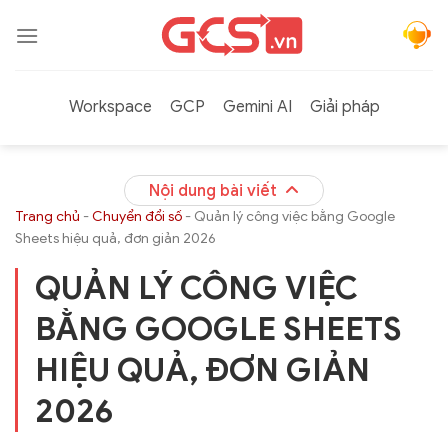
Bỏ
qua
nội
dung
Workspace
GCP
Gemini AI
Giải pháp
Nội dung bài viết
Trang chủ
-
Chuyển đổi số
-
Quản lý công việc bằng Google
Sheets hiệu quả, đơn giản 2026
QUẢN LÝ CÔNG VIỆC
BẰNG GOOGLE SHEETS
HIỆU QUẢ, ĐƠN GIẢN
2026