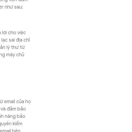
er như sau:
lợi cho việc
lạc sai địa chỉ
n lý thư từ
ằng máy chủ
ừ email của họ
 và đảm bảo
ính năng bảo
quyền kiểm
 email bên