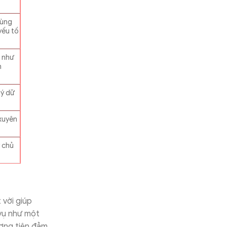
dùng
yếu tố
c như
n
lý dữ
 xuyên
 chủ
 vời giúp
vụ như một
ương tiện đảm