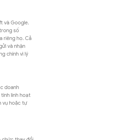
ft và Google.
 trong số
a riêng họ. Cả
gửi và nhận
 chính vì lý
ác doanh
tính linh hoạt
h vụ hoặc tự
ổ chức thay đổi