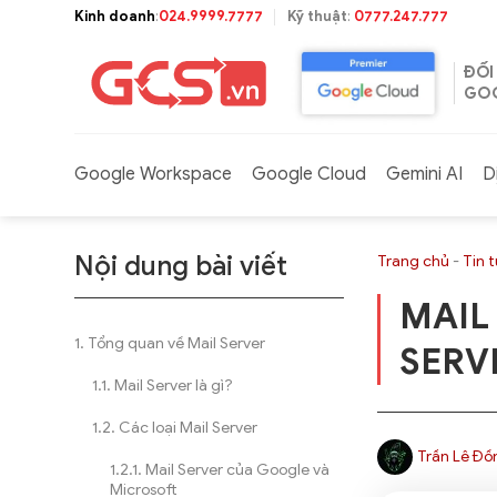
Bỏ
Kinh doanh
:
024.9999.7777
Kỹ thuật
:
0777.247.777
qua
nội
ĐỐI
dung
GOO
Google Workspace
Google Cloud
Gemini AI
D
Nội dung bài viết
Trang chủ
-
Tin 
MAIL 
Tổng quan về Mail Server
SERV
Mail Server là gì?
Các loại Mail Server
Trần Lê Đồ
Mail Server của Google và
Microsoft