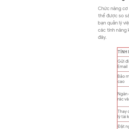
Chức năng cơ b
thể được so sá
bạn quản lý vi
các tính năng 
đây.
TÍNH
Gửi đi
Email
Bảo m
cao
Ngăn 
rác và
Thay 
lý tài
Đặt n