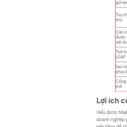
gửi em
Tùy c
thư
Các ứ
được 
với n
Tích h
LDAP
Sao lư
phục 
Cổng
mở
Lợi ích 
Hiểu được Mail 
doanh nghiệp 
nền tảng để c