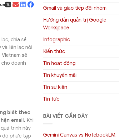
qua
Gmail và giao tiếp đội nhóm
Hướng dẫn quản trị Google
Workspace
Infographic
lạc, chia sẻ
và liên lạc nội
Kiến thức
S Vietnam sẽ
er cho doanh
Tin hoạt động
Tin khuyến mãi
Tin sự kiện
Tin tức
êng biệt theo
BÀI VIẾT GẦN ĐÂY
hận email.
Khi
 quá trình này
Gemini Canvas vs NotebookLM:
có độ phức tạp