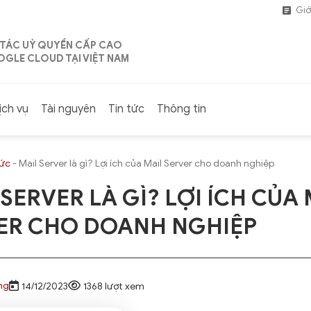
Giớ
 TÁC UỶ QUYỀN CẤP CAO
GLE CLOUD TẠI VIỆT NAM
ịch vụ
Tài nguyên
Tin tức
Thông tin
tức
-
Mail Server là gì? Lợi ích của Mail Server cho doanh nghiệp
SERVER LÀ GÌ? LỢI ÍCH CỦA
ER CHO DOANH NGHIỆP
ng
14/12/2023
1368 lượt xem