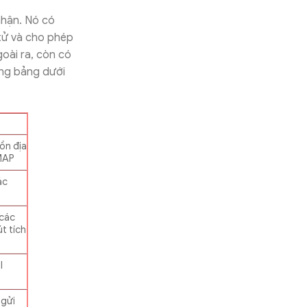
nhận. Nó có
 tử và cho phép
oài ra, còn có
ong bảng dưới
ồn địa
IMAP
ác
 các
t tích
l
 gửi