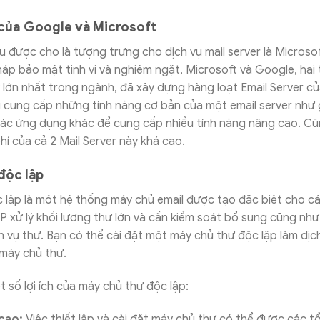
 của Google và Microsoft
u được cho là tượng trưng cho dịch vụ mail server là Microso
háp bảo mật tinh vi và nghiêm ngặt, Microsoft và Google, hai
lớn nhất trong ngành, đã xây dựng hàng loạt Email Server củ
u cung cấp những tính năng cơ bản của một email server như 
các ứng dụng khác để cung cấp nhiều tính năng nâng cao. Cũng
hí của cả 2 Mail Server này khá cao.
độc lập
c lập là một hệ thống máy chủ email được tạo đặc biệt cho c
P xử lý khối lượng thư lớn và cần kiểm soát bổ sung cũng như 
ch vụ thư. Bạn có thể cài đặt một máy chủ thư độc lập làm dịc
máy chủ thư.
t số lợi ích của máy chủ thư độc lập:
cao:
Việc thiết lập và cài đặt máy chủ thư có thể được các t