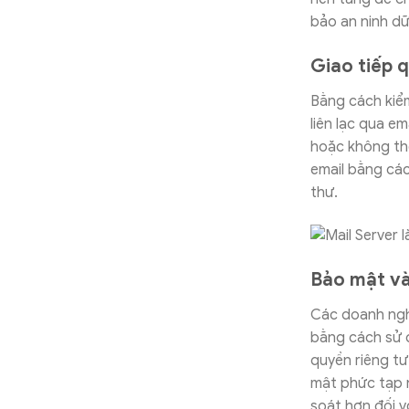
bảo an ninh dữ 
Giao tiếp 
Bằng cách kiểm
liên lạc qua em
hoặc không thể
email bằng các
thư.
Bảo mật và
Các doanh nghi
bằng cách sử 
quyền riêng t
mật phức tạp 
soát hơn đối v