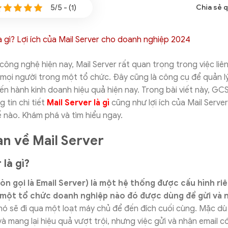
5/5 - (1)
Chia sẻ 
công nghệ hiện nay, Mail Server rất quan trọng trong việc liên 
 mọi người trong một tổ chức. Đây cũng là công cụ để quản lý 
ến hành kinh doanh hiệu quả hiện nay. Trong bài viết này, GC
 tin chi tiết
Mail Server là gì
cũng như lợi ích của Mail Serv
 nào. Khám phá và tìm hiểu ngay.
n về Mail Server
 là gì?
còn gọi là Email Server) là một hệ thống được cấu hình ri
 một tổ chức doanh nghiệp nào đó được dùng để gửi và n
 nó sẽ đi qua một loạt máy chủ để đến đích cuối cùng. Mặc dù
và mang lại hiệu quả vượt trội, nhưng việc gửi và nhận email 