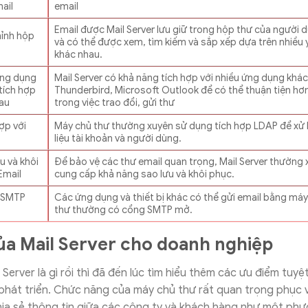
ail
email
Email được Mail Server lưu giữ trong hộp thư của người 
hỉnh hộp
và có thể được xem, tìm kiếm và sắp xếp dựa trên nhiều 
khác nhau.
ng dụng
Mail Server có khả năng tích hợp với nhiều ứng dụng khá
tích hợp
Thunderbird, Microsoft Outlook để có thể thuận tiện hơ
hau
trong việc trao đổi, gửi thư
ợp với
Máy chủ thư thường xuyên sử dụng tích hợp LDAP để xử 
liệu tài khoản và người dùng.
u và khôi
Để bảo vệ các thư email quan trọng, Mail Server thường
Email
cung cấp khả năng sao lưu và khôi phục.
 SMTP
Các ứng dụng và thiết bị khác có thể gửi email bằng máy
thư thường có cổng SMTP mở.
của Mail Server cho doanh nghiệp
Server là gì rồi thì đã đến lúc tìm hiểu thêm các ưu điểm tuyệt
phát triển. Chức năng của máy chủ thư rất quan trọng phục 
hia sẻ thông tin giữa các công ty và khách hàng như một ph