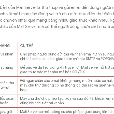
ản của Mail Server là thu thập và gửi email đến đúng người 
nh với một máy tính đóng vai trò như một bưu điện thư điện
ệc chuyển email qua mạng bằng nhiều giao thức khác nhau. Ng
khác của Mail Server mà có thể người dùng chưa biết như tr
 NĂNG
CỤ THỂ
 và nhận
Cho phép người dùng gửi thư và nhận email từ nhiều ngu
chỉ khác nhau qua hai giao thức chính là SMTP và POP3/
ật nâng
Để bảo vệ dữ liệu trong khi truyền đi, Mail Server hỗ trợ c
giao thức bảo mật như mã hóa SSL/TLS.
Để ngăn chặn các email không mong muốn hoặc có hại,
chặn thư
máy chủ thư thường có hệ thống lọc thư rác và quét vi-rú
 vi-rút
hợp.
đổi, quản
Máy chủ thư cho phép tạo, xóa và sửa đổi tài khoản emai
 khoản
cũng như chi tiết tài khoản.
gày, giờ
Mail Server có một công cụ cho phép người dùng lên lịch