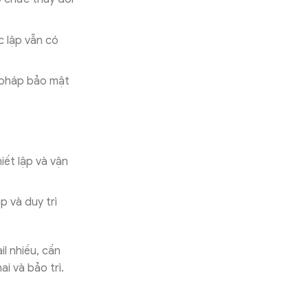
c lập vẫn có
n pháp bảo mật
iết lập và vận
p và duy trì
l nhiều, cần
i và bảo trì.