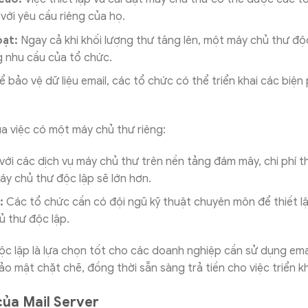
với yêu cầu riêng của họ.
oạt:
Ngay cả khi khối lượng thư tăng lên, một máy chủ thư độ
 nhu cầu của tổ chức.
ể bảo vệ dữ liệu email, các tổ chức có thể triển khai các biệ
a việc có một máy chủ thư riêng:
với các dịch vụ máy chủ thư trên nền tảng đám mây, chi phí th
y chủ thư độc lập sẽ lớn hơn.
:
Các tổ chức cần có đội ngũ kỹ thuật chuyên môn để thiết lậ
 thư độc lập.
c lập là lựa chọn tốt cho các doanh nghiệp cần sử dụng emai
o mật chặt chẽ, đồng thời sẵn sàng trả tiền cho việc triển kha
của Mail Server