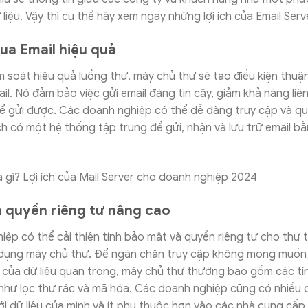
liệu. Vậy thì cụ thể hãy xem ngay những lợi ích của Email Serv
qua Email hiệu quả
 soát hiệu quả luồng thư, máy chủ thư sẽ tạo điều kiện thuận 
ail. Nó đảm bảo việc gửi email đáng tin cậy, giảm khả năng liên 
 gửi được. Các doanh nghiệp có thể dễ dàng truy cập và quả
h có một hệ thống tập trung để gửi, nhận và lưu trữ email b
 quyền riêng tư nâng cao
ệp có thể cải thiện tính bảo mật và quyền riêng tư cho thư t
dụng máy chủ thư. Để ngăn chặn truy cập không mong muốn
ư của dữ liệu quan trọng, máy chủ thư thường bao gồm các t
như lọc thư rác và mã hóa. Các doanh nghiệp cũng có nhiều 
ới dữ liệu của mình và ít phụ thuộc hơn vào các nhà cung cấp