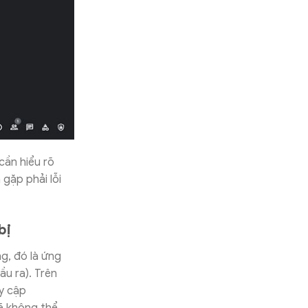
cần hiểu rõ
 gặp phải lỗi
bị
g, đó là ứng
ầu ra). Trên
uy cập