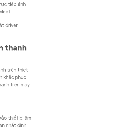
trực tiếp ảnh
 Meet.
ật driver
m thanh
nh trên thiết
ch khắc phục
hanh trên máy
bảo thiết bị âm
ạn nhất định