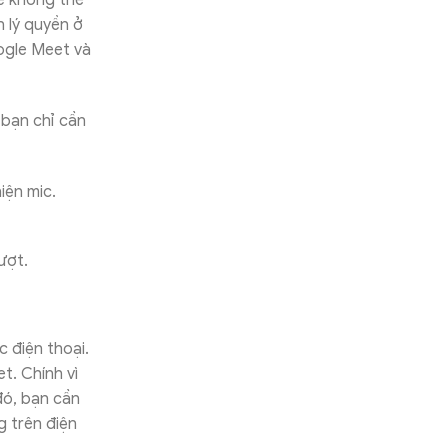
ẽ không thể
n lý quyền ở
ogle Meet và
 bạn chỉ cần
iện mic.
ượt.
 điện thoại.
t. Chính vì
đó, bạn cần
g trên điện