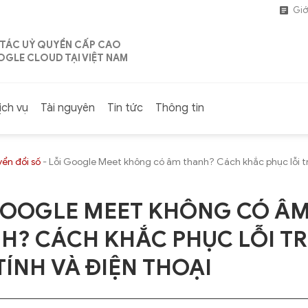
Giớ
 TÁC UỶ QUYỀN CẤP CAO
GLE CLOUD TẠI VIỆT NAM
ịch vụ
Tài nguyên
Tin tức
Thông tin
ển đổi số
-
Lỗi Google Meet không có âm thanh? Cách khắc phục lỗi t
GOOGLE MEET KHÔNG CÓ Â
H? CÁCH KHẮC PHỤC LỖI T
TÍNH VÀ ĐIỆN THOẠI