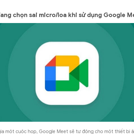
ang chọn sai micro/loa khi sử dụng Google M
gia một cuộc họp, Google Meet sẽ tự động cho một thiết bị