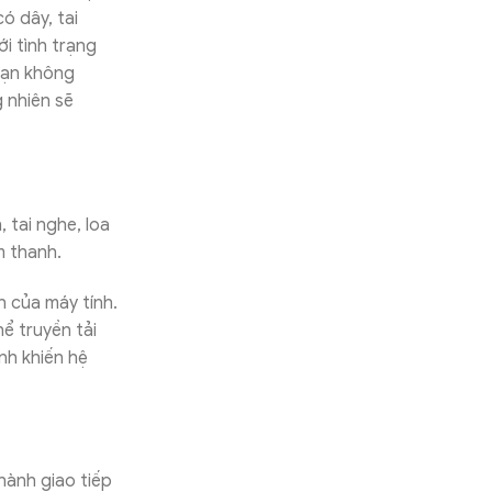
có dây, tai
i tình trạng
bạn không
 nhiên sẽ
 tai nghe, loa
m thanh.
h của máy tính.
ể truyền tải
nh khiến hệ
hành giao tiếp