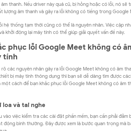
ị âm thanh. Nếu driver này quá cũ, bị hỏng hoặc có lỗi, nó sẽ 
t lượng âm thanh và gây ra lỗi không có tiếng trong Google
lỗi hệ thống tạm thời cũng có thể là nguyên nhân. Việc cập nh
à khởi động lại máy tính có thể giúp giải quyết vấn đề này.
c phục lỗi Google Meet không có â
 tính
 rõ các nguyên nhân gây ra lỗi Google Meet không có âm tha
à thiết bị máy tính thông dụng thì bạn sẽ dễ dàng tìm được cá
là một cách để bạn khắc phục lỗi Google Meet không có âm t
i loa và tai nghe
âu vào việc kiểm tra các cài đặt phần mềm, bạn cần phải đảm 
ạt động bình thường. Đây được xem là bước quan trọng mà b