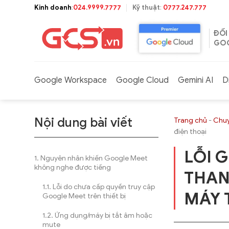
Bỏ
Kinh doanh
:
024.9999.7777
Kỹ thuật
:
0777.247.777
qua
nội
ĐỐI
dung
GOO
Google Workspace
Google Cloud
Gemini AI
D
Nội dung bài viết
Trang chủ
-
Chuy
điện thoại
LỖI 
Nguyên nhân khiến Google Meet
không nghe được tiếng
THAN
Lỗi do chưa cấp quyền truy cập
MÁY 
Google Meet trên thiết bị
Ứng dụng/máy bị tắt âm hoặc
mute