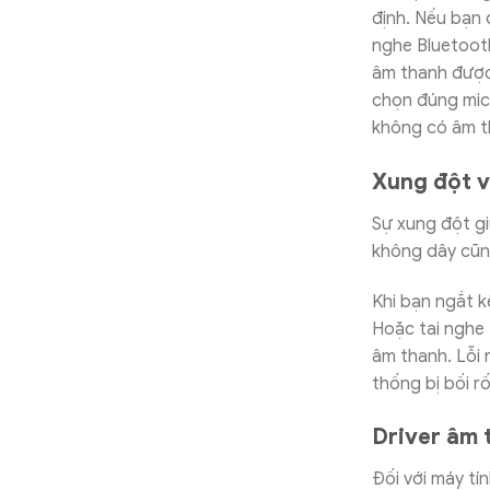
định. Nếu bạn đ
nghe Bluetooth
âm thanh được
chọn đúng mic
không có âm t
Xung đột vớ
Sự xung đột gi
không dây cũn
Khi bạn ngắt k
Hoặc tai nghe 
âm thanh. Lỗi 
thống bị bối rố
Driver âm t
Đối với máy tí