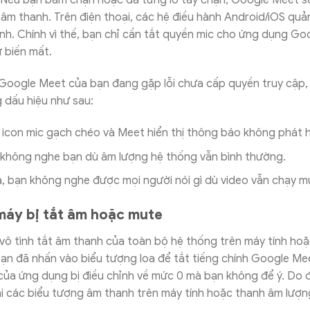
 Nếu bạn bấm chặn hoặc đã từng lỡ tay chặn, Google Meet s
âm thanh. Trên điện thoại, các hệ điều hành Android/iOS quả
nh. Chính vì thế, bạn chỉ cần tắt quyền mic cho ứng dụng Go
ự biến mất.
 Google Meet của bạn đang gặp lỗi chưa cấp quyền truy cập,
 dấu hiệu như sau:
 icon mic gạch chéo và Meet hiển thị thông báo không phát h
 không nghe bạn dù âm lượng hệ thống vẫn bình thường.
, bạn không nghe được mọi người nói gì dù video vẫn chạy m
máy bị tắt âm hoặc mute
vô tình tắt âm thanh của toàn bộ hệ thống trên máy tính hoặc
ạn đã nhấn vào biểu tượng loa để tắt tiếng chính Google Mee
của ứng dụng bị điều chỉnh về mức 0 mà bạn không để ý. Do 
lại các biểu tượng âm thanh trên máy tính hoặc thanh âm lượn