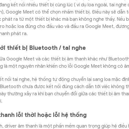
ang kết nối nhiều thiết bị cùng lúc ( ví dụ loa ngoài, tai nghe 
), Google Meet có thể chọn nhầm thiết bị. Điều này sẽ dẫn tớ
 phát ra từ một thiết bị khác mà bạn không nghe thấy. Nếu 
ro hoặc loa đúng cho đầu vào và đầu ra Google Meet, đương
hanh phát ra.
i thiết bị Bluetooth / tai nghe
ữa Google Meet và các thiết bị âm thanh khác như Bluetooth,
g là một nguyên nhân khiến cho lỗi Google Meet không có â
ết nối tai nghe, hệ thống tự động chuyển lại sang loa mặc địn
Bluetooth chưa được kết nối đúng cách dẫn tới việc không th
này thường xảy ra khi bạn chuyển đổi giữa các thiết bị âm tha
i.
hanh lỗi thời hoặc lỗi hệ thống
nh, driver âm thanh là một phần mềm quan trọng giúp hệ điều 