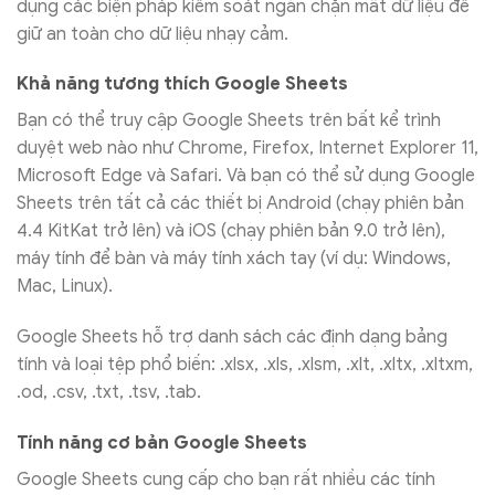
dụng các biện pháp kiểm soát ngăn chặn mất dữ liệu để
giữ an toàn cho dữ liệu nhạy cảm.
Khả năng tương thích Google Sheets
Bạn có thể truy cập Google Sheets trên bất kể trình
duyệt web nào như Chrome, Firefox, Internet Explorer 11,
Microsoft Edge và Safari. Và bạn có thể sử dụng Google
Sheets trên tất cả các thiết bị Android (chạy phiên bản
4.4 KitKat trở lên) và iOS (chạy phiên bản 9.0 trở lên),
máy tính để bàn và máy tính xách tay (ví dụ: Windows,
Mac, Linux).
Google Sheets hỗ trợ danh sách các định dạng bảng
tính và loại tệp phổ biến: .xlsx, .xls, .xlsm, .xlt, .xltx, .xltxm,
.od, .csv, .txt, .tsv, .tab.
Tính năng cơ bản
Google Sheets
Google Sheets cung cấp cho bạn rất nhiều các tính