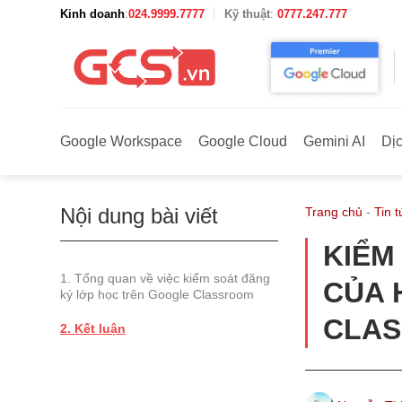
Bỏ
Kinh doanh
:
024.9999.7777
Kỹ thuật
:
0777.247.777
qua
nội
dung
Google Workspace
Google Cloud
Gemini AI
Dị
Nội dung bài viết
Trang chủ
-
Tin t
KIỂM
Tổng quan về việc kiểm soát đăng
CỦA 
ký lớp học trên Google Classroom
CLA
Kết luận