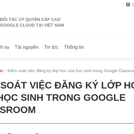
G
ĐỐI TÁC UỶ QUYỀN CẤP CAO
GOOGLE CLOUD TẠI VIỆT NAM
ch vụ
Tài nguyên
Tin tức
Thông tin
ức
-
Kiểm soát việc đăng ký lớp học của học sinh trong Google Classr
 SOÁT VIỆC ĐĂNG KÝ LỚP H
HỌC SINH TRONG GOOGLE
SSROOM