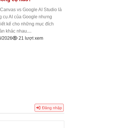
Canvas vs Google AI Studio là
Thêm Template vào Google
g cụ AI của Google nhưng
cách đơn giản giúp bạn tạo
iết kế cho những mục đích
chuyên nghiệp mà không cầ
àn khác nhau....
từ đầu. Chỉ với...
8/2026
21 lượt xem
31/07/2026
8 lượt xe
Đăng nhập