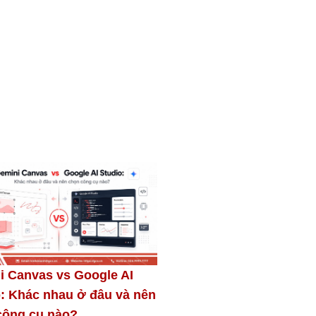
i Canvas vs Google AI
Hướng dẫn cách thêm
o: Khác nhau ở đâu và nên
vào Google Sheets chi 
công cụ nào?
Z