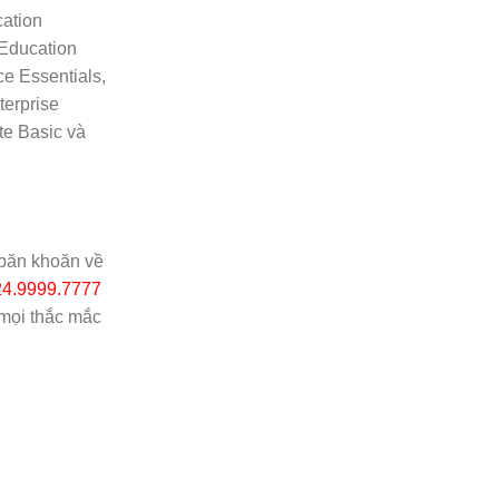
cation
 Education
e Essentials,
terprise
te Basic và
 băn khoăn về
24.9999.7777
 mọi thắc mắc