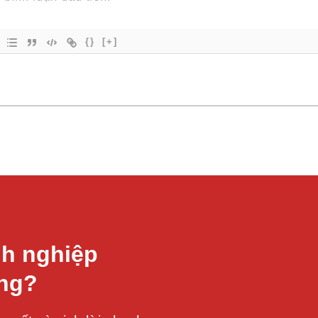
{}
[+]
h nghiệp
àng?