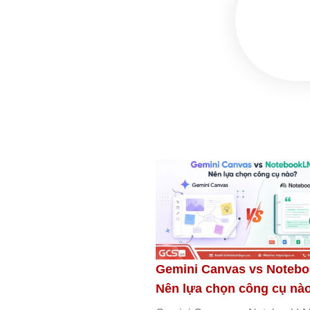
Gemini Canvas vs Noteb
anvas là gì? Tổng
Nên lựa chọn công cụ nà
h năng, lợi ích, cách sử
ưu ý