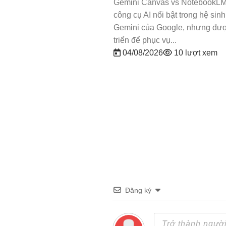
Gemini Canvas vs NotebookLM 
công cụ AI nổi bật trong hệ sinh
as là một trong những tính
Gemini của Google, nhưng đượ
t được Google tích hợp
triển để phục vụ...
. Mục đích chính là mang
04/08/2026
10 lượt xem
ian làm...
26
27 lượt xem
Đăng ký