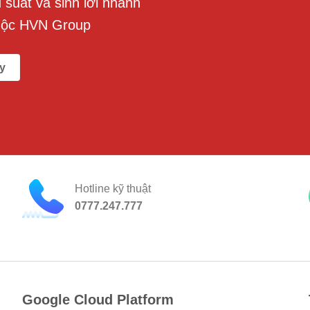
suất và sinh lời nhanh
uộc HVN Group
y
Hotline kỹ thuật
0777.247.777
Google Cloud Platform