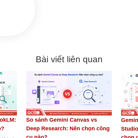
Bài viết liên quan
ookLM:
So sánh Gemini Canvas vs
Gemin
o?
Deep Research: Nên chọn công
Studi
cụ nào?
chọn 