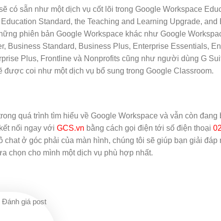
sẽ có sẵn như một dịch vụ cốt lõi trong Google Workspace Edu
Education Standard, the Teaching and Learning Upgrade, and
 những phiên bản Google Workspace khác như Google Workspac
r, Business Standard, Business Plus, Enterprise Essentials, En
rprise Plus, Frontline và Nonprofits cũng như người dùng G Sui
ẽ được coi như một dịch vụ bổ sung trong Google Classroom.
rong quá trình tìm hiểu về Google Workspace và vẫn còn đang
 kết nối ngay với
GCS.vn
bằng cách gọi điện tới số điện thoại
0
ô chat ở góc phải của màn hình, chúng tôi sẽ giúp bạn giải đáp
lựa chọn cho mình một dịch vụ phù hợp nhất.
Đánh giá post