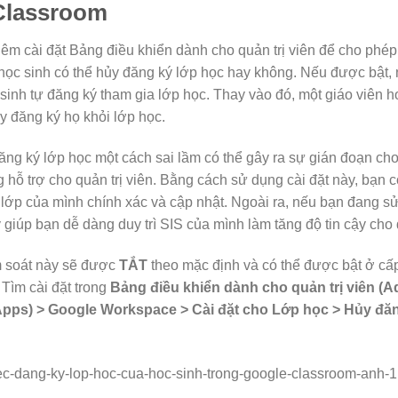
Classroom
êm cài đặt Bảng điều khiển dành cho quản trị viên để cho phép 
 học sinh có thể hủy đăng ký lớp học hay không. Nếu được bật,
sinh tự đăng ký tham gia lớp học. Thay vào đó, một giáo viên ho
y đăng ký họ khỏi lớp học.
ăng ký lớp học một cách sai lầm có thể gây ra sự gián đoạn cho
 hỗ trợ cho quản trị viên. Bằng cách sử dụng cài đặt này, bạn 
lớp của mình chính xác và cập nhật. Ngoài ra, nếu bạn đang 
 giúp bạn dễ dàng duy trì SIS của mình làm tăng độ tin cậy cho
m soát này sẽ được
TẮT
theo mặc định và có thể được bật ở cấ
 Tìm cài đặt trong
Bảng điều khiển dành cho quản trị viên (
pps) > Google Workspace > Cài đặt cho Lớp học > Hủy đă