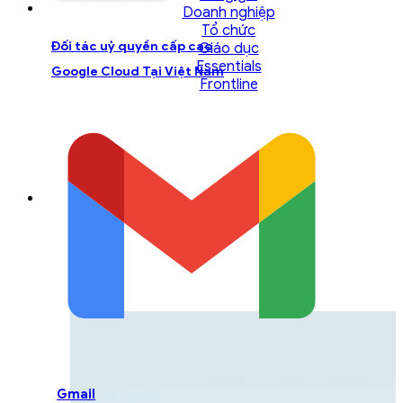
Doanh nghiệp
Tổ chức
Đối tác uỷ quyền cấp cao
Giáo dục
Essentials
Google Cloud Tại Việt Nam
Frontline
LIÊN HỆ ĐỘI NGŨ TƯ
VẤN
Liên hệ với đội ngũ chuyên gia GCS để được
hỗ trợ một cách tốt nhất
Gmail