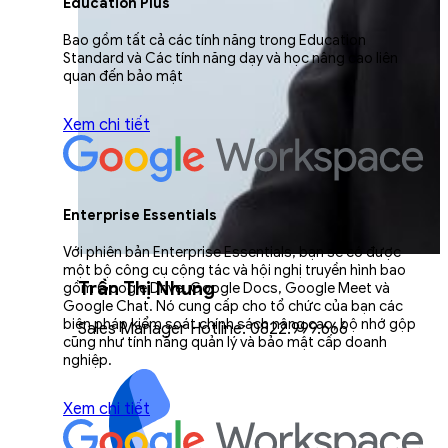
Education Plus
Bao gồm tất cả các tính năng trong Education
Standard và Các tính năng dạy và học nâng cao liên
quan đến bảo mật
Xem chi tiết
Enterprise Essentials
Với phiên bản Enterprise Essentials, bạn sẽ có được
một bộ công cụ cộng tác và hội nghị truyền hình bao
Trần Thị Nhung
gồm Google Drive, Google Docs, Google Meet và
Google Chat. Nó cung cấp cho tổ chức của bạn các
biện pháp kiểm soát chính sách nâng cao, bộ nhớ gộp
Sales Manager Hotline: 0822.999.666
cũng như tính năng quản lý và bảo mật cấp doanh
nghiệp.
Xem chi tiết