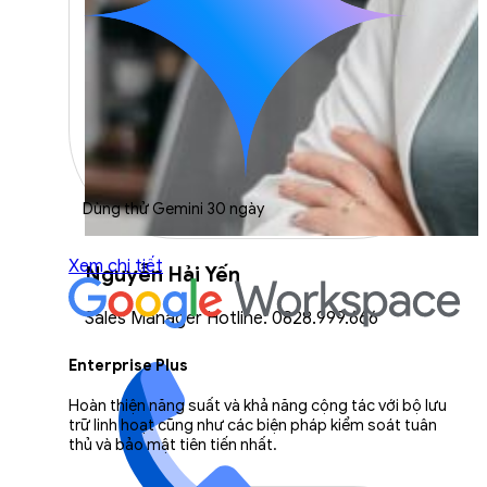
Dùng thử Gemini 30 ngày
Xem chi tiết
Nguyễn Hải Yến
Sales Manager Hotline: 0828.999.666
Enterprise Plus
Hoàn thiện năng suất và khả năng cộng tác với bộ lưu
trữ linh hoạt cũng như các biện pháp kiểm soát tuân
thủ và bảo mật tiên tiến nhất.