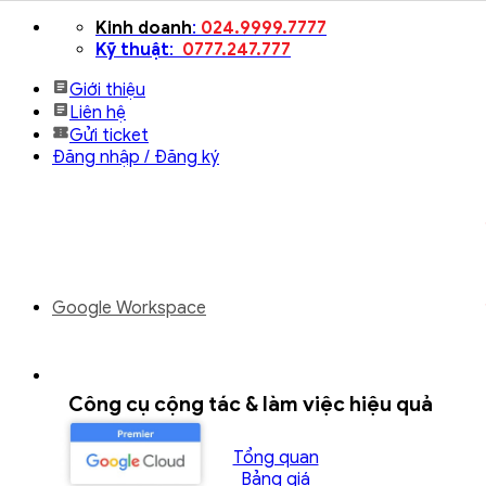
Bỏ
Kinh doanh
:
024.9999.7777
qua
Kỹ thuật
:
0777.247.777
nội
Giới thiệu
dung
Liên hệ
Gửi ticket
Đăng nhập / Đăng ký
Google Workspace
Công cụ cộng tác & làm việc hiệu quả
Tổng quan
Bảng giá