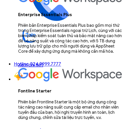
Enterprise Essentials Plus
Phiên bản Enterprise Essentials Plus bao gồm mọi thứ
trong Enterprise Essentials ngoại trừ Lịch, cùng với các
biện pháp kiểm soát tuân thủ và bảo mật nâng cao hơn
để có năng suất và cộng tác cao hơn, với 5 TB dung
lượng lưu trữ gộp cho mỗi người dùng và AppSheet
Core để xây dựng ứng dụng mà không cần mã hóa.
Hotline 024.9999.7777
Xem chi tiết
Fontline Starter
Phiên bản Frontline Starter là một bộ ứng dụng cộng
tác nâng cao năng suất cung cấp email cho nhân viên
tuyến đầu của bạn, hội nghị truyền hình an toàn, lịch
dùng chung, chỉnh sửa tài liệu trực tuyến, v.v.