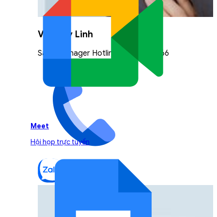
Vũ Thuỳ Linh
Sales Manager Hotline: 0842.999.666
Meet
Hội họp trực tuyến