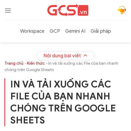
Bỏ
qua
nội
dung
Workspace
GCP
Gemini AI
Giải pháp
Nội dung bài viết
Trang chủ
-
Kiến thức
-
In và tải xuống các File của bạn nhanh
chóng trên Google Sheets
IN VÀ TẢI XUỐNG CÁC
FILE CỦA BẠN NHANH
CHÓNG TRÊN GOOGLE
SHEETS