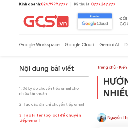
Bỏ
Kinh doanh
:
024.9999.7777
Kỹ thuật
:
0777.247.777
qua
nội
ĐỐI
dung
GOO
Google Workspace
Google Cloud
Gemini AI
D
Nội dung bài viết
Trang chủ
-
Kiến
HƯỚN
06 Lý do chuyển tiếp email cho
NHIỀ
nhiều tài khoản
Tạo các địa chỉ chuyển tiếp email
Tạo Filter (bộ lọc) để chuyển
Nguyễn Thị
tiếp email