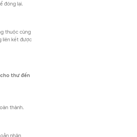
ể đóng lại.
ông thuộc cùng
 liên kết được
 cho thư đến
oàn thành.
hoản nhận