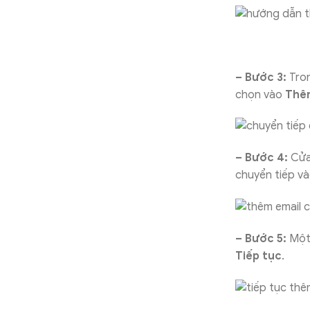
– Bước 3:
Tron
chọn vào
Thêm
– Bước 4:
Cửa
chuyển tiếp và
– Bước 5:
Một 
Tiếp tục
.