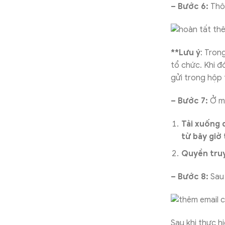
– Bước 6:
Thôn
**Lưu ý
: Tron
tổ chức. Khi đ
gửi trong hộp 
– Bước 7:
Ở m
Tải xuống 
từ bây giờ 
Quyền truy
– Bước 8:
Sau 
Sau khi thực h