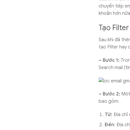
chuyển tiếp em
khoản hơn nữa
Tạo Filte
Sau khi đã thê
tạo Filter hay
– Bước 1:
Tron
Search mail (tì
– Bước 2:
Một 
bao gồm:
Từ:
Địa chỉ
Đến
: Địa c