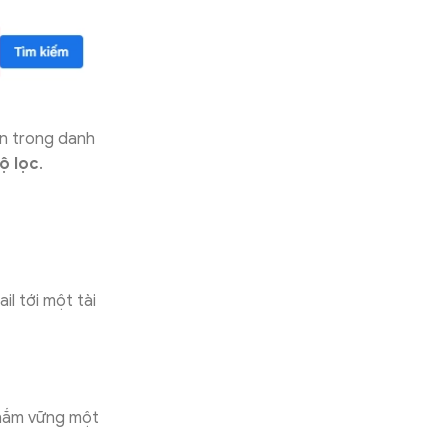
ẵn trong danh
ộ lọc
.
l tới một tài
i nắm vững một