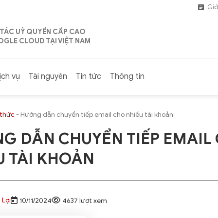
Giớ
 TÁC UỶ QUYỀN CẤP CAO
GLE CLOUD TẠI VIỆT NAM
ịch vụ
Tài nguyên
Tin tức
Thông tin
 thức
-
Hướng dẫn chuyển tiếp email cho nhiều tài khoản
G DẪN CHUYỂN TIẾP EMAIL
U TÀI KHOẢN
 Lợi
10/11/2024
4637 lượt xem