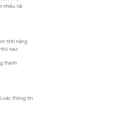
 nhiều tài
hêm tính năng
 như sau:
g thanh
ủ các thông tin