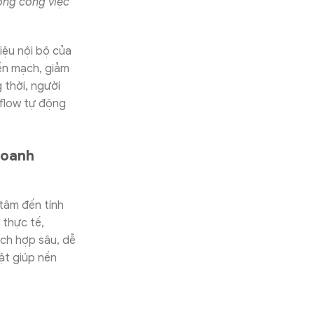
công công việc
iệu nội bộ của
iền mạch, giảm
 thời, người
kflow tự động
doanh
tâm đến tính
 thực tế,
ch hợp sâu, dễ
ật giúp nền