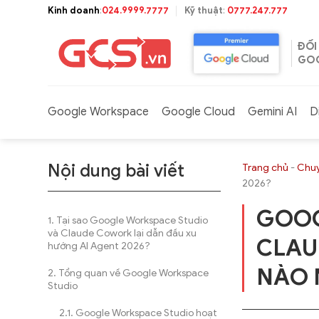
Bỏ
Kinh doanh
:
024.9999.7777
Kỹ thuật
:
0777.247.777
qua
nội
ĐỐI
dung
GOO
Google Workspace
Google Cloud
Gemini AI
D
Nội dung bài viết
Trang chủ
-
Chuy
2026?
GOOG
Tại sao Google Workspace Studio
và Claude Cowork lại dẫn đầu xu
CLAU
hướng AI Agent 2026?
NÀO 
Tổng quan về Google Workspace
Studio
Google Workspace Studio hoạt