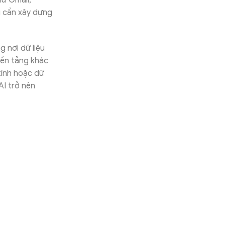
ư Gmail,
 cần xây dựng
 nơi dữ liệu
nền tảng khác
 tính hoặc dữ
AI trở nên