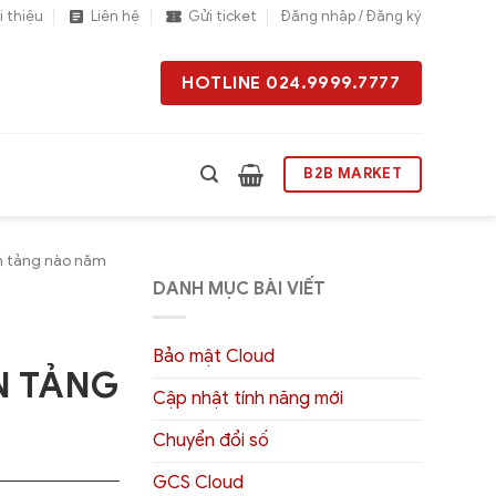
i thiệu
Liên hệ
Gửi ticket
Đăng nhập / Đăng ký
HOTLINE 024.9999.7777
B2B MARKET
n tảng nào năm
DANH MỤC BÀI VIẾT
Bảo mật Cloud
N TẢNG
Cập nhật tính năng mới
Chuyển đổi số
GCS Cloud