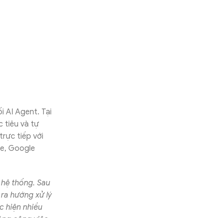
 AI Agent. Tại
c tiêu và tự
rực tiếp với
ve, Google
 hệ thống. Sau
 ra hướng xử lý
c hiện nhiều