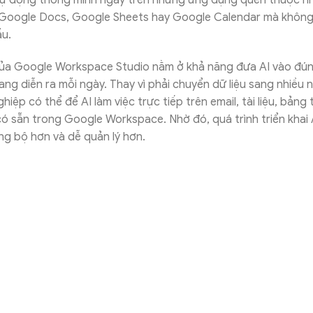
 tự động thông minh ngay trên những ứng dụng quen thuộc nh
 Google Docs, Google Sheets hay Google Calendar mà không
ầu.
của Google Workspace Studio nằm ở khả năng đưa AI vào đúng
ang diễn ra mỗi ngày. Thay vì phải chuyển dữ liệu sang nhiều 
iệp có thể để AI làm việc trực tiếp trên email, tài liệu, bảng
 có sẵn trong Google Workspace. Nhờ đó, quá trình triển khai 
ng bộ hơn và dễ quản lý hơn.