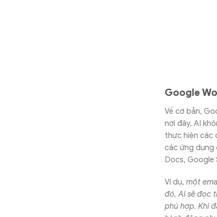
Google Wor
Về cơ bản, Go
nơi đây, AI khô
thực hiện các 
các ứng dụng 
Docs, Google 
Ví dụ,
một emai
đó, AI sẽ đọc 
phù hợp. Khi đ