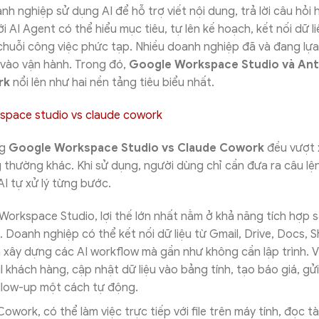
nh nghiệp sử dụng AI để hỗ trợ viết nội dung, trả lời câu hỏi 
với AI Agent có thể hiểu mục tiêu, tự lên kế hoạch, kết nối dữ l
chuỗi công việc phức tạp. Nhiều doanh nghiệp đã và đang lự
 vào vận hành. Trong đó,
Google Workspace Studio và Ant
rk
nổi lên như hai nền tảng tiêu biểu nhất.
ng
Google Workspace Studio vs Claude Cowork
đều vượt 
thường khác. Khi sử dụng, người dùng chỉ cần đưa ra câu lệ
AI tự xử lý từng bước.
Workspace Studio, lợi thế lớn nhất nằm ở khả năng tích hợp sâ
. Doanh nghiệp có thể kết nối dữ liệu từ Gmail, Drive, Docs, S
 xây dựng các AI workflow mà gần như không cần lập trình. Ví
l khách hàng, cập nhật dữ liệu vào bảng tính, tạo báo giá, g
ollow-up một cách tự động.
owork, có thể làm việc trực tiếp với file trên máy tính, đọc tài