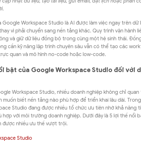
cập nhật dữ liệu, tạo tài liệu, gửi email, đặt lịch hoặc phân 
i.
Google Workspace Studio là AI được làm việc ngay trên dữ l
hay vì phải chuyển sang nền tảng khác. Quy trình vận hành l
ông và giữ dữ liệu đồng bộ trong cùng một hệ sinh thái. Đồng
ng cần kỹ năng lập trình chuyên sâu vẫn có thể tạo các wor
 trực quan và mô hình no-code hoặc low-code.
nổi bật của Google Workspace Studio đối với 
oogle Workspace Studio, nhiều doanh nghiệp không chỉ quan 
 muốn biết nền tảng nào phù hợp để triển khai lâu dài. Trong
ace Studio đang được nhiều tổ chức ưu tiên nhờ khả năng tí
 hợp với môi trường doanh nghiệp. Dưới đây là 5 lợi thế nổi b
 được nhiều ưu thế vượt trội.