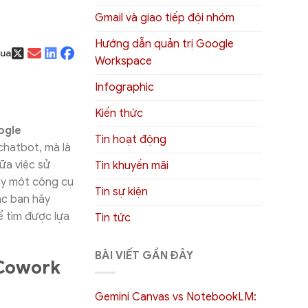
Gmail và giao tiếp đội nhóm
Hướng dẫn quản trị Google
qua
Workspace
Infographic
Kiến thức
ogle
Tin hoạt động
hatbot, mà là
ữa việc sử
Tin khuyến mãi
ay một công cụ
Tin sự kiện
ác bạn hãy
 tìm được lựa
Tin tức
BÀI VIẾT GẦN ĐÂY
 Cowork
Gemini Canvas vs NotebookLM: