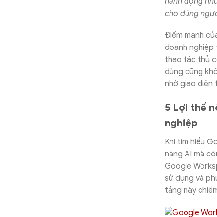
hành động như 
cho đúng ngườ
Điểm mạnh của 
doanh nghiệp t
thao tác thủ c
dùng cũng khô
nhờ giao diện
5 Lợi thế 
nghiệp
Khi tìm hiểu G
năng AI mà còn
Google Worksp
sử dụng và phù
tảng này chiếm