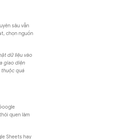
huyên sâu vẫn
oạt, chọn nguồn
hật dữ liệu vào
a giao diện
 thuộc quá
 Google
thói quen làm
gle Sheets hay