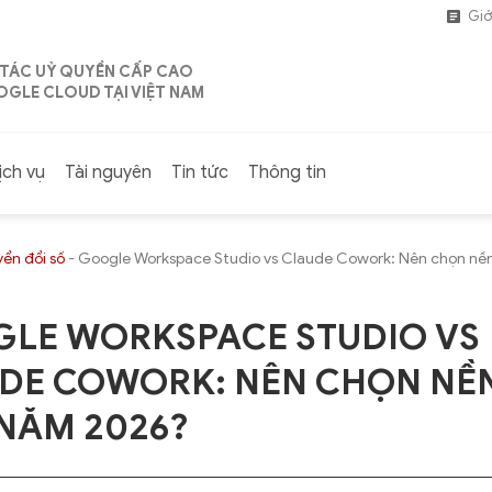
Giớ
 TÁC UỶ QUYỀN CẤP CAO
GLE CLOUD TẠI VIỆT NAM
ịch vụ
Tài nguyên
Tin tức
Thông tin
ển đổi số
-
Google Workspace Studio vs Claude Cowork: Nên chọn nề
LE WORKSPACE STUDIO VS
DE COWORK: NÊN CHỌN NỀ
NĂM 2026?