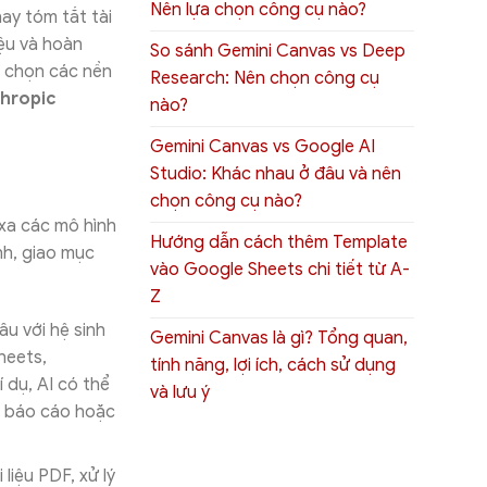
Nên lựa chọn công cụ nào?
hay tóm tắt tài
iệu và hoàn
So sánh Gemini Canvas vs Deep
a chọn các nền
Research: Nên chọn công cụ
hropic
nào?
Gemini Canvas vs Google AI
Studio: Khác nhau ở đâu và nên
chọn công cụ nào?
xa các mô hình
Hướng dẫn cách thêm Template
nh, giao mục
vào Google Sheets chi tiết từ A-
Z
u với hệ sinh
Gemini Canvas là gì? Tổng quan,
heets,
tính năng, lợi ích, cách sử dụng
 dụ, AI có thể
và lưu ý
ửi báo cáo hoặc
 liệu PDF, xử lý