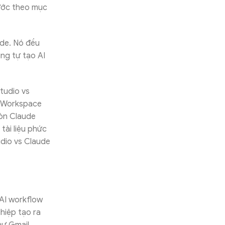
bước theo mục
ode. Nó đều
ng tự tạo AI
tudio vs
e Workspace
Còn Claude
tài liệu phức
udio vs Claude
AI workflow
hiệp tạo ra