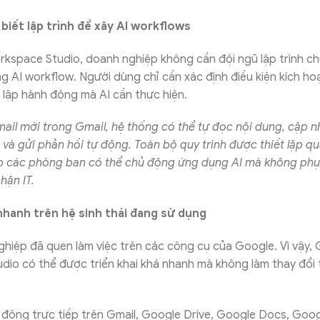
biết lập trình để xây AI workflows
rkspace Studio, doanh nghiệp không cần đội ngũ lập trình c
g AI workflow. Người dùng chỉ cần xác định điều kiện kích h
ết lập hành động mà AI cần thực hiện.
email mới trong Gmail, hệ thống có thể tự đọc nội dung, cập n
và gửi phản hồi tự động. Toàn bộ quy trình được thiết lập qu
úp các phòng ban có thể chủ động ứng dụng AI mà không phụ
hận IT.
 nhanh trên hệ sinh thái đang sử dụng
hiệp đã quen làm việc trên các công cụ của Google. Vì vậy,
io có thể được triển khai khá nhanh mà không làm thay đổi 
 động trực tiếp trên Gmail, Google Drive, Google Docs, Goo