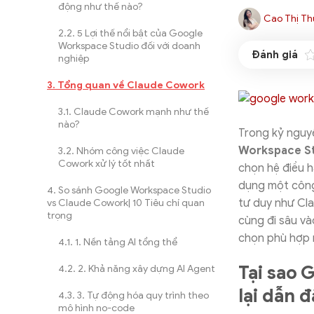
động như thế nào?
Cao Thị Th
5 Lợi thế nổi bật của Google
Workspace Studio đối với doanh
nghiệp
Tổng quan về Claude Cowork
Claude Cowork mạnh như thế
nào?
Trong kỷ nguyê
Workspace St
Nhóm công việc Claude
Cowork xử lý tốt nhất
chọn hệ điều h
dụng một công
So sánh Google Workspace Studio
tư duy như Cla
vs Claude Cowork| 10 Tiêu chí quan
trọng
cùng đi sâu v
chọn phù hợp 
1. Nền tảng AI tổng thể
Tại sao 
2. Khả năng xây dựng AI Agent
lại dẫn 
3. Tự động hóa quy trình theo
mô hình no-code