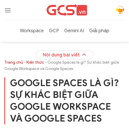
Bỏ
qua
nội
dung
Workspace
GCP
Gemini AI
Giải pháp
Nội dung bài viết
Trang chủ
-
Kiến thức
-
Google Spaces là gì? Sự khác biệt giữa
Google Workspace và Google Spaces
GOOGLE SPACES LÀ GÌ?
SỰ KHÁC BIỆT GIỮA
GOOGLE WORKSPACE
VÀ GOOGLE SPACES