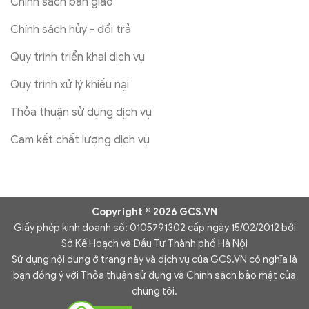
Chính sách bàn giao
Chính sách hủy - đổi trả
Quy trình triển khai dịch vụ
Quy trình xử lý khiếu nại
Thỏa thuận sử dụng dịch vụ
Cam kết chất lượng dịch vụ
Copyright © 2026 GCS.VN
Giấy phép kinh doanh số: 0105791302 cấp ngày 15/02/2012 bởi
Sở Kế Hoạch và Đầu Tư Thành phố Hà Nội
Sử dụng nội dung ở trang này và dịch vụ của GCS.VN có nghĩa là
bạn đồng ý với Thỏa thuận sử dụng và Chính sách bảo mật của
chúng tôi.