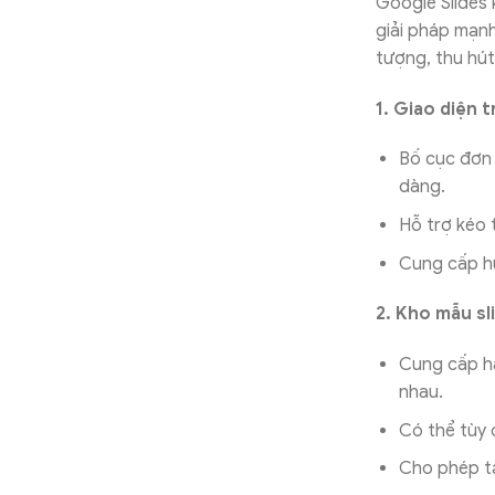
Google Slides 
giải pháp mạnh
tượng, thu hút
1. Giao diện 
Bố cục đơn 
dàng.
Hỗ trợ kéo t
Cung cấp hư
2. Kho mẫu sl
Cung cấp hà
nhau.
Có thể tùy 
Cho phép tạ