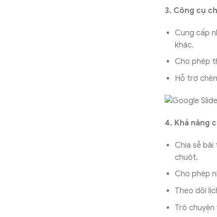
3. Công cụ c
Cung cấp nh
khác.
Cho phép th
Hỗ trợ chèn
4. Khả năng 
Chia sẻ bài
chuột.
Cho phép nh
Theo dõi lị
Trò chuyện v