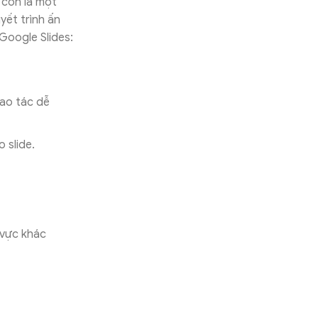
 còn là một
yết trình ấn
Google Slides:
ao tác dễ
 slide.
 vực khác