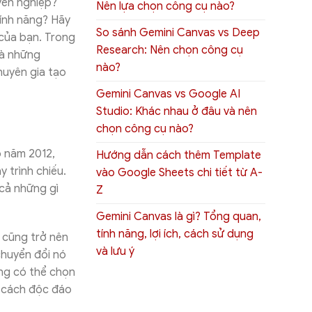
uyên nghiệp?
Nên lựa chọn công cụ nào?
tính năng? Hãy
So sánh Gemini Canvas vs Deep
 của bạn. Trong
Research: Nên chọn công cụ
à những
nào?
huyên gia tạo
Gemini Canvas vs Google AI
Studio: Khác nhau ở đâu và nên
chọn công cụ nào?
o năm 2012,
Hướng dẫn cách thêm Template
 trình chiếu.
vào Google Sheets chi tiết từ A-
 cả những gì
Z
Gemini Canvas là gì? Tổng quan,
tính năng, lợi ích, cách sử dụng
u cũng trở nên
và lưu ý
chuyển đổi nó
ng có thể chọn
g cách độc đáo