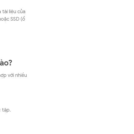
 tài liệu của
hoặc SSD (ổ
nào?
ợp với nhiều
 tập.