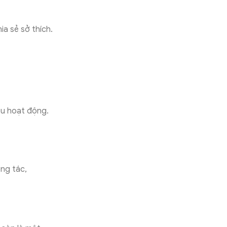
ia sẻ sở thích.
iệu hoạt động.
ộng tác,