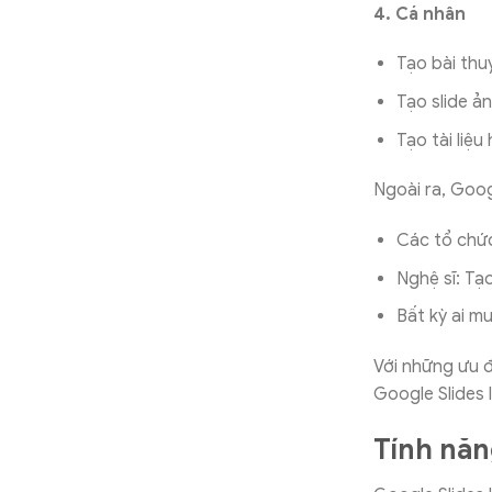
4. Cá nhân
Tạo bài thuy
Tạo slide ả
Tạo tài liệu
Ngoài ra, Goog
Các tổ chức 
Nghệ sĩ: Tạ
Bất kỳ ai m
Với những ưu đ
Google Slides 
Tính năn