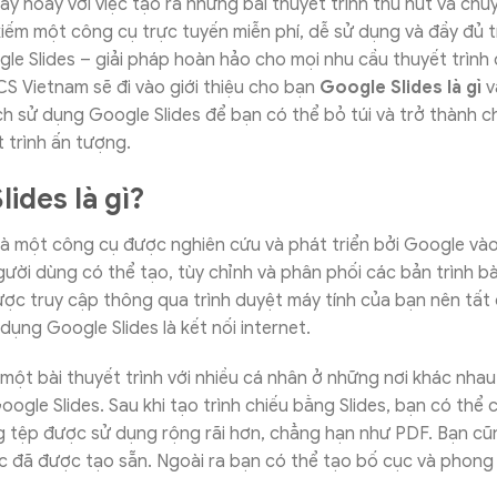
ay hoay với việc tạo ra những bài thuyết trình thu hút và ch
iếm một công cụ trực tuyến miễn phí, dễ sử dụng và đầy đủ 
e Slides – giải pháp hoàn hảo cho mọi nhu cầu thuyết trình
GCS Vietnam sẽ đi vào giới thiệu cho bạn
Google Slides là gì
v
 sử dụng Google Slides để bạn có thể bỏ túi và trở thành c
 trình ấn tượng.
ides là gì?
là một công cụ được nghiên cứu và phát triển bởi Google và
ười dùng có thể tạo, tùy chỉnh và phân phối các bản trình bày
ược truy cập thông qua trình duyệt máy tính của bạn nên tất
dụng Google Slides là kết nối internet.
 một bài thuyết trình với nhiều cá nhân ở những nơi khác nha
ogle Slides. Sau khi tạo trình chiếu bằng Slides, bạn có thể 
g tệp được sử dụng rộng rãi hơn, chẳng hạn như PDF. Bạn cũ
ục đã được tạo sẵn. Ngoài ra bạn có thể tạo bố cục và phon