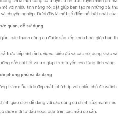
không chỉ là một công cụ thuyết trình trực tuyến miễn phí mà
 mẽ với nhiều tính năng nổi bật giúp bạn tạo ra những bài thu
 và chuyên nghiệp. Dưới đây là một số điểm nổi bật nhất của 
trực quan, dễ sử dụng
giản, các thanh công cụ được sắp xếp khoa học, giúp bạn th
hả trực tiếp hình ảnh, video, biểu đồ và các nội dung khác vào
ớng dẫn chi tiết và trợ giúp trực tuyến cho từng tính năng.
ide phong phú và đa dạng
ng trăm mẫu slide đẹp mắt, phù hợp với nhiều chủ đề và lĩnh
chỉnh giao diện dễ dàng với các công cụ chỉnh sửa mạnh mẽ.
o slide mới từ đầu hoặc dựa trên các mẫu có sẵn.