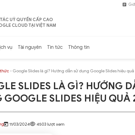
Giớ
 TÁC UỶ QUYỀN CẤP CAO
GLE CLOUD TẠI VIỆT NAM
ịch vụ
Tài nguyên
Tin tức
Thông tin
 thức
-
Google Slides là gì? Hướng dẫn sử dụng Google Slides hiệu qu
LE SLIDES LÀ GÌ? HƯỚNG D
 GOOGLE SLIDES HIỆU QUẢ 
ng
11/03/2024
4503 lượt xem