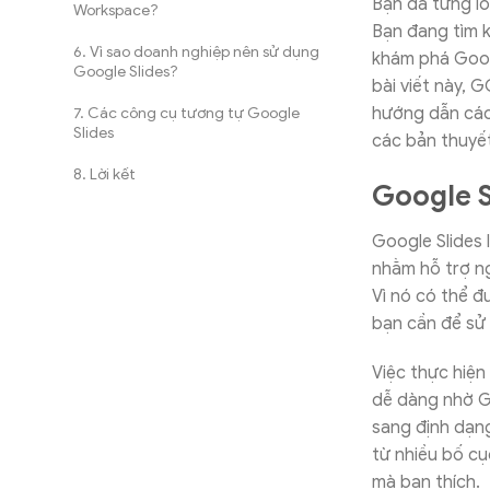
Bạn đã từng lo
Workspace?
Bạn đang tìm k
Vì sao doanh nghiệp nên sử dụng
khám phá Googl
Google Slides?
bài viết này, 
hướng dẫn cách
Các công cụ tương tự Google
Slides
các bản thuyết
Lời kết
Google Sl
Google Slides 
nhằm hỗ trợ ng
Vì nó có thể đ
bạn cần để sử 
Việc thực hiện
dễ dàng nhờ Go
sang định dạn
từ nhiều bố c
mà bạn thích.