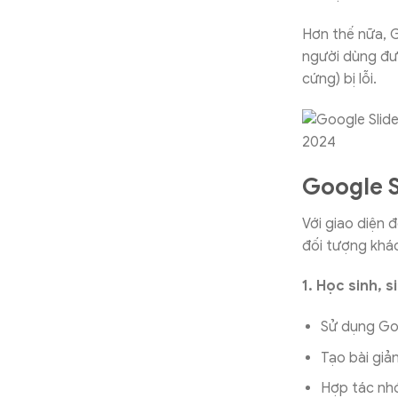
Hơn thế nữa, Go
người dùng đượ
cứng) bị lỗi.
Google S
Với giao diện 
đối tượng khá
1. Học sinh, s
Sử dụng Goo
Tạo bài giả
Hợp tác nhó