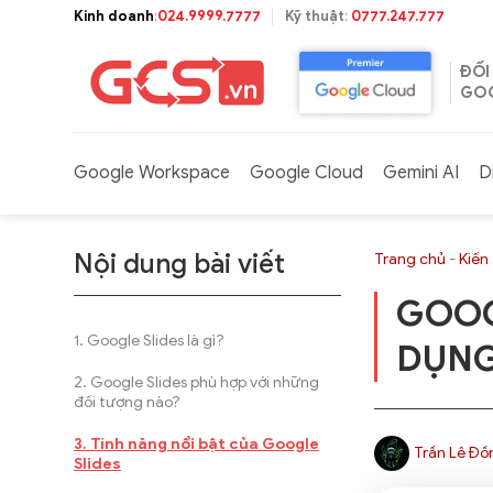
Bỏ
Kinh doanh
:
024.9999.7777
Kỹ thuật
:
0777.247.777
qua
nội
ĐỐI
dung
GOO
Google Workspace
Google Cloud
Gemini AI
D
Nội dung bài viết
Trang chủ
-
Kiến
GOOG
Google Slides là gì?
DỤNG
Google Slides phù hợp với những
đối tượng nào?
Tính năng nổi bật của Google
Trần Lê Đồ
Slides