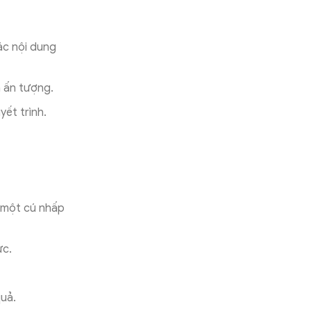
ác nội dung
h ấn tượng.
yết trình.
g một cú nhấp
ực.
quả.