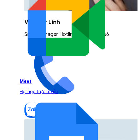
Vũ Thuỳ Linh
Sales Manager Hotline: 0842.999.666
Meet
Hội họp trực tuyến