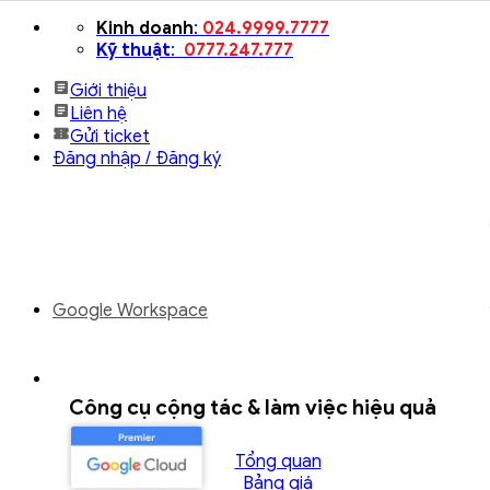
Bỏ
Kinh doanh
:
024.9999.7777
qua
Kỹ thuật
:
0777.247.777
nội
Giới thiệu
dung
Liên hệ
Gửi ticket
Đăng nhập / Đăng ký
Google Workspace
Công cụ cộng tác & làm việc hiệu quả
Tổng quan
Bảng giá