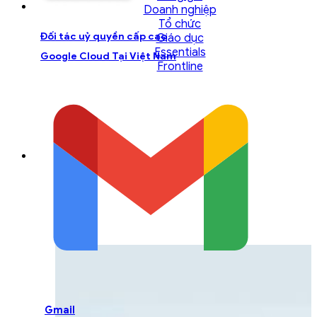
Doanh nghiệp
Tổ chức
Đối tác uỷ quyền cấp cao
Giáo dục
Essentials
Google Cloud Tại Việt Nam
Frontline
LIÊN HỆ ĐỘI NGŨ TƯ
VẤN
Liên hệ với đội ngũ chuyên gia GCS để được
hỗ trợ một cách tốt nhất
Gmail