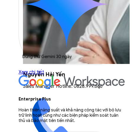
Dùng thử Gemini 30 ngày
Xem chi tiết
Nguyễn Hải Yến
Sales Manager Hotline: 0828.999.666
Enterprise Plus
Hoàn thiện năng suất và khả năng cộng tác với bộ lưu
trữ linh hoạt cũng như các biện pháp kiểm soát tuân
thủ và bảo mật tiên tiến nhất.