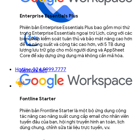
Enterprise Essentials Plus
Phiên bản Enterprise Essentials Plus bao gồm mọi thứ
trong Enterprise Essentials ngoại trừ Lịch, cùng với các
biện pháp kiểm soát tuân thủ và bảo mật nâng cao hơn
để có năng suất và cộng tác cao hơn, với 5 TB dung
lượng lưu trữ gộp cho mỗi người dùng và AppSheet
Core để xây dựng ứng dụng mà không cần mã hóa.
Hotline 024.9999.7777
Xem chi tiết
Fontline Starter
Phiên bản Frontline Starter là một bộ ứng dụng cộng
tác nâng cao năng suất cung cấp email cho nhân viên
tuyến đầu của bạn, hội nghị truyền hình an toàn, lịch
dùng chung, chỉnh sửa tài liệu trực tuyến, v.v.