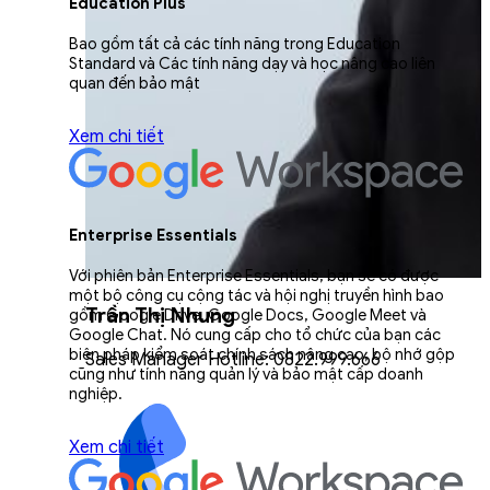
Education Plus
Bao gồm tất cả các tính năng trong Education
Standard và Các tính năng dạy và học nâng cao liên
quan đến bảo mật
Xem chi tiết
Enterprise Essentials
Với phiên bản Enterprise Essentials, bạn sẽ có được
một bộ công cụ cộng tác và hội nghị truyền hình bao
Trần Thị Nhung
gồm Google Drive, Google Docs, Google Meet và
Google Chat. Nó cung cấp cho tổ chức của bạn các
biện pháp kiểm soát chính sách nâng cao, bộ nhớ gộp
Sales Manager Hotline: 0822.999.666
cũng như tính năng quản lý và bảo mật cấp doanh
nghiệp.
Xem chi tiết