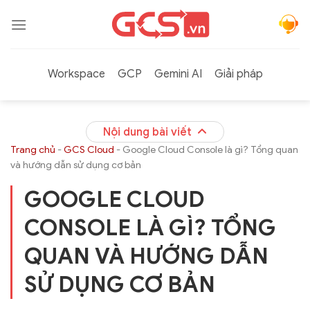
Bỏ
qua
nội
dung
Workspace
GCP
Gemini AI
Giải pháp
Nội dung bài viết
Trang chủ
-
GCS Cloud
-
Google Cloud Console là gì? Tổng quan
và hướng dẫn sử dụng cơ bản
GOOGLE CLOUD
CONSOLE LÀ GÌ? TỔNG
QUAN VÀ HƯỚNG DẪN
SỬ DỤNG CƠ BẢN