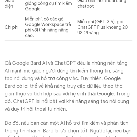
Giao
Giao diện hội thoại đang
giống công cụ tìm kiếm
diện
chatbot
Google
Miễn phí, có các gói
Miễn phí (GPT-3.5), gói
Google Workspace trả
Chi phí
ChatGPT Plus khoảng 20
phí với tính năng nâng
USD/tháng
cao.
Cả Google Bard AI và ChatGPT đều là những nền tảng
AI mạnh mẽ giúp người dùng tìm kiếm thông tin, sáng
tạo nội dung và hỗ trợ công việc. Tuy nhiên, Google
Bard có lợi thế về khả năng truy cập dữ liệu theo thời
gian thực và tích hợp sâu với hệ sinh thái Google. Trong
đó, ChatGPT lại nổi bật với khả năng sáng tạo nội dung
và duy trì hội thoại tự nhiên.
Do đó, nếu bạn cần một AI hỗ trợ tìm kiếm và phân tích
thông tin nhanh, Bard là lựa chọn tốt. Ngược lại, nếu bạn