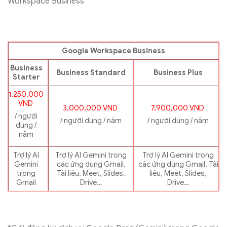
Workspace Business
Google Workspace Business
Business
Business Standard
Business Plus
Starter
1,250,000
VND
3,000,000 VND
7,900,000 VND
/ người
/ người dùng / năm
/ người dùng / năm
dùng /
năm
Trợ lý AI
Trợ lý AI Gemini trong
Trợ lý AI Gemini trong
Gemini
các ứng dụng Gmail,
các ứng dụng Gmail, Tài
trong
Tài liệu, Meet, Slides,
liệu, Meet, Slides,
Gmail
Drive…
Drive…