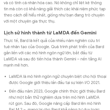
và có tính cá nhân hóa cao. Nó không chỉ liệt kê thông
tin mà còn có khả năng giải thích các khái niệm phức tạp
theo cách dễ hiểu nhất, giống như bạn đang trò chuyện
với một chuyên gia thực thụ.
Lịch sử hình thành từ LaMDA đến Gemini
Thực tế, Bard là kết quả của nhiều năm nghiên cứu trí
tuệ nhân tạo của Google. Quá trình phát triển của Bard
gắn liền với các mô hình ngôn ngữ lớn, bắt đầu từ
LaMDA và sau đó tiến hóa thành Gemini – nền tảng AI
mạnh mẽ hơn.
LaMDA là mô hình ngôn ngữ chuyên biệt cho hội thoại
được Google giới thiệu lần đầu tại sự kiện I/O 2021.
Đến đầu năm 2023, Google chính thức giới thiệu Bard
như một bản thử nghiệm dựa trên mô hình LaMDA
rút gọn. Sau đó, Google nâng cấp Bard lên mô hình
PaLM 2 – mang lại cho Bard khả năng tư duy logic,