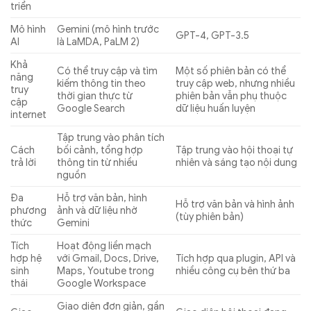
triển
Mô hình
Gemini (mô hình trước
GPT-4, GPT-3.5
AI
là LaMDA, PaLM 2)
Khả
Có thể truy cập và tìm
Một số phiên bản có thể
năng
kiếm thông tin theo
truy cập web, nhưng nhiều
truy
thời gian thực từ
phiên bản vẫn phụ thuộc
cập
Google Search
dữ liệu huấn luyện
internet
Tập trung vào phân tích
Cách
bối cảnh, tổng hợp
Tập trung vào hội thoại tự
trả lời
thông tin từ nhiều
nhiên và sáng tạo nội dung
nguồn
Đa
Hỗ trợ văn bản, hình
Hỗ trợ văn bản và hình ảnh
phương
ảnh và dữ liệu nhờ
(tùy phiên bản)
thức
Gemini
Tích
Hoạt động liền mạch
hợp hệ
với Gmail, Docs, Drive,
Tích hợp qua plugin, API và
sinh
Maps, Youtube trong
nhiều công cụ bên thứ ba
thái
Google Workspace
Giao diện đơn giản, gần