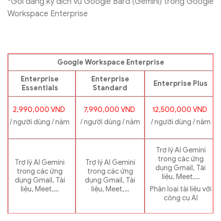
*Gói đăng ký dịch vụ Google Bard (Gemini) trong Google
Workspace Enterprise
Google Workspace Enterprise
Enterprise
Enterprise
Enterprise Plus
Essentials
Standard
2,990,000 VND
7,990,000 VND
12,500,000 VND
/ người dùng / năm
/ người dùng / năm
/ người dùng / năm
Trợ lý AI Gemini
trong các ứng
Trợ lý AI Gemini
Trợ lý AI Gemini
dụng Gmail, Tài
trong các ứng
trong các ứng
liệu, Meet,…
dụng Gmail, Tài
dụng Gmail, Tài
liệu, Meet,…
liệu, Meet,…
Phân loại tài liệu với
công cụ AI