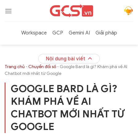
Bỏ
qua
nội
dung
Workspace
GCP
Gemini AI
Giải pháp
Nội dung bài viết
Trang chủ
-
Chuyển đổi số
-
Google Bard là gì? Khám phá về AI
Chatbot mới nhất từ Google
GOOGLE BARD LÀ GÌ?
KHÁM PHÁ VỀ AI
CHATBOT MỚI NHẤT TỪ
GOOGLE