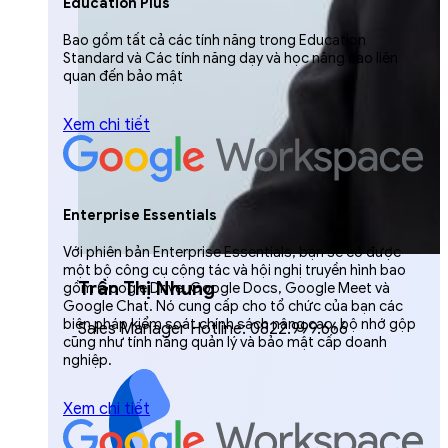
Education Plus
Bao gồm tất cả các tính năng trong Education
Standard và Các tính năng dạy và học nâng cao liên
quan đến bảo mật
Xem chi tiết
Enterprise Essentials
Với phiên bản Enterprise Essentials, bạn sẽ có được
một bộ công cụ cộng tác và hội nghị truyền hình bao
Trần Thị Nhung
gồm Google Drive, Google Docs, Google Meet và
Google Chat. Nó cung cấp cho tổ chức của bạn các
biện pháp kiểm soát chính sách nâng cao, bộ nhớ gộp
Sales Manager Hotline: 0822.999.666
cũng như tính năng quản lý và bảo mật cấp doanh
nghiệp.
Xem chi tiết