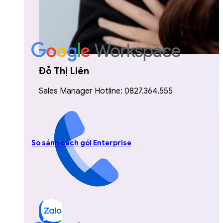
Đỗ Thị Liên
Sales Manager Hotline: 0827.364.555
So sánh cách gói Enterprise