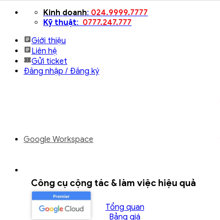
Bỏ
Kinh doanh
:
024.9999.7777
qua
Kỹ thuật
:
0777.247.777
nội
Giới thiệu
dung
Liên hệ
Gửi ticket
Đăng nhập / Đăng ký
Google Workspace
Công cụ cộng tác & làm việc hiệu quả
Tổng quan
Bảng giá