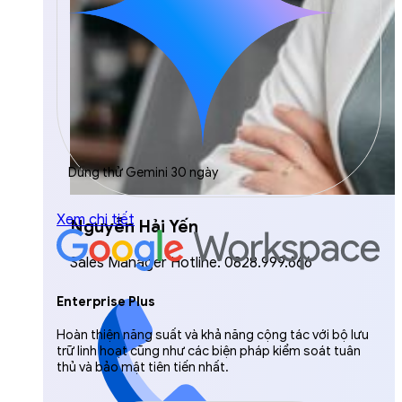
Dùng thử Gemini 30 ngày
Xem chi tiết
Nguyễn Hải Yến
Sales Manager Hotline: 0828.999.666
Enterprise Plus
Hoàn thiện năng suất và khả năng cộng tác với bộ lưu
trữ linh hoạt cũng như các biện pháp kiểm soát tuân
thủ và bảo mật tiên tiến nhất.