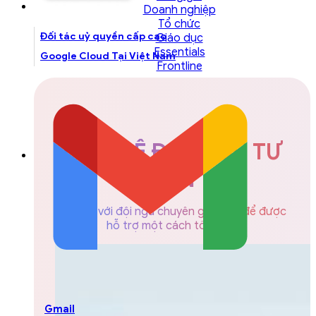
Doanh nghiệp
Tổ chức
Đối tác uỷ quyền cấp cao
Giáo dục
Essentials
Google Cloud Tại Việt Nam
Frontline
LIÊN HỆ ĐỘI NGŨ TƯ
VẤN
Liên hệ với đội ngũ chuyên gia GCS để được
hỗ trợ một cách tốt nhất
Gmail