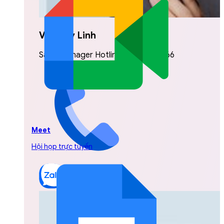
Vũ Thuỳ Linh
Sales Manager Hotline: 0842.999.666
Meet
Hội họp trực tuyến