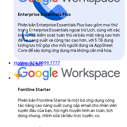
Enterprise Essentials Plus
Phiên bản Enterprise Essentials Plus bao gồm mọi thứ
trong Enterprise Essentials ngoại trừ Lịch, cùng với các
biện pháp kiểm soát tuân thủ và bảo mật nâng cao hơn
để có năng suất và cộng tác cao hơn, với 5 TB dung
lượng lưu trữ gộp cho mỗi người dùng và AppSheet
Core để xây dựng ứng dụng mà không cần mã hóa.
Hotline 024.9999.7777
Xem chi tiết
Fontline Starter
Phiên bản Frontline Starter là một bộ ứng dụng cộng
tác nâng cao năng suất cung cấp email cho nhân viên
tuyến đầu của bạn, hội nghị truyền hình an toàn, lịch
dùng chung, chỉnh sửa tài liệu trực tuyến, v.v.