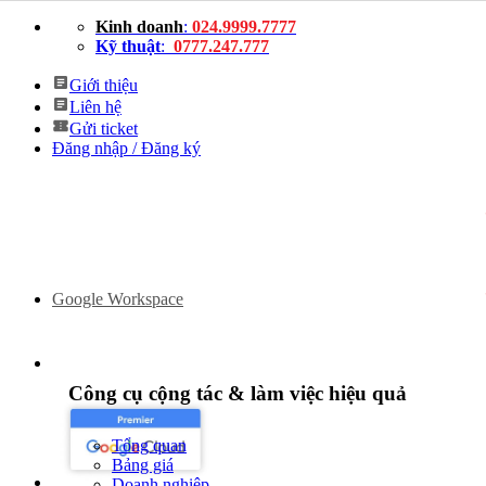
Bỏ
Kinh doanh
:
024.9999.7777
qua
Kỹ thuật
:
0777.247.777
nội
dung
Giới thiệu
Liên hệ
Gửi ticket
Đăng nhập / Đăng ký
Google Workspace
Công cụ cộng tác & làm việc hiệu quả
Tổng quan
Bảng giá
Doanh nghiệp