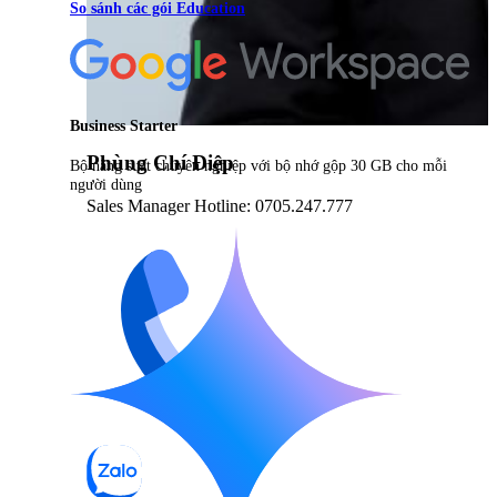
So sánh các gói Education
Business Starter
Phùng Chí Điệp
Bộ năng suất chuyên nghiệp với bộ nhớ gộp 30 GB cho mỗi
người dùng
Sales Manager Hotline: 0705.247.777