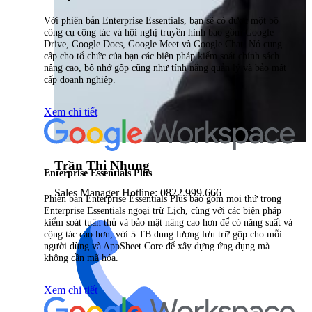
Với phiên bản Enterprise Essentials, bạn sẽ có được một bộ
công cụ cộng tác và hội nghị truyền hình bao gồm Google
Drive, Google Docs, Google Meet và Google Chat. Nó cung
cấp cho tổ chức của bạn các biện pháp kiểm soát chính sách
nâng cao, bộ nhớ gộp cũng như tính năng quản lý và bảo mật
cấp doanh nghiệp.
Xem chi tiết
Trần Thị Nhung
Enterprise Essentials Plus
Sales Manager Hotline: 0822.999.666
Phiên bản Enterprise Essentials Plus bao gồm mọi thứ trong
Enterprise Essentials ngoại trừ Lịch, cùng với các biện pháp
kiểm soát tuân thủ và bảo mật nâng cao hơn để có năng suất và
cộng tác cao hơn, với 5 TB dung lượng lưu trữ gộp cho mỗi
người dùng và AppSheet Core để xây dựng ứng dụng mà
không cần mã hóa.
Xem chi tiết