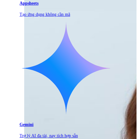
Appsheets
Tạo ứng dụng không cần mã
Gemini
Trợ lý AI đa tài, nay tích hợp sẵn