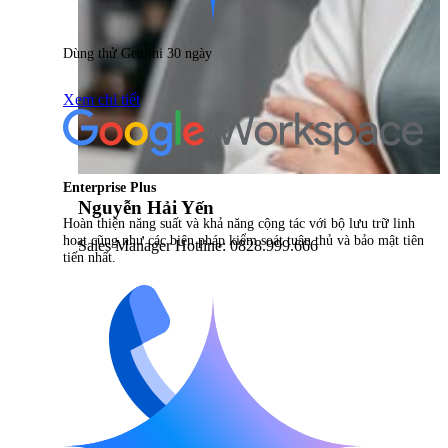
Dùng thử Gemini 30 ngày
Xem chi tiết
Enterprise Plus
Nguyễn Hải Yến
Hoàn thiện năng suất và khả năng cộng tác với bộ lưu trữ linh
hoạt cũng như các biện pháp kiểm soát tuân thủ và bảo mật tiên
Sales Manager Hotline: 0828.999.666
tiến nhất.