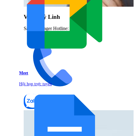
Vũ Thuỳ Linh
Sales Manager Hotline: 0842.999.666
Meet
Hội họp trực tuyến