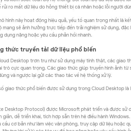
ế rủi ro mất dữ liệu do hỏng thiết bị cá nhân hoặc lỗi người d
mô hình này hoạt động hiệu quả, yếu tố quan trọng nhất là kết
ộ mạng sẽ ảnh hưởng trực tiếp đến trải nghiệm sử dụng, đặc b
ng dụng nặng hoặc yêu cầu phản hồi nhanh.
 thức truyền tải dữ liệu phổ biến
oud Desktop trơn tru như sử dụng máy tính thật, các giao th
ai trò cực quan trọng. Các giao thức giúp truyền hình ảnh từ 
 dùng và ngược lại gửi các thao tác về hệ thống xử lý.
 số giao thức phổ biến được sử dụng trong Cloud Desktop là
 Desktop Protocol) được Microsoft phát triển và được sử d
n giản, dễ triển khai, tích hợp sẵn trên hệ điều hành Windows
 cầu cơ bản như làm việc văn phòng, truy cập dữ liệu hoặc qu