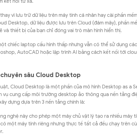
 kết nối từ xa.
thay vì lưu trữ dữ liệu trên máy tính cá nhân hay cài phần mềm
Cloud Desktop, dữ liệu được lưu trên Cloud (đám mây), phần m
 và thiết bị của bạn chỉ đóng vai trò màn hình hiển thị.
 một chiếc laptop cấu hình thấp nhưng vẫn có thể sử dụng c
oshop, AutoCAD hoặc lập trình AI bằng cách kết nối tới clo
 chuyên sâu Cloud Desktop
uật, Cloud Desktop là một phần của mô hình Desktop as a Se
ch vụ cung cấp môi trường desktop ảo thông qua nền tảng đ
ây dựng dựa trên 3 nền tảng chính là:
g nghệ này cho phép một máy chủ vật lý tạo ra nhiều máy tí
có một máy tính riêng nhưng thực tế tất cả đều chạy trên c
r.