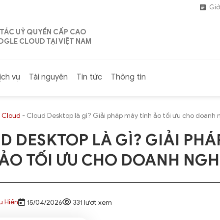
Giớ
 TÁC UỶ QUYỀN CẤP CAO
GLE CLOUD TẠI VIỆT NAM
ịch vụ
Tài nguyên
Tin tức
Thông tin
 Cloud
-
Cloud Desktop là gì? Giải pháp máy tính ảo tối ưu cho doanh 
D DESKTOP LÀ GÌ? GIẢI PHÁ
 ẢO TỐI ƯU CHO DOANH NGHI
u Hiền
15/04/2026
331 lượt xem