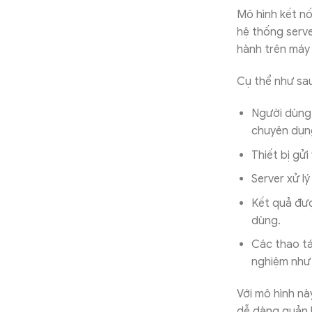
Mô hình kết nố
hệ thống serve
hành trên máy c
Cụ thể như sa
Người dùng
chuyên dụn
Thiết bị gửi
Server xử l
Kết quả đượ
dùng.
Các thao tá
nghiệm như 
Với mô hình nà
dễ dàng quản l