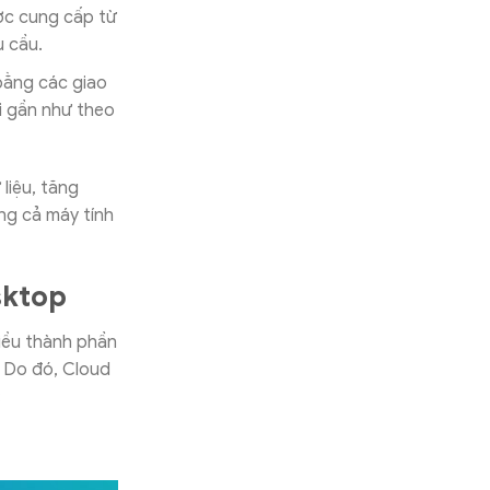
ợc cung cấp từ
 cầu.
bằng các giao
i gần như theo
liệu, tăng
ng cả máy tính
sktop
iều thành phần
. Do đó, Cloud
: