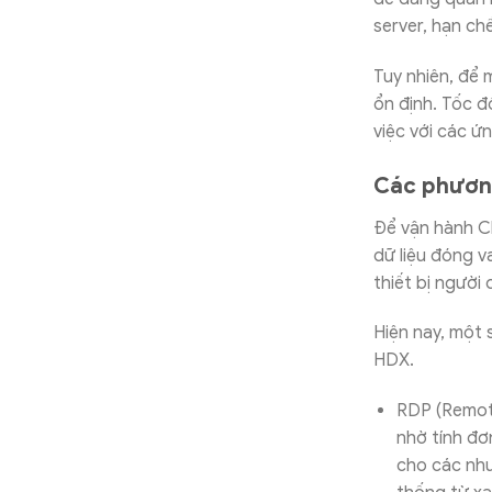
server, hạn ch
Tuy nhiên, để 
ổn định. Tốc đ
việc với các ứ
Các phương
Để vận hành Cl
dữ liệu đóng v
thiết bị người
Hiện nay, một
HDX.
RDP (Remote
nhờ tính đơ
cho các nhu