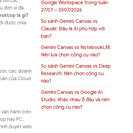
 với các
Google Workspace trong tuần
ều đơn vị đã
27/07 – 31/07/2026
sktop là gì?
So sánh Gemini Canvas vs
ời được chia
Claude: Đâu là AI phù hợp với
bạn?
Gemini Canvas vs NotebookLM:
Nên lựa chọn công cụ nào?
So sánh Gemini Canvas vs Deep
được các doanh
Research: Nên chọn công cụ
 bản của Cloud
nào?
Gemini Canvas vs Google AI
Studio: Khác nhau ở đâu và nên
chọn công cụ nào?
 vận hành trên
top hay PC.
trình duyệt web