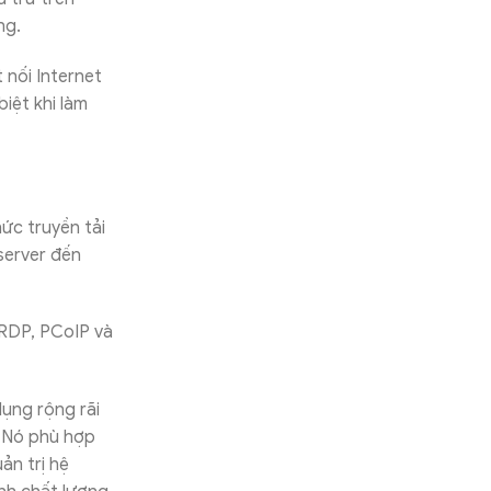
ùng.
 nối Internet
iệt khi làm
ức truyền tải
server đến
 RDP, PCoIP và
ụng rộng rãi
. Nó phù hợp
ản trị hệ