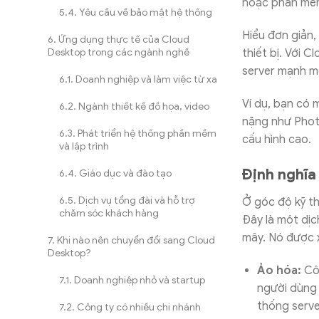
hoặc phần mềm
Yêu cầu về bảo mật hệ thống
Hiểu đơn giản, 
Ứng dụng thực tế của Cloud
Desktop trong các ngành nghề
thiết bị. Với 
server mạnh mẽ
Doanh nghiệp và làm việc từ xa
Ví dụ, bạn có
Ngành thiết kế đồ họa, video
nặng như Phot
Phát triển hệ thống phần mềm
cấu hình cao.
và lập trình
Định nghĩa
Giáo dục và đào tạo
Dịch vụ tổng đài và hỗ trợ
Ở góc độ kỹ th
chăm sóc khách hàng
Đây là một dị
mây. Nó được x
Khi nào nên chuyển đổi sang Cloud
Desktop?
Ảo hóa:
Côn
Doanh nghiệp nhỏ và startup
người dùng 
thống serve
Công ty có nhiều chi nhánh