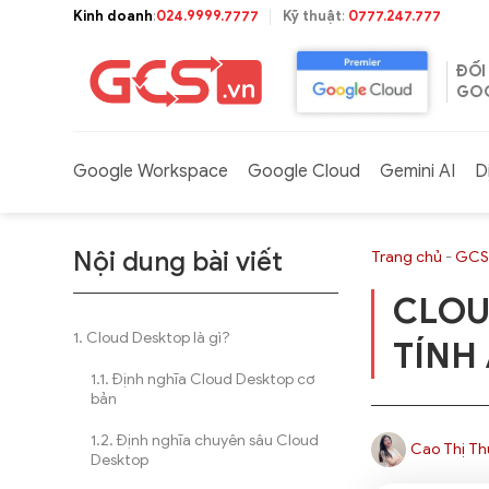
Bỏ
Kinh doanh
:
024.9999.7777
Kỹ thuật
:
0777.247.777
qua
nội
ĐỐI
dung
GOO
Google Workspace
Google Cloud
Gemini AI
D
Nội dung bài viết
Trang chủ
-
GCS
CLOU
Cloud Desktop là gì?
TÍNH
Định nghĩa Cloud Desktop cơ
bản
Định nghĩa chuyên sâu Cloud
Cao Thị Th
Desktop