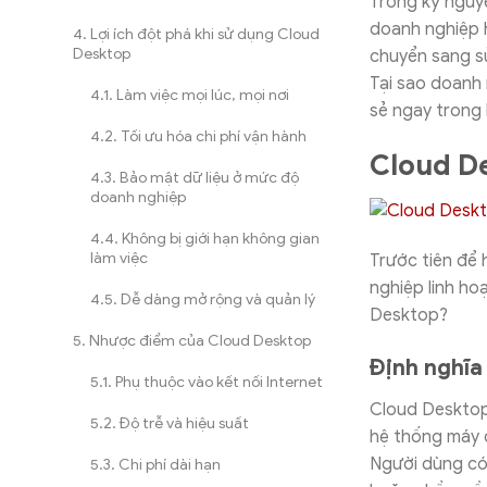
Trong kỷ nguyê
doanh nghiệp hi
Lợi ích đột phá khi sử dụng Cloud
Desktop
chuyển sang sử
Tại sao doanh 
Làm việc mọi lúc, mọi nơi
sẻ ngay trong 
Tối ưu hóa chi phí vận hành
Cloud De
Bảo mật dữ liệu ở mức độ
doanh nghiệp
Không bị giới hạn không gian
làm việc
Trước tiên để 
nghiệp linh ho
Dễ dàng mở rộng và quản lý
Desktop?
Nhược điểm của Cloud Desktop
Định nghĩa
Phụ thuộc vào kết nối Internet
Cloud Desktop 
Độ trễ và hiệu suất
hệ thống máy c
Người dùng có 
Chi phí dài hạn