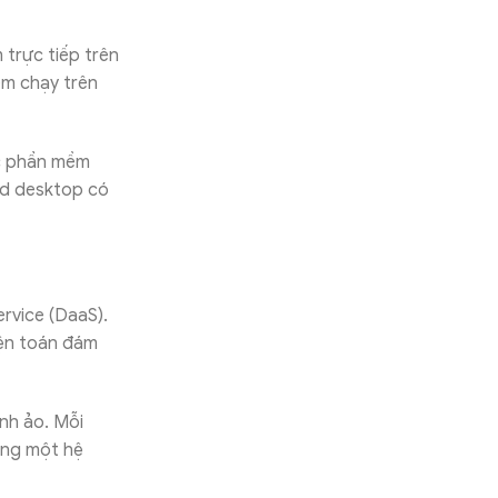
 trực tiếp trên
ềm chạy trên
ác phần mềm
ud desktop có
rvice (DaaS).
iện toán đám
nh ảo. Mỗi
ùng một hệ