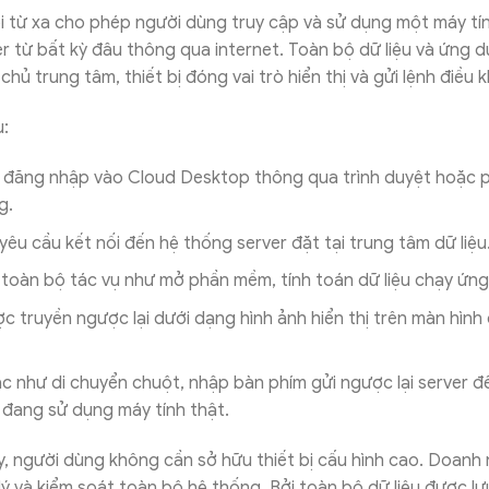
i từ xa cho phép người dùng truy cập và sử dụng một máy tín
r từ bất kỳ đâu thông qua internet. Toàn bộ dữ liệu và ứng 
hủ trung tâm, thiết bị đóng vai trò hiển thị và gửi lệnh điều 
u:
 đăng nhập vào Cloud Desktop thông qua trình duyệt hoặc
g.
 yêu cầu kết nối đến hệ thống server đặt tại trung tâm dữ liệu
ý toàn bộ tác vụ như mở phần mềm, tính toán dữ liệu chạy ứn
c truyền ngược lại dưới dạng hình ảnh hiển thị trên màn hình
c như di chuyển chuột, nhập bàn phím gửi ngược lại server để x
đang sử dụng máy tính thật.
y, người dùng không cần sở hữu thiết bị cấu hình cao. Doanh
ý và kiểm soát toàn bộ hệ thống. Bởi toàn bộ dữ liệu được lư