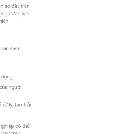
h ảo đặt trên
dụng được vận
khiển.
 phần mềm
.
g dụng.
 của người
ử lý, tạo trải
 nghiệp có thể
u trữ trên