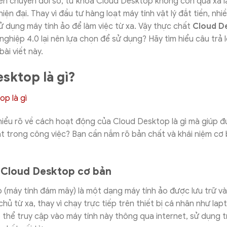
n chuyển đổi số, từ khóa Cloud Desktop không còn quá xa lạ
ện đại. Thay vì đầu tư hàng loạt máy tính vật lý đắt tiền, nhi
 dụng máy tính ảo để làm việc từ xa. Vậy thực chất
Cloud De
nghiệp 4.0 lại nên lựa chọn để sử dụng? Hãy tìm hiểu câu trả l
bài viết này.
sktop là gì?
hiểu rõ về cách hoạt động của Cloud Desktop là gì mà giúp 
ạt trong công việc? Bạn cần nắm rõ bản chất và khái niệm cơ
 Cloud Desktop cơ bản
(máy tính đám mây) là một dạng máy tính ảo được lưu trữ và
hủ từ xa, thay vì chạy trực tiếp trên thiết bị cá nhân như lap
thể truy cập vào máy tính này thông qua internet, sử dụng 