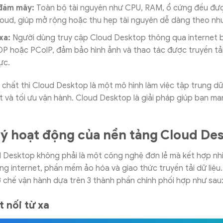
đám mây:
Toàn bộ tài nguyên như CPU, RAM, ổ cứng đều đư
oud, giúp mở rộng hoặc thu hẹp tài nguyên dễ dàng theo nhu
 xa:
Người dùng truy cập Cloud Desktop thông qua internet 
P hoặc PColP, đảm bảo hình ảnh và thao tác được truyền tả
hực.
n chất thì Cloud Desktop là một mô hình làm việc tập trung dữ 
và tối ưu vận hành. Cloud Desktop là giải pháp giúp bạn ma
ý hoạt động của nền tảng Cloud De
d Desktop không phải là một công nghệ đơn lẻ mà kết hợp nh
ng internet, phần mềm ảo hóa và giao thức truyền tải dữ liệu
 chế vận hành dựa trên 3 thành phần chính phối hợp như sau
t nối từ xa