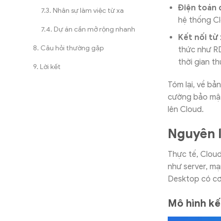
Điện toán 
Nhân sự làm việc từ xa
hệ thống Cl
Dự án cần mở rộng nhanh
Kết nối từ
Câu hỏi thường gặp
thức như RD
thời gian t
Lời kết
Tóm lại, về bả
cường bảo mật 
lên Cloud.
Nguyên l
Thực tế, Clou
như server, mạ
Desktop có cơ
Mô hình kế