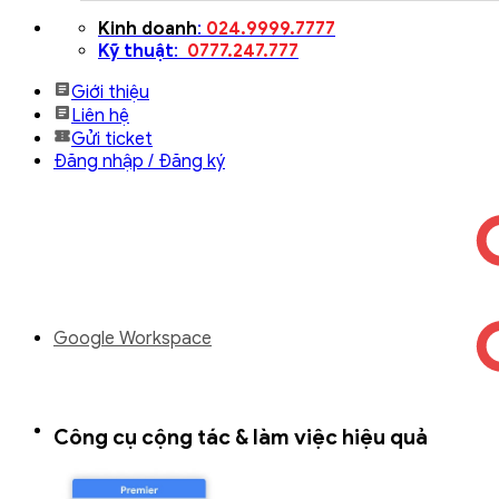
Bỏ
Kinh doanh
:
024.9999.7777
qua
Kỹ thuật
:
0777.247.777
nội
Giới thiệu
dung
Liên hệ
Gửi ticket
Đăng nhập / Đăng ký
Google Workspace
Công cụ cộng tác & làm việc hiệu quả