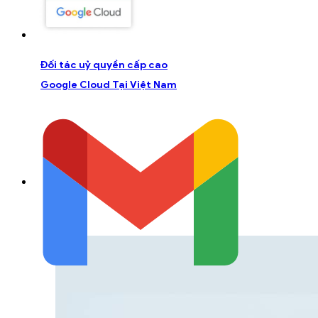
Đối tác uỷ quyền cấp cao
Google Cloud Tại Việt Nam
LIÊN HỆ Đ
Liên hệ với đội ngũ chuyên gia