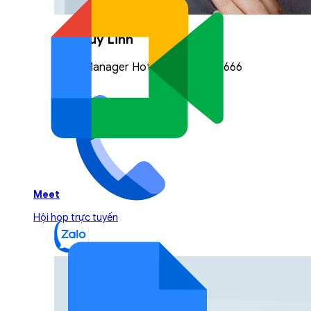
Vũ Thuỳ Linh
Sales Manager Hotline: 0842.999.666
Meet
Hội họp trực tuyến