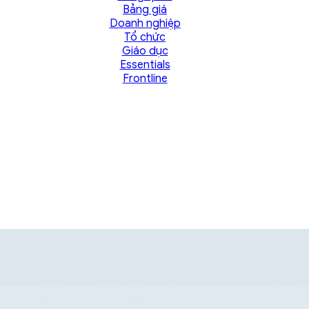
Bảng giá
Doanh nghiệp
Tổ chức
Giáo dục
Essentials
Frontline
ỘI NGŨ TƯ VẤN
 GCS để được hỗ trợ một cách tốt nhất