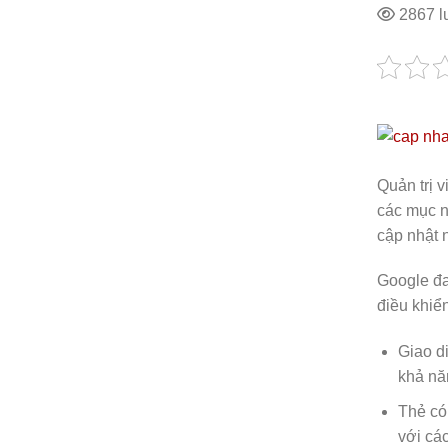
2867 l
Quản trị 
các mục n
cập nhật 
Google đa
điều khiển
Giao d
khả nă
Thẻ có
với các