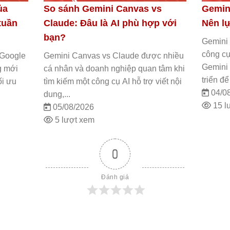
ookLM:
So sánh Gemini Canvas vs
Gemin
o?
Deep Research: Nên chọn công
Studi
cụ nào?
chọn 
là hai
 thái
Gemini Canvas vs Deep Research là
Gemini 
c phát
hai tính năng AI nổi bật trong hệ sinh
hai côn
thái Gemini của Google, nhưng được
được th
thiết kế để phục...
hoàn to
03/08/2026
01/0
14 lượt xem
22 l
0
Đánh giá