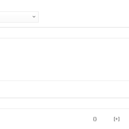
{}
[+]