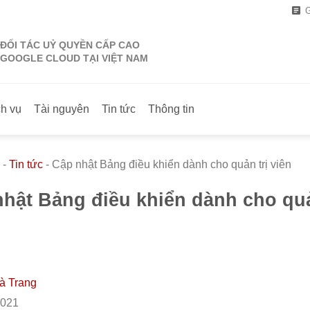
G
ĐỐI TÁC UỶ QUYỀN CẤP CAO
GOOGLE CLOUD TẠI VIỆT NAM
ch vụ
Tài nguyên
Tin tức
Thông tin
-
Tin tức
-
Cập nhật Bảng điều khiển dành cho quản trị viên
hật Bảng điều khiển dành cho quả
à Trang
2021