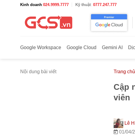
Bỏ
Kinh doanh
:
024.9999.7777
Kỹ thuật
:
0777.247.777
qua
nội
dung
Google Workspace
Google Cloud
Gemini AI
Dị
Nội dung bài viết
Trang chủ
Cập n
viên
Lê H
01/04/