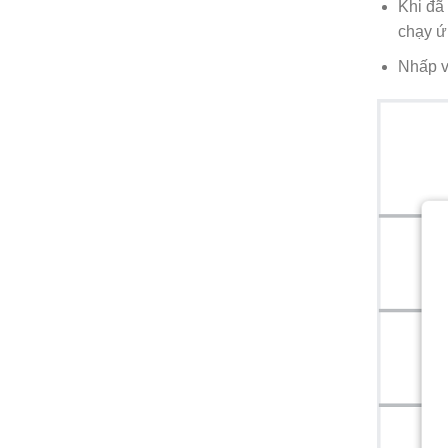
Khi đã
chạy ứ
Nhấp v