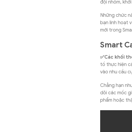
đội nhóm, khởi
Những chức nă
bạn linh hoạt 
mới trong Smar
Smart Ca
✅Các khối th
tố thực hiện c
vào nhu cầu cụ
Chẳng hạn như
dõi các mốc gi
phẩm hoặc thậm