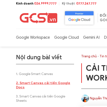
Bỏ
Kinh doanh
:
024.9999.7777
Kỹ thuật
:
0777.247.777
qua
nội
ĐỐI
dung
GOO
Google Workspace
Google Cloud
Gemini AI
D
Nội dung bài viết
Trang chủ
-
Tin 
CẢI 
Google Smart Canvas
WORK
Smart Canvas cải tiến Google
Docs
Smart Canvas cải tiến Google
Nguyễn Thị
Sheets