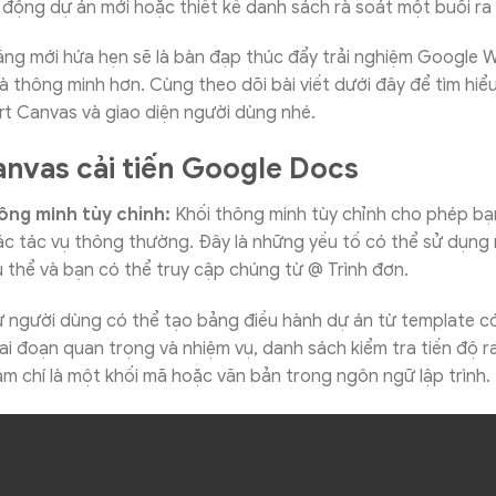
 động dự án mới hoặc thiết kế danh sách rà soát một buổi r
ng mới hứa hẹn sẽ là bàn đạp thúc đẩy trải nghiệm Google 
và thông minh hơn. Cùng theo dõi bài viết dưới đây để tìm hiể
t Canvas và giao diện người dùng nhé.
nvas cải tiến Google Docs
ông minh tùy chỉnh:
Khối thông minh tùy chỉnh cho phép bạ
ác tác vụ thông thường. Đây là những yếu tố có thể sử dụng n
 thể và bạn có thể truy cập chúng từ @ Trình đơn.
 người dùng có thể tạo bảng điều hành dự án từ template c
ai đoạn quan trọng và nhiệm vụ, danh sách kiểm tra tiến độ r
 chí là một khối mã hoặc văn bản trong ngôn ngữ lập trình.