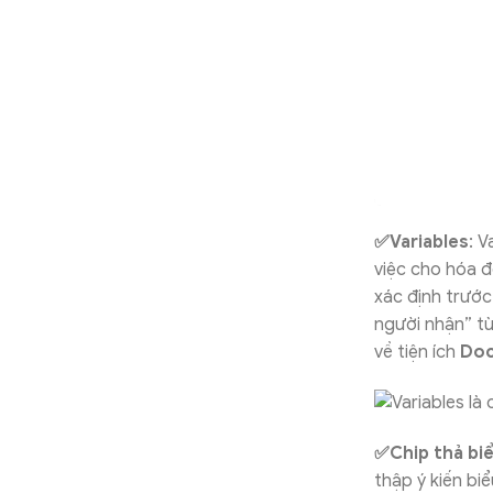
✅Variables
: V
việc cho hóa đ
xác định trước
người nhận” từ
về tiện ích
Doc
✅Chip thả bi
thập ý kiến bi