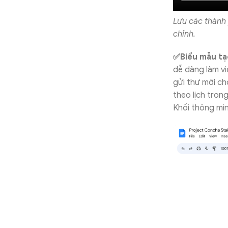
Lưu các thành 
chỉnh.
✅Biểu mẫu tạo
dễ dàng làm vi
gửi thư mời ch
theo lịch tron
Khối thông min