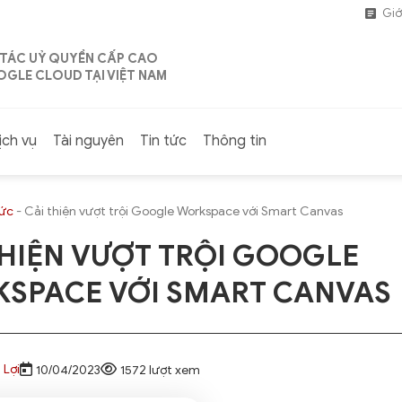
Giớ
 TÁC UỶ QUYỀN CẤP CAO
GLE CLOUD TẠI VIỆT NAM
ịch vụ
Tài nguyên
Tin tức
Thông tin
tức
-
Cải thiện vượt trội Google Workspace với Smart Canvas
THIỆN VƯỢT TRỘI GOOGLE
SPACE VỚI SMART CANVAS
 Lợi
10/04/2023
1572 lượt xem