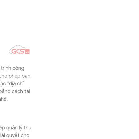
 trình công
 cho phép bạn
ặc “địa chỉ
 bằng cách tải
nhé.
ép quản lý thu
iải quyết cho