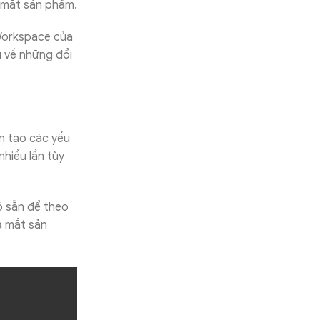
a mắt sản phẩm.
Workspace của
u về những đổi
n tạo các yếu
hiều lần tùy
ó sẵn để theo
a mắt sản