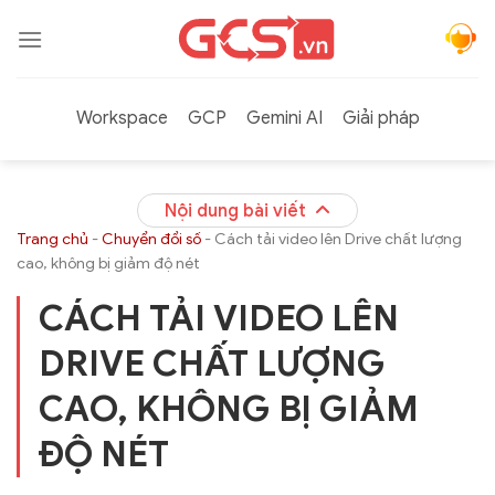
Bỏ
qua
nội
dung
Workspace
GCP
Gemini AI
Giải pháp
Nội dung bài viết
Trang chủ
-
Chuyển đổi số
-
Cách tải video lên Drive chất lượng
cao, không bị giảm độ nét
CÁCH TẢI VIDEO LÊN
DRIVE CHẤT LƯỢNG
CAO, KHÔNG BỊ GIẢM
ĐỘ NÉT