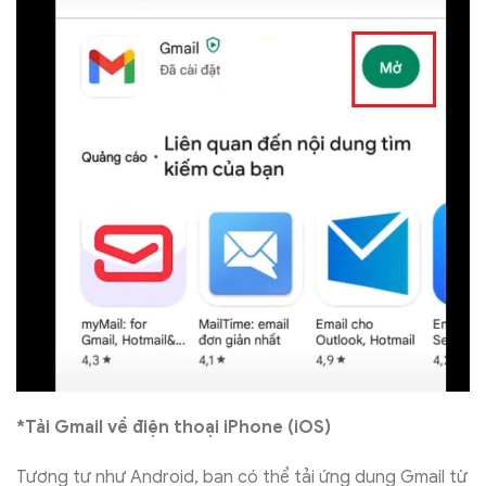
*Tải Gmail về điện thoại iPhone (iOS)
Tương tự như Android, bạn có thể tải ứng dụng Gmail từ