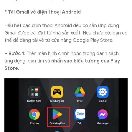
* Tải Gmail về điện thoại Android
Hầu hết các điện thoại Android đều có sẵn ứng dụng
Gmail được cài đặt từ nhà sản xuất. Nếu chưa có, bạn có
thể dễ dàng tải về từ cửa hàng Google Play Store.
– Bước 1:
Trên màn hình chính hoặc trong danh sách
ứng dụng, bạn tìm và
nhấn vào biểu tượng của Play
Store
.