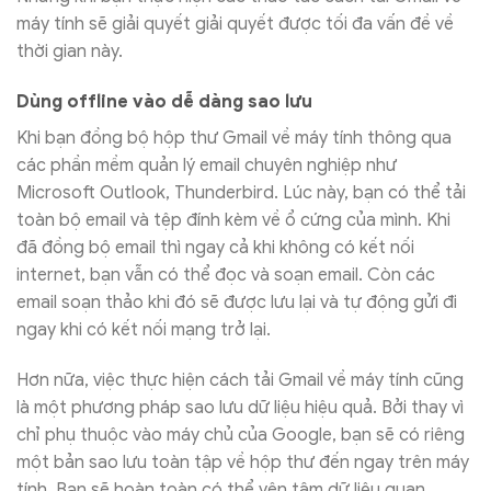
máy tính sẽ giải quyết giải quyết được tối đa vấn đề về
thời gian này.
Dùng offline vào dễ dàng sao lưu
Khi bạn đồng bộ hộp thư Gmail về máy tính thông qua
các phần mềm quản lý email chuyên nghiệp như
Microsoft Outlook, Thunderbird. Lúc này, bạn có thể tải
toàn bộ email và tệp đính kèm về ổ cứng của mình. Khi
đã đồng bộ email thì ngay cả khi không có kết nối
internet, bạn vẫn có thể đọc và soạn email. Còn các
email soạn thảo khi đó sẽ được lưu lại và tự động gửi đi
ngay khi có kết nối mạng trở lại.
Hơn nữa, việc thực hiện cách tải Gmail về máy tính cũng
là một phương pháp sao lưu dữ liệu hiệu quả. Bởi thay vì
chỉ phụ thuộc vào máy chủ của Google, bạn sẽ có riêng
một bản sao lưu toàn tập về hộp thư đến ngay trên máy
tính. Bạn sẽ hoàn toàn có thể yên tâm dữ liệu quan