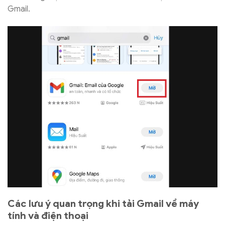
Gmail.
Các lưu ý quan trọng khi tải Gmail về máy
tính và điện thoại