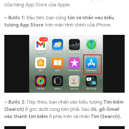
cửa hàng App Store của Apple.
– Bước 1:
Đầu tiên, bạn cũng
tìm và nhấn vào biểu
tượng App Store
trên màn hình chính của iPhone.
– Bước 2
: Tiếp theo, bạn nhấn vào biểu tượng
Tìm kiếm
(Search)
ở góc dưới cùng bên phải. Sau đ
ó, gõ Gmail
vào thanh tìm kiếm
ở phía trên và nhấn
Tìm (Search).