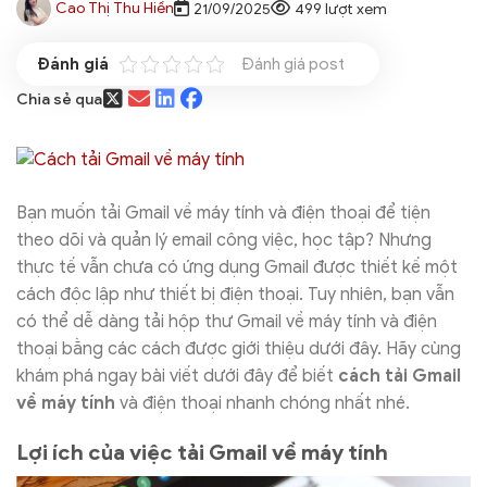
Cao Thị Thu Hiền
21/09/2025
499 lượt xem
Đánh giá post
Chia sẻ qua
Bạn muốn tải Gmail về máy tính và điện thoại để tiện
theo dõi và quản lý email công việc, học tập? Nhưng
thực tế vẫn chưa có ứng dụng Gmail được thiết kế một
cách độc lập như thiết bị điện thoại. Tuy nhiên, bạn vẫn
có thể dễ dàng tải hộp thư Gmail về máy tính và điện
thoại bằng các cách được giới thiệu dưới đây. Hãy cùng
khám phá ngay bài viết dưới đây để biết
cách tải Gmail
về máy tính
và điện thoại nhanh chóng nhất nhé.
Lợi ích của việc tải Gmail về máy tính