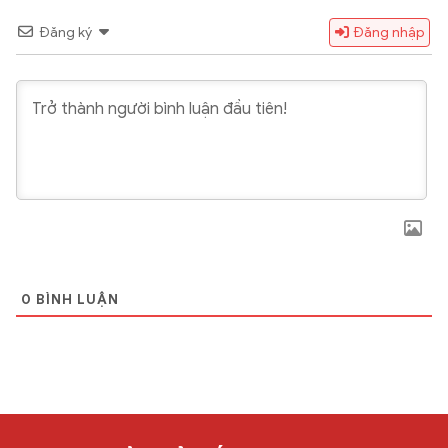
Đăng ký
Đăng nhập
0
BÌNH LUẬN