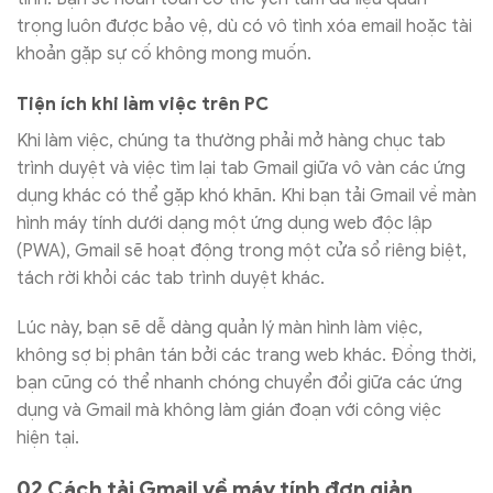
trọng luôn được bảo vệ, dù có vô tình xóa email hoặc tài
khoản gặp sự cố không mong muốn.
Tiện ích khi làm việc trên PC
Khi làm việc, chúng ta thường phải mở hàng chục tab
trình duyệt và việc tìm lại tab Gmail giữa vô vàn các ứng
dụng khác có thể gặp khó khăn. Khi bạn tải Gmail về màn
hình máy tính dưới dạng một ứng dụng web độc lập
(PWA), Gmail sẽ hoạt động trong một cửa sổ riêng biệt,
tách rời khỏi các tab trình duyệt khác.
Lúc này, bạn sẽ dễ dàng quản lý màn hình làm việc,
không sợ bị phân tán bởi các trang web khác. Đồng thời,
bạn cũng có thể nhanh chóng chuyển đổi giữa các ứng
dụng và Gmail mà không làm gián đoạn với công việc
hiện tại.
02 Cách tải Gmail về máy tính đơn giản