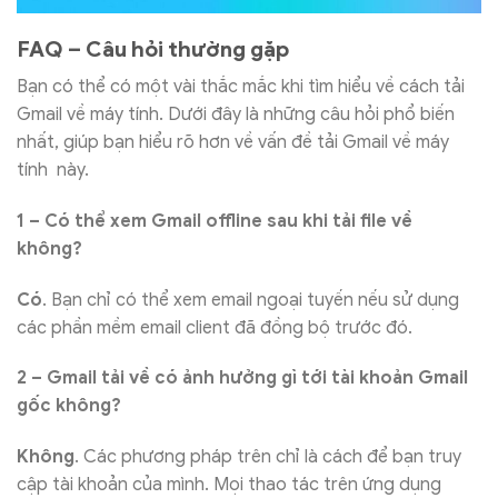
FAQ – Câu hỏi thường gặp
Bạn có thể có một vài thắc mắc khi tìm hiểu về cách tải
Gmail về máy tính. Dưới đây là những câu hỏi phổ biến
nhất, giúp bạn hiểu rõ hơn về vấn đề tải Gmail về máy
tính này.
1 – Có thể xem Gmail offline sau khi tải file về
không?
Có
. Bạn chỉ có thể xem email ngoại tuyến nếu sử dụng
các phần mềm email client đã đồng bộ trước đó.
2 – Gmail tải về có ảnh hưởng gì tới tài khoản Gmail
gốc không?
Không
. Các phương pháp trên chỉ là cách để bạn truy
cập tài khoản của mình. Mọi thao tác trên ứng dụng