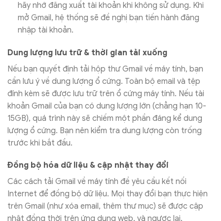
hãy nhớ đăng xuất tài khoản khi không sử dụng. Khi
mở Gmail, hệ thống sẽ đề nghị bạn tiến hành đăng
nhập tài khoản.
Dung lượng lưu trữ & thời gian tải xuống
Nếu bạn quyết định tải hộp thư Gmail về máy tính, bạn
cần lưu ý về dung lượng ổ cứng. Toàn bộ email và tệp
đính kèm sẽ được lưu trữ trên ổ cứng máy tính. Nếu tài
khoản Gmail của bạn có dung lượng lớn (chẳng hạn 10-
15GB), quá trình này sẽ chiếm một phần đáng kể dung
lượng ổ cứng. Bạn nên kiểm tra dung lượng còn trống
trước khi bắt đầu.
Đồng bộ hóa dữ liệu & cập nhật thay đổi
Các cách tải Gmail về máy tính đề yêu cầu kết nối
Internet để đồng bộ dữ liệu. Mọi thay đổi bạn thực hiện
trên Gmail (như xóa email, thêm thư mục) sẽ được cập
nhật đồng thời trên ứng dụng web, và ngược lại.