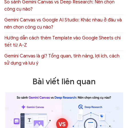
So sánh Gemini Canvas vs Deep Research: Nên chọn
công cụ nào?
Gemini Canvas vs Google AI Studio: Khác nhau ở đâu và
nên chọn công cụ nào?
Hướng dẫn cách thêm Template vào Google Sheets chi
tiết từ A-Z
Gemini Canvas là gì? Tổng quan, tính năng, lợi ích, cách
sử dụng và lưu ý
Bài viết liên quan