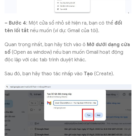
– Bước 4
: Một cửa sổ nhỏ sẽ hiện ra, bạn có thể
đổi
tên lối tắt
nếu muốn (ví dụ: Gmail của tôi).
Quan trọng nhất, bạn hãy tích vào ô
Mở dưới dạng cửa
sổ
(Open as window) nếu bạn muốn Gmail hoạt động
độc lập với các tab trình duyệt khác.
Sau đó, bạn hãy thao tác nhấp vào
Tạo
(Create).