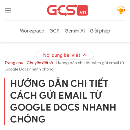
Bỏ
qua
nội
dung
Workspace
GCP
Gemini AI
Giải pháp
Nội dung bài viết
Trang chủ
-
Chuyển đổi số
-
Hướng dẫn chi tiết cách gửi email từ
Google Docs nhanh chóng
HƯỚNG DẪN CHI TIẾT
CÁCH GỬI EMAIL TỪ
GOOGLE DOCS NHANH
CHÓNG