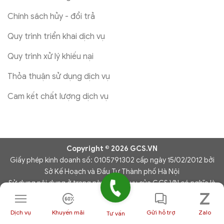
Chính sách hủy - đổi trả
Quy trình triển khai dịch vụ
Quy trình xử lý khiếu nại
Thỏa thuận sử dụng dịch vụ
Cam kết chất lượng dịch vụ
Copyright © 2026 GCS.VN
Giấy phép kinh doanh số: 0105791302 cấp ngày 15/02/2012 bởi
Sở Kế Hoạch và Đầu Tư Thành phố Hà Nội
Sử dụng nội dung ở trang này và dịch vụ của GCS.VN có nghĩa là
bạn đồng ý với Thỏa thuận sử dụng và Chính sách bảo mật của
chúng tôi.
Dịch vụ
Khuyến mãi
Gửi hỗ trợ
Zalo
Tư vấn