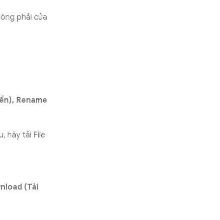
hông phải của
yển), Rename
 hãy tải File
load (Tải