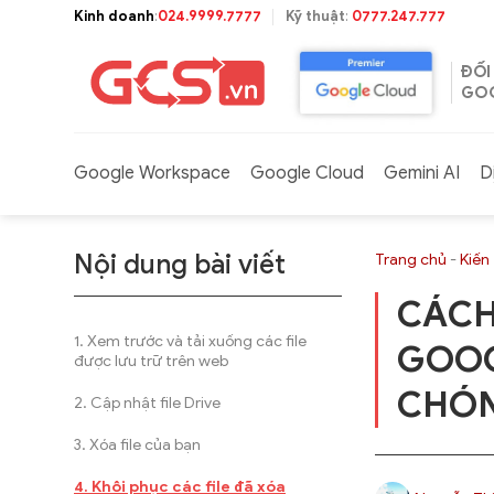
Bỏ
Kinh doanh
:
024.9999.7777
Kỹ thuật
:
0777.247.777
qua
nội
ĐỐI
dung
GOO
Google Workspace
Google Cloud
Gemini AI
D
Nội dung bài viết
Trang chủ
-
Kiến
CÁCH
Xem trước và tải xuống các file
GOOG
được lưu trữ trên web
CHÓ
Cập nhật file Drive
Xóa file của bạn
Khôi phục các file đã xóa