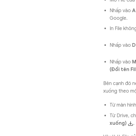
Mở File của
Nhấp vào
A
Google.
In File khôn
Nhấp vào
D
Nhấp vào
M
(Đổi tên Fi
Bên cạnh đó nế
xuống theo mộ
Từ màn hình
Từ Drive, c
xuống)
.