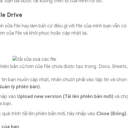
của bạn đã được tải xuống thiết bị của mình rồi đó.
le Drive
h sửa File hay làm bất cứ điều gì với File của mình bạn vẫn có
ơn của File và khôi phục hoặc cập nhật lại.
hiên bản cũ hơn của File chưa được tạo trong Docs, Sheets, 
 tin bạn muốn cập nhật, nhấn chuột phải vào tập tin và chọn
Quản lý phiên bản)
.
nhấp vào
Upload new version (Tải lên phiên bản mới)
và chọ
a bạn.
 quá trình tải lên phiên bản mới, hãy nhấp vào
Close (Đóng)
.
h của bạn