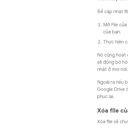
Để cập nhật fil
Mở File của
của bạn.
Thực hiện c
Nó cũng hoạt 
sẽ đồng bộ hóa
nhật ở mọi nơi.
Ngoài ra nếu b
Google Drive đ
phục lại.
Xóa file c
Xóa file sẽ chu