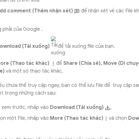
 bạn để chỉnh sửa.
dd comment (Thêm nhận xét)
để nhận xét về các File k
g phải của Google .
ownload (Tải xuống)
để tải xuống file của bạn.
ore (Thao tác khác)
để
Share (Chia sẻ), Move (Di chu
le)
và một số thao tác khác.
u chưa thể truy cập ngay, bạn có thể lưu File để truy cập sau,
t trong những cách sau:
 xem trước, nhấp vào
Download (Tải xuống)
.
họn một File, nhấp vào
More (Thao tác khác)
và chọn
Down