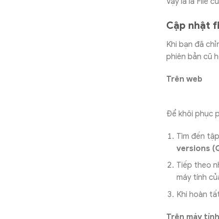
Vậy là là File 
Cập nhật fi
Khi bạn đã chỉn
phiên bản cũ h
Trên web
Để khôi phục p
Tìm đến tập
versions (
Tiếp theo 
máy tính củ
Khi hoàn tất
Trên máy tín