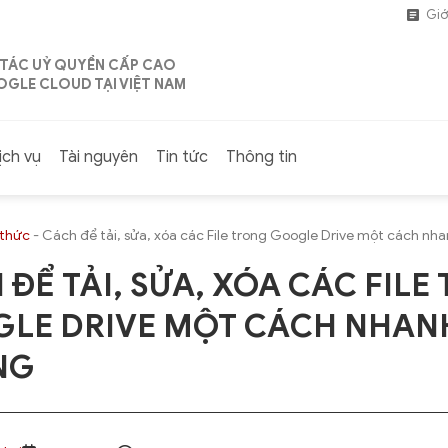
Giớ
 TÁC UỶ QUYỀN CẤP CAO
GLE CLOUD TẠI VIỆT NAM
ịch vụ
Tài nguyên
Tin tức
Thông tin
 thức
-
Cách để tải, sửa, xóa các File trong Google Drive một cách nh
 ĐỂ TẢI, SỬA, XÓA CÁC FILE
LE DRIVE MỘT CÁCH NHAN
NG