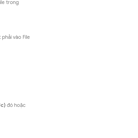
le trong
phải vào File
ớc)
đó hoặc