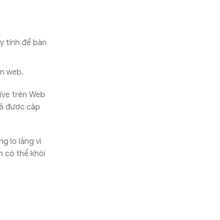
y tính để bàn
ên web.
ive trên Web
đã được cập
g lo lắng vì
n có thể khôi