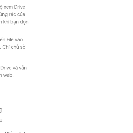
độ xem Drive
hùng rác của
n khi bạn dọn
ển File vào
. Chỉ chủ sở
Drive và vẫn
ên web.
.
u: