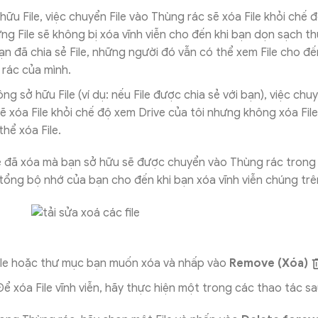
hữu File, việc chuyển File vào Thùng rác sẽ xóa File khỏi chế 
ưng File sẽ không bị xóa vĩnh viễn cho đến khi bạn dọn sạch t
ạn đã chia sẻ File, những người đó vẫn có thể xem File cho đế
rác của mình.
g sở hữu File (ví dụ: nếu File được chia sẻ với bạn), việc chuy
ẽ xóa File khỏi chế độ xem Drive của tôi nhưng không xóa File
hể xóa File.
e đã xóa mà bạn sở hữu sẽ được chuyển vào Thùng rác trong 
tổng bộ nhớ của bạn cho đến khi bạn xóa vĩnh viễn chúng tr
ile hoặc thư mục bạn muốn xóa và nhấp vào
Remove (Xóa)
Để xóa File vĩnh viễn, hãy thực hiện một trong các thao tác sa