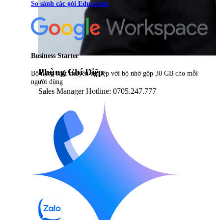
So sánh các gói Education
Business Starter
Phùng Chí Điệp
Bộ năng suất chuyên nghiệp với bộ nhớ gộp 30 GB cho mỗi
người dùng
Sales Manager Hotline: 0705.247.777