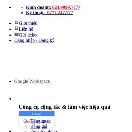
Bỏ
Kinh doanh
:
024.9999.7777
qua
Kỹ thuật
:
0777.247.777
nội
dung
Giới thiệu
Liên hệ
Gửi ticket
Đăng nhập / Đăng ký
Google Workspace
Công cụ cộng tác & làm việc hiệu quả
Tổng quan
Bảng giá
Doanh nghiệp