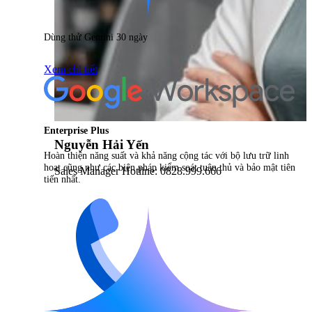
Dùng thử Gemini 30 ngày
Xem chi tiết
Enterprise Plus
Nguyễn Hải Yến
Hoàn thiện năng suất và khả năng cộng tác với bộ lưu trữ linh
hoạt cũng như các biện pháp kiểm soát tuân thủ và bảo mật tiên
Sales Manager Hotline: 0828.999.666
tiến nhất.