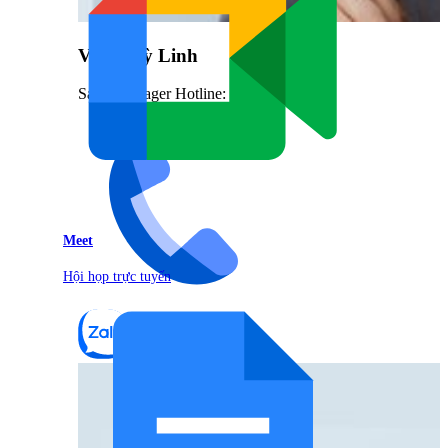
Vũ Thuỳ Linh
Sales Manager Hotline: 0842.999.666
Meet
Hội họp trực tuyến