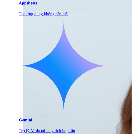
Appsheets
Tạo ứng dụng không cần mã
Gemini
Trợ lý AI đa tài, nay tích hợp sẵn