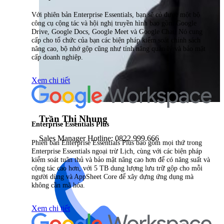
Với phiên bản Enterprise Essentials, bạn sẽ có được một bộ
công cụ cộng tác và hội nghị truyền hình bao gồm Google
Drive, Google Docs, Google Meet và Google Chat. Nó cung
cấp cho tổ chức của bạn các biện pháp kiểm soát chính sách
nâng cao, bộ nhớ gộp cũng như tính năng quản lý và bảo mật
cấp doanh nghiệp.
Xem chi tiết
Trần Thị Nhung
Enterprise Essentials Plus
Sales Manager Hotline: 0822.999.666
Phiên bản Enterprise Essentials Plus bao gồm mọi thứ trong
Enterprise Essentials ngoại trừ Lịch, cùng với các biện pháp
kiểm soát tuân thủ và bảo mật nâng cao hơn để có năng suất và
cộng tác cao hơn, với 5 TB dung lượng lưu trữ gộp cho mỗi
người dùng và AppSheet Core để xây dựng ứng dụng mà
không cần mã hóa.
Xem chi tiết