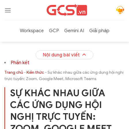
Bỏ
qua
nội
dung
Workspace
GCP
Gemini AI
Giải pháp
Nội dung bài viết
Phần kết
Trang chủ
-
Kiến thức
-
Sự khác nhau giữa các ứng dụng hội nghị
trực tuyến: Zoom, Google Meet, Microsoft Teams
SỰ KHÁC NHAU GIỮA
CÁC ỨNG DỤNG HỘI
NGHỊ TRỰC TUYẾN:
ZOOM, GOOGLE MEET,