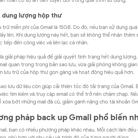
oàn toàn có sự an tâm tuyệt đối trong quá trình sử dụng.
 dung lượng hộp thư
 trữ miễn phí của Gmail là 15GB. Do đó, nếu bạn sử dụng quá
y lên. Khi dung lượng này hết, bạn sẽ không thể nhận thêm e
 tiếp đến công việc và liên lạc cá nhân.
là giải pháp hiệu quả để giải quyết tình trạng hết dung lượng.
il quan trọng trong bản sao lưu, vừa giải phóng không gian
n lưu trữ của hộp thư gọn gàng và hoạt động hiệu quả hơn.
sao lưu dữ liệu còn giúp cải thiện tốc độ tải trang của Gmail. B
việc tìm kiếm và truy cập email có thể trở nên chậm chạp. Nế
hể xóa bớt những mail đã cũ, giảm gánh nặng cho tài khoản Gm
ơng pháp back up Gmail phổ biến n
ail, bạn có nhiều phương pháp khác nhau. Mỗi cách làm đều 
ng, phù hợp với nhu cầu và trình độ của từng người dùng.