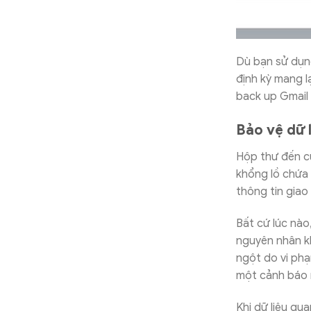
Dù bạn sử dụng
định kỳ mang lạ
back up Gmail 
Bảo vệ dữ 
Hộp thư đến củ
khổng lồ chứa 
thông tin giao
Bất cứ lúc nào
nguyên nhân kh
ngột do vi phạ
một cảnh báo 
Khi dữ liệu qu