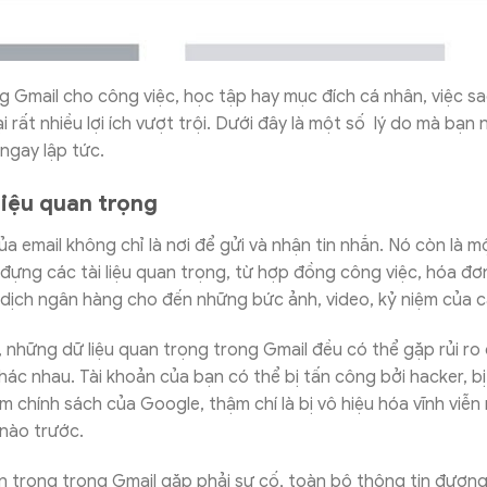
 Gmail cho công việc, học tập hay mục đích cá nhân, việc sa
i rất nhiều lợi ích vượt trội. Dưới đây là một số lý do mà bạn
ngay lập tức.
liệu quan trọng
a email không chỉ là nơi để gửi và nhận tin nhắn. Nó còn là m
đựng các tài liệu quan trọng, từ hợp đồng công việc, hóa đơn
 dịch ngân hàng cho đến những bức ảnh, video, kỷ niệm của 
, những dữ liệu quan trọng trong Gmail đều có thể gặp rủi ro
ác nhau. Tài khoản của bạn có thể bị tấn công bởi hacker, b
m chính sách của Google, thậm chí là bị vô hiệu hóa vĩnh viễ
nào trước.
an trọng trong Gmail gặp phải sự cố, toàn bộ thông tin đương