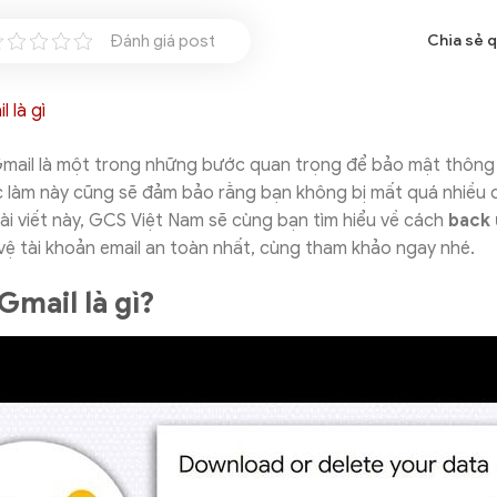
Đánh giá post
Chia sẻ 
Gmail là một trong những bước quan trọng để bảo mật thông 
c làm này cũng sẽ đảm bảo rằng bạn không bị mất quá nhiều d
ài viết này, GCS Việt Nam sẽ cùng bạn tìm hiểu về cách
back
vệ tài khoản email an toàn nhất, cùng tham khảo ngay nhé.
Gmail là gì?