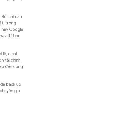
 Bởi chỉ cần
ệt, trong
ng hay Google
này thì bạn
 lẽ, email
n tài chính,
iếp đến công
u đã back up
 chuyên gia
.