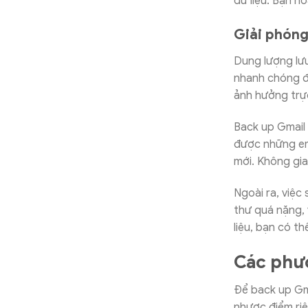
dữ liệu. Bạn h
Giải phóng
Dung lượng lưu
nhanh chóng đầ
ảnh hưởng trực
Back up Gmail 
được những ema
mới. Không gia
Ngoài ra, việc 
thư quá nặng, 
liệu, bạn có t
Các phư
Để back up Gm
nhược điểm riê