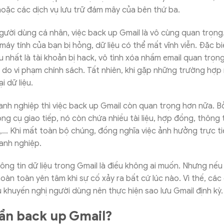
hoặc các dịch vụ lưu trữ đám mây của bên thứ ba.
người dùng cá nhân, việc back up Gmail là vô cùng quan trọng.
máy tính của bạn bị hỏng, dữ liệu có thể mất vĩnh viễn. Đặc bi
 nhất là tài khoản bị hack, vô tình xóa nhầm email quan trọ
 do vi phạm chính sách. Tất nhiên, khi gặp những trường hợp 
i dữ liệu.
anh nghiệp thì việc back up Gmail còn quan trọng hơn nữa. Bởi
ng cụ giao tiếp, nó còn chứa nhiều tài liệu, hợp đồng, thông ti
,… Khi mất toàn bộ chúng, đồng nghĩa việc ảnh hưởng trực t
oanh nghiệp.
hông tin dữ liệu trong Gmail là điều không ai muốn. Nhưng nế
hoàn toàn yên tâm khi sự cố xảy ra bất cứ lúc nào. Vì thế, các
khuyến nghị người dùng nên thực hiện sao lưu Gmail định kỳ
cần back up Gmail?