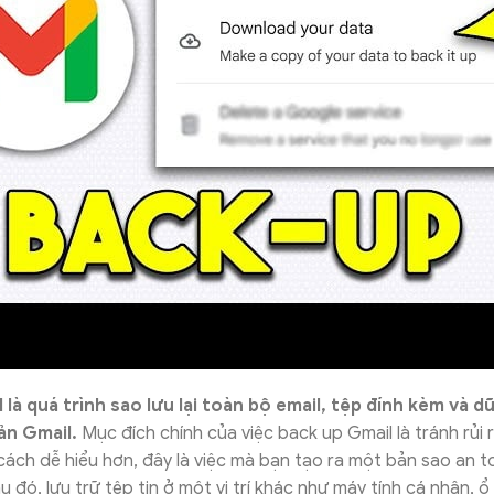
là quá trình sao lưu lại toàn bộ email, tệp đính kèm và dữ
ản Gmail.
Mục đích chính của việc back up Gmail là tránh rủi
 cách dễ hiểu hơn, đây là việc mà bạn tạo ra một bản sao an 
u đó, lưu trữ tệp tin ở một vị trí khác như máy tính cá nhân, 