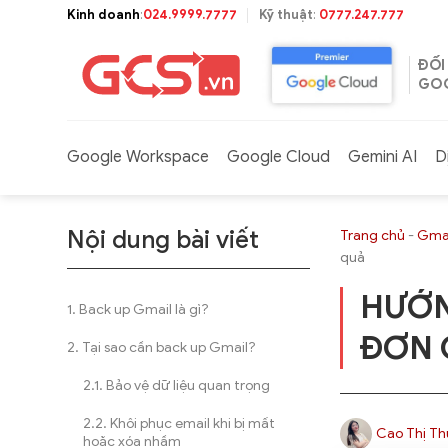
Bỏ
Kinh doanh
:
024.9999.7777
Kỹ thuật
:
0777.247.777
qua
nội
ĐỐI
dung
GOO
Google Workspace
Google Cloud
Gemini AI
D
Nội dung bài viết
Trang chủ
-
Gmai
quả
HƯỚN
Back up Gmail là gì?
ĐƠN 
Tại sao cần back up Gmail?
Bảo vệ dữ liệu quan trọng
Khôi phục email khi bị mất
Cao Thị Th
hoặc xóa nhầm