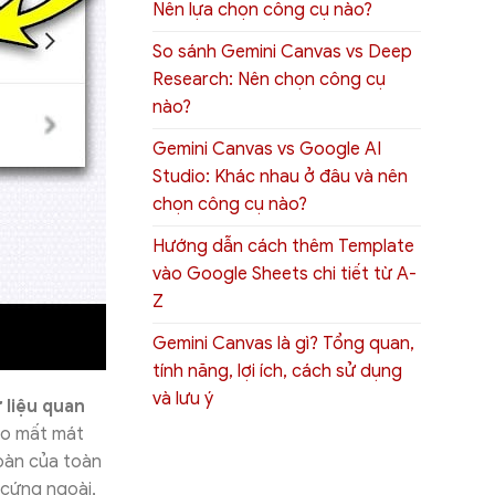
Nên lựa chọn công cụ nào?
So sánh Gemini Canvas vs Deep
Research: Nên chọn công cụ
nào?
Gemini Canvas vs Google AI
Studio: Khác nhau ở đâu và nên
chọn công cụ nào?
Hướng dẫn cách thêm Template
vào Google Sheets chi tiết từ A-
Z
Gemini Canvas là gì? Tổng quan,
tính năng, lợi ích, cách sử dụng
và lưu ý
 liệu quan
 ro mất mát
toàn của toàn
ổ cứng ngoài,