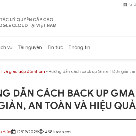
Giớ
 TÁC UỶ QUYỀN CẤP CAO
GLE CLOUD TẠI VIỆT NAM
ịch vụ
Tài nguyên
Tin tức
Thông tin
l và giao tiếp đội nhóm
-
Hướng dẫn cách back up Gmail | Đơn giản, an
G DẪN CÁCH BACK UP GMAI
GIẢN, AN TOÀN VÀ HIỆU QUẢ
u Hiền
12/09/2025
458 lượt xem