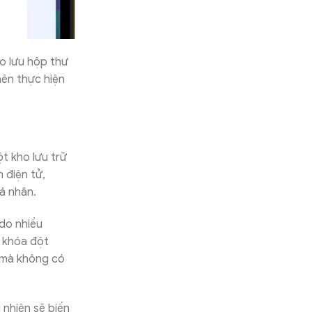
o lưu hộp thư
 nên thực hiện
ột kho lưu trữ
 điện tử,
cá nhân.
 do nhiều
ị khóa đột
n mà không có
 nhiên sẽ biến