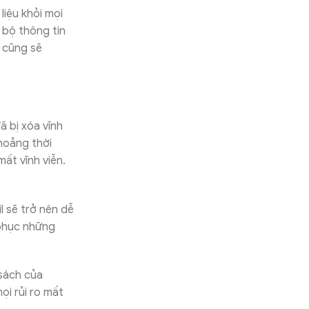
liệu khỏi mọi
bộ thông tin
 cũng sẽ
ã bị xóa vĩnh
hoảng thời
mất vĩnh viễn.
l sẽ trở nên dễ
 phục những
sách của
ọi rủi ro mất