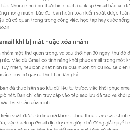
 tắc. Nhưng nếu bạn thực hiện cách back up Gmail bảo vệ dữ 
ông mong muốn. Lúc đó, bạn hoàn toàn kiểm soát được toàn 
iệu dù có quan trọng trong công việc, học tập hay cuộc sống
 đoạn.
email khi bị mất hoặc xóa nhầm
 nhầm một thư quan trọng, và sau thời hạn 30 ngày, thư đó đ
g rác. Mặc dù Gmail có tính năng khôi phục email trong một k
 Tuy nhiên, nếu bạn phát hiện ra quá muộn thì dữ liệu sẽ biến 
m ẩn nguy cơ gây ra thiệt hại đáng kể.
bạn đã thực hiện sao lưu dữ liệu từ trước, việc khôi phục emai
iờ hết. Bạn chỉ cần truy cập vào tệp sao lưu đã tạo và khôi
t vào tài khoản của mình.
 kiểm soát được dữ liệu mà không phục thuộc vào các chính 
a, việc back up Gmail định kỳ còn giúp chủ động giải quyết m