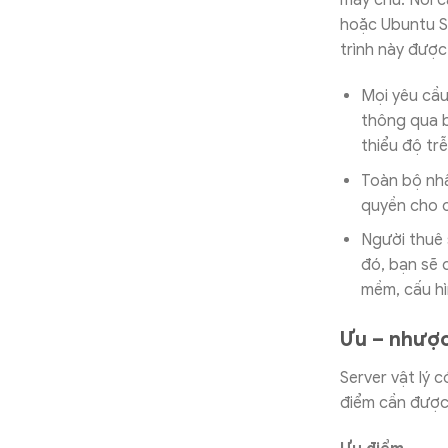
máy chủ. Nói c
hoặc Ubuntu S
trình này được
Mọi yêu cầ
thông qua b
thiểu độ trễ
Toàn bộ nh
quyền cho c
Người thuê 
đó, bạn sẽ 
mềm, cấu hì
Ưu – nhược 
Server vật lý 
điểm cần được