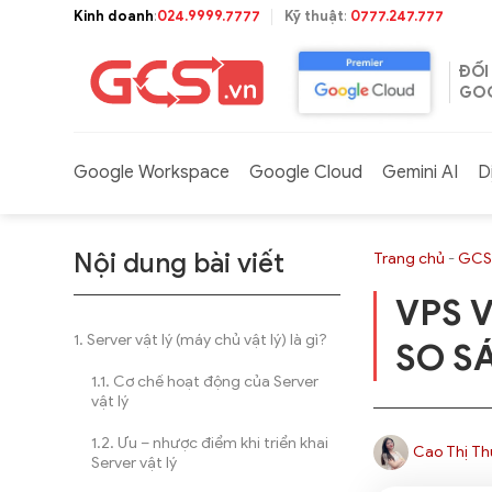
Bỏ
Kinh doanh
:
024.9999.7777
Kỹ thuật
:
0777.247.777
qua
nội
ĐỐI
dung
GOO
Google Workspace
Google Cloud
Gemini AI
D
Nội dung bài viết
Trang chủ
-
GCS
VPS V
Server vật lý (máy chủ vật lý) là gì?
SO SÁ
Cơ chế hoạt động của Server
vật lý
Ưu – nhược điểm khi triển khai
Cao Thị Th
Server vật lý