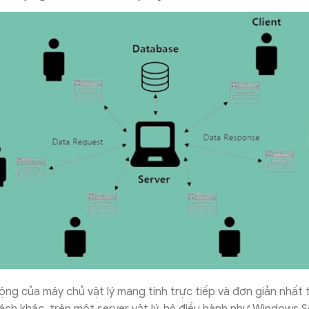
ng của máy chủ vật lý mang tính trực tiếp và đơn giản nhất t