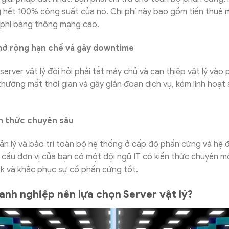
hết 100% công suất của nó. Chi phí này bao gồm tiền thuê m
i phí băng thông mạng cao.
ở rộng hạn chế và gây downtime
server vật lý đòi hỏi phải tắt máy chủ và can thiệp vật lý vào
thường mất thời gian và gây gián đoạn dịch vụ, kém linh hoạt s
ến thức chuyên sâu
ản lý và bảo trì toàn bộ hệ thống ở cấp độ phần cứng và hệ 
u cầu đơn vị của bạn có một đội ngũ IT có kiến thức chuyên 
rk và khắc phục sự cố phần cứng tốt.
anh nghiệp nên lựa chọn Server vật lý?