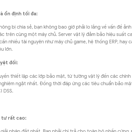
à ổn định tối đa:
không bị chia sẻ, bạn không bao giờ phải lo lắng về vấn đề ản
c trên cùng một máy chủ. Server vật lý đảm bảo hiệu suất c
cần nhiều tài nguyên như máy chủ game, hệ thống ERP, hay 
ệu lớn.
yệt đối:
yền thiết lập các lớp bảo mật, từ tường vật lý đến các chính
 nghiêm ngặt nhất. Đồng thời đáp ứng các tiêu chuẩn bảo mậ
I DSS.
 tư rất cao:
là giải pháp đắt nhất. Bạn phải chi trả cho toàn bộ phần cứng, 