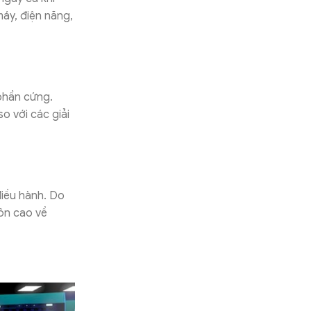
áy, điện năng,
 phần cứng.
o với các giải
điều hành. Do
môn cao về