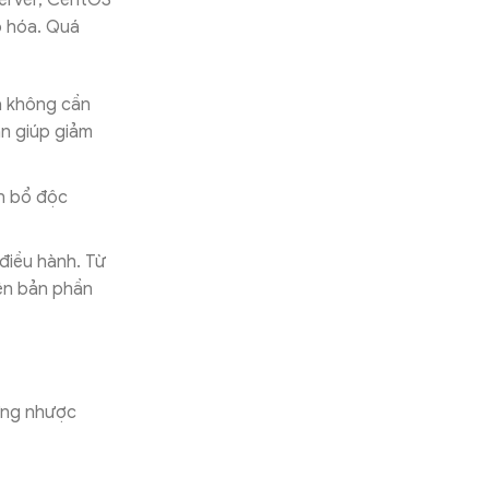
Server, CentOS
o hóa. Quá
à không cần
an giúp giảm
n bổ độc
điều hành. Từ
iên bản phần
hững nhược