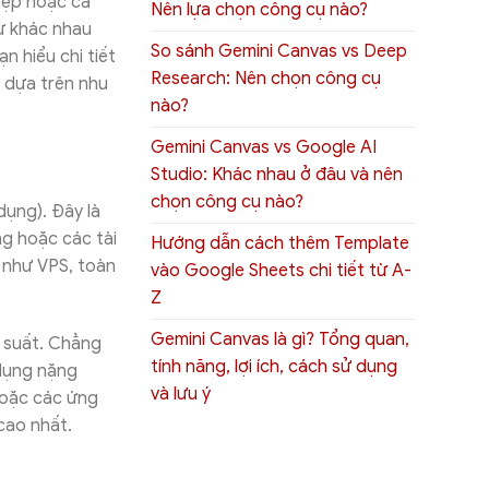
iệp hoặc cá
Nên lựa chọn công cụ nào?
sự khác nhau
So sánh Gemini Canvas vs Deep
n hiểu chi tiết
Research: Nên chọn công cụ
t dựa trên nhu
nào?
Gemini Canvas vs Google AI
Studio: Khác nhau ở đâu và nên
chọn công cụ nào?
dụng). Đây là
ng hoặc các tài
Hướng dẫn cách thêm Template
 như VPS, toàn
vào Google Sheets chi tiết từ A-
Z
Gemini Canvas là gì? Tổng quan,
u suất. Chẳng
tính năng, lợi ích, cách sử dụng
 dụng nặng
và lưu ý
hoặc các ứng
 cao nhất.