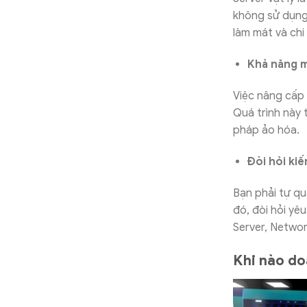
không sử dụng 
làm mát và ch
Khả năng m
Việc nâng cấp 
Quá trình này 
pháp ảo hóa.
Đòi hỏi ki
Bạn phải tự qu
đó, đòi hỏi yê
Server, Netwo
Khi nào do