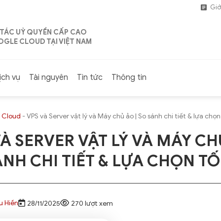
Giớ
 TÁC UỶ QUYỀN CẤP CAO
GLE CLOUD TẠI VIỆT NAM
ịch vụ
Tài nguyên
Tin tức
Thông tin
 Cloud
-
VPS và Server vật lý và Máy chủ ảo | So sánh chi tiết & lựa chọn
À SERVER VẬT LÝ VÀ MÁY CH
NH CHI TIẾT & LỰA CHỌN TỐ
u Hiền
28/11/2025
270 lượt xem