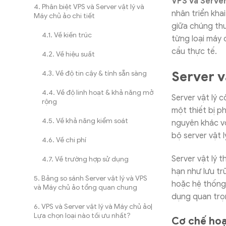
VPS và Server
Phân biệt VPS và Server vật lý và
nhân triển kha
Máy chủ ảo chi tiết
giữa chúng thư
Về kiến trúc
từng loại máy 
cầu thực tế.
Về hiệu suất
Server vậ
Về độ tin cậy & tính sẵn sàng
Về độ linh hoạt & khả năng mở
Server vật lý 
rộng
một thiết bị p
Về khả năng kiểm soát
nguyên khác vớ
bộ server vật
Về chi phí
Server vật lý 
Về trường hợp sử dụng
hạn như lưu tr
Bảng so sánh Server vật lý và VPS
hoặc hệ thống 
và Máy chủ ảo tổng quan chung
dụng quan trọn
VPS và Server vật lý và Máy chủ ảo|
Lựa chọn loại nào tối ưu nhất?
Cơ chế hoạ