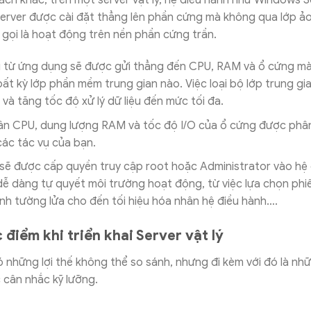
ách khác, trên một server vật lý, hệ điều hành như Windows 
erver được cài đặt thẳng lên phần cứng mà không qua lớp ả
 gọi là hoạt động trên nền phần cứng trần.
u từ ứng dụng sẽ được gửi thẳng đến CPU, RAM và ổ cứng m
ất kỳ lớp phần mềm trung gian nào. Việc loại bộ lớp trung gi
 và tăng tốc độ xử lý dữ liệu đến mức tối đa.
ân CPU, dung lượng RAM và tốc độ I/O của ổ cứng được phâ
ác tác vụ của bạn.
sẽ được cấp quyền truy cập root hoặc Administrator vào hệ 
dễ dàng tự quyết môi trường hoạt động, từ việc lựa chọn ph
nh tường lửa cho đến tối hiệu hóa nhân hệ điều hành….
điểm khi triển khai Server vật lý
có những lợi thế không thể so sánh, nhưng đi kèm với đó là n
 cân nhắc kỹ lưỡng.