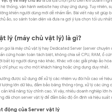
 vật lý và máy chủ ảo
là ba lựa chọn phổ biến khi doanh ngh
i hệ thống, vận hành website hay chạy ứng dụng. Tuy nhiên, 
ờng khiến người dùng mới dễ nhầm lẫn. Bài viết này sẽ giúp bạ
chủ ảo, so sánh toàn diện và đưa ra gợi ý lựa chọn tối ưu nhấ
t lý (máy chủ vật lý) là gì?
còn gọi là máy chủ vật lý hay Dedicated Server (server chuyên 
hần cứng hoàn toàn tách biệt, không chia sẻ CPU, RAM, ổ cứ
i bất kỳ người dùng nào khác. Khác với các giải pháp ảo hóa
 lý chỉ phục vụ cho một khách hàng hoặc ứng dụng duy nhất.
thường được sử dụng để xử lý các nhiệm vụ đòi hỏi cao về hiệ
ữ lượng lớn dữ liệu, đảm bảo băng thông rộng, xử lý các ứng
cần khả năng tùy chỉnh cao. Vì vậy, nhiều doanh nghiệp lớn 
g đã chọn server vật lý để đảm bảo độ ổn định và hiệu suất
t động của Server vật lý