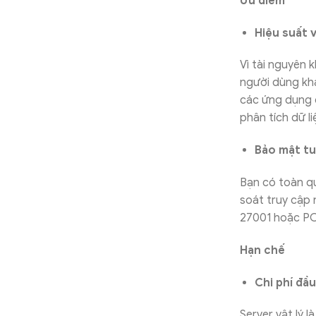
Ưu điểm
Hiệu suất v
Vì tài nguyên 
người dùng khá
các ứng dụng 
phân tích dữ li
Bảo mật tu
Bạn có toàn qu
soát truy cập
27001 hoặc PC
Hạn chế
Chi phí đầu
Server vật lý 