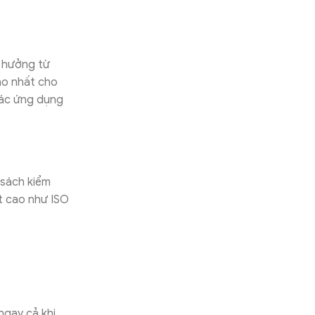
h hưởng từ
ao nhất cho
các ứng dụng
 sách kiểm
t cao như ISO
ngay cả khi